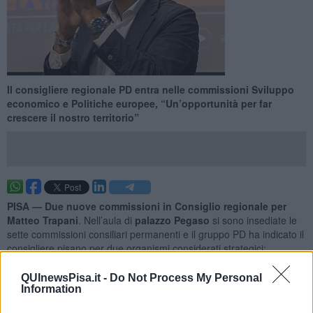
Il consigliere regionale PD entra nelle commissioni Sviluppo
economico e Politiche europee, “Un’opportunità per far
crescere il nostro territorio”
PISA —
Due nuove commissioni in Consiglio regionale per
Matteo Trapani
. Nell’aula di
palazzo Pegaso
si sono insediate le
sette commissioni consiliari permanenti e il gruppo PD ha indicato il
consigliere pisano per due organismi considerati strategici:
Sviluppo economico e rurale e Politiche europee e relazioni
internazionali.
Un incarico che, nelle parole dello stesso
QUInewsPisa.it -
Do Not Process My Personal
Trapani, rappresenta “un’opportunità per far crescere il nostro
Information
territorio”.