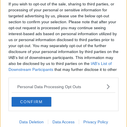
If you wish to opt-out of the sale, sharing to third parties, or
La prima commissione lo porterà a confrontarsi ogni giorno con il
mondo produttivo toscano.
“La commissione Sviluppo
processing of your personal or sensitive information for
economico e rurale mi consentirà di confrontarmi ogni giorno
targeted advertising by us, please use the below opt-out
con imprese, associazioni di categoria, sindacati, agricoltori e
section to confirm your selection. Please note that after your
realtà produttive, sostenendo innovazione, competitività,
opt-out request is processed you may continue seeing
sviluppo e valorizzazione delle eccellenze locali
” ha detto
interest-based ads based on personal information utilized by
Trapani, sottolineando il legame diretto tra lavoro in Regione e
us or personal information disclosed to third parties prior to
bisogni concreti di chi fa impresa e agricoltura.
your opt-out. You may separately opt-out of the further
disclosure of your personal information by third parties on the
IAB’s list of downstream participants. This information may
also be disclosed by us to third parties on the
IAB’s List of
Accanto al fronte interno ci sarà quello europeo.
“Allo stesso
Downstream Participants
that may further disclose it to other
tempo, la commissione Politiche europee e relazioni
third parties.
internazionali rappresenta una sfida affascinante e strategica.
Oggi la capacità di attrarre fondi europei, costruire partenariati e
Personal Data Processing Opt Outs
dialogare con istituzioni e territori di altri Paesi è fondamentale per
generare nuove opportunità. Portare il nostro territorio in Europa —
CONFIRM
e portare l’Europa nel nostro territorio — significa aprire porte che
possono tradursi in sviluppo, servizi e progetti concreti per cittadini
e imprese” ha aggiunto il consigliere regionale.
Data Deletion
Data Access
Privacy Policy
Al centro della sua agenda ci sarà quindi il tentativo di utilizzare al