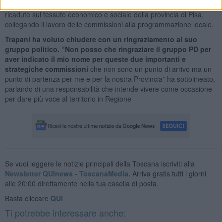
meglio le risorse comunitarie e le reti internazionali per creare
ricadute sul tessuto economico e sociale della provincia di Pisa,
collegando il lavoro delle commissioni alla programmazione locale.
Trapani ha voluto chiudere con un ringraziamento al suo
gruppo politico. “Non posso che ringraziare il gruppo PD per
aver indicato il mio nome per queste due importanti e
strategiche commissioni
che non sono un punto di arrivo ma un
punto di partenza per me e per la nostra Provincia” ha sottolineato,
parlando di una responsabilità che intende vivere come occasione
per dare più voce al territorio in Regione
Se vuoi leggere le notizie principali della Toscana iscriviti alla
Newsletter QUInews - ToscanaMedia.
Arriva gratis tutti i giorni
alle 20:00 direttamente nella tua casella di posta.
Basta cliccare
QUI
Ti potrebbe interessare anche: