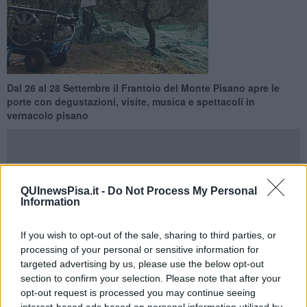
Dal 26 al 28 Settembre il Frantoio del Monte Pisano apre le
porte con degustazioni, visite, musica e spettacoli in
vernacolo pisano
QUInewsPisa.it -
Do Not Process My Personal
PISA —
A Caprona torna la Festa dell’Olio Nov
o.
Information
L’appuntamento è dal 26 al 28 Settembre nella sede del Frantoio
del Monte Pisano, in via Provinciale Vicarese 28. Tre giorni di
If you wish to opt-out of the sale, sharing to third parties, or
iniziative per celebrare il frutto più prezioso del Monte Pisano, in
processing of your personal or sensitive information for
collaborazione con la Pro Loco di Agnano e la Pro Loco di Uliveto
targeted advertising by us, please use the below opt-out
Terme.
section to confirm your selection. Please note that after your
Venerdì mattina spazio ai più piccoli con il percorso didattico
opt-out request is processed you may continue seeing
“A scuola... d’olio”,
rivolto agli studenti di Calci e Vicopisano. Alle