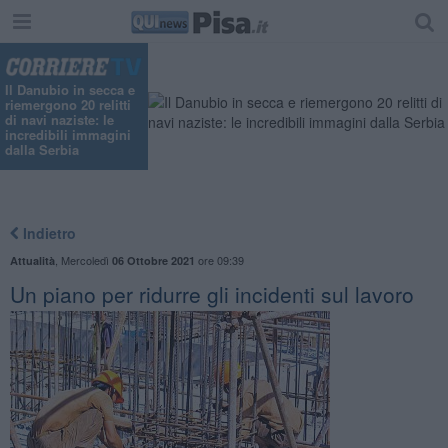
Il Danubio in secca e
riemergono 20 relitti
di navi naziste: le
incredibili immagini
dalla Serbia
Indietro
,
Mercoledì
ore 09:39
Attualità
06 Ottobre 2021
Un piano per ridurre gli incidenti sul lavoro