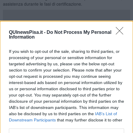
assistenza durante le fasi di certificazione.
L’intero percorso sarà gratuito
(con in più una sovvenzione per la
QUInewsPisa.it -
Do Not Process My Personal
consulenza)
per le prime 20 imprese Pmi
associate che
Information
aderiranno al progetto, mentre alle altre sarà fornito uno
sconto
del 50%
sul costo di formazione e una tariffa calmierata per la
If you wish to opt-out of the sale, sharing to third parties, or
consulenza. Referenti del progetto sono gli ingegneri
Fabrizio
processing of your personal or sensitive information for
Vitale
e
Dario Masoni
.
targeted advertising by us, please use the below opt-out
Tra gli obiettivi dell’iniziativa, dichiara
Francesca Posarelli
,
section to confirm your selection. Please note that after your
presidente Pmi dell’Unione Industriale, c’è “la volontà da parte di
opt-out request is processed you may continue seeing
UIP di contribuire ad
accrescere la consapevolezza e la
interest-based ads based on personal information utilized by
mentalità in materia di sicurezza e igiene del lavoro
. In parallelo
us or personal information disclosed to third parties prior to
riteniamo necessario incrementare le competenze professionali del
your opt-out. You may separately opt-out of the further
personale che opera nelle stesse aziende in relazione ai requisiti
disclosure of your personal information by third parties on the
richiesti dalla nuova norma”.
IAB’s list of downstream participants. This information may
“È un primo e importante passo – ha sottolineato Posarelli - per
also be disclosed by us to third parties on the
IAB’s List of
avviare le aziende a implementare un
sistema di gestione per la
Downstream Participants
that may further disclose it to other
salute e la sicurezza sul lavoro
. Ancora più importante è
third parties.
indirizzarle verso organismi accreditati in grado di fornire questo