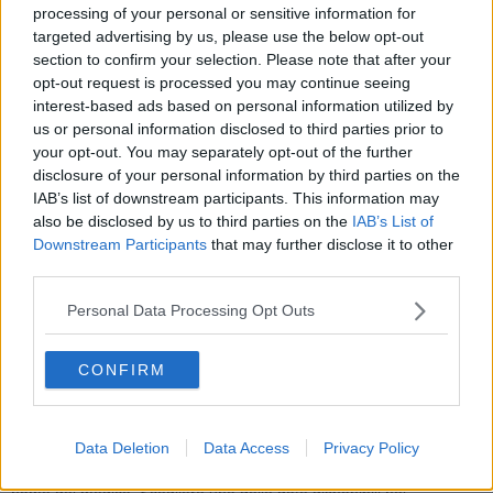
processing of your personal or sensitive information for
dell’Ordine dei Medici Giuseppe Figlini, il segretario della
targeted advertising by us, please use the below opt-out
FIMMG sezione di Pisa Luca Puccetti e Serena Batini
section to confirm your selection. Please note that after your
Consigliere Provinciale FIMMG sezione di Pisa.
opt-out request is processed you may continue seeing
interest-based ads based on personal information utilized by
us or personal information disclosed to third parties prior to
your opt-out. You may separately opt-out of the further
"FIMMG Pisa da sempre è in prima linea per aiutare i medici di
disclosure of your personal information by third parties on the
famiglia nella professione – commenta Puccetti - Quello di oggi è il
IAB’s list of downstream participants. This information may
primo passo in una nuova dimensione dell’organizzazione della
also be disclosed by us to third parties on the
IAB’s List of
campagna vaccinale. Una facilitazione sia per i medici, che evitano
Downstream Participants
that may further disclose it to other
così code ed assembramenti fuori dagli studi, che per i pazienti che
third parties.
possono prenotare comodamente da casa il loro turno per la
somministrazione del vaccino antinfluenzale".
Personal Data Processing Opt Outs
Il portale è aperto a tutti i medici di famiglia della provincia di Pisa.
"I pazienti che vorranno avvalersi di questo nuovo strumento
CONFIRM
potranno prenotare comodamente da smartphone, tablet e
computer, giorno e ora della vaccinazione antinfluenzale, evitando
inutili file e attese telefoniche. È sufficiente – spiega la Dr.ssa
Serena Batini – accedere al sito
www.mivaccino.it
. Selezionare
Data Deletion
Data Access
Privacy Policy
prima il comune dove lavora il medico di base dell’utente, e poi il
nome del medico. Scegliere una delle date disponibili nel