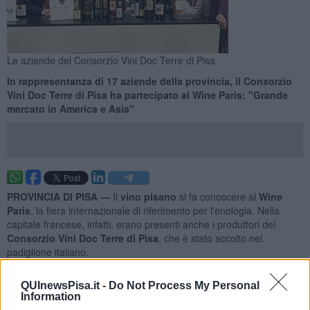
Le aziende del Consorzio Vini Doc Terre di Pisa
In rappresentanza di 17 aziende della provincia, il Consorzio
Vini Doc Terre di Pisa ha partecipato al Wine Paris: "Grande
mercato in America e Asia"
PROVINCIA DI PISA —
Il
vino pisano
si fa conoscere al
Wine
Paris
, la fiera internazionale di riferimento per l'enologia. Nella
capitale francese, infatti, erano presenti anche i produttori del
Consorzio Vini Doc Terre di Pisa
, che è stato accolto nel
padiglione italiano.
"Possiamo parlare di una vera novità per i produttori del territorio
QUInewsPisa.it -
Do Not Process My Personal
pisano, dopo l'esperimento dell'anno scorso quest'anno stiamo
Information
rappresentando tutte le aziende della Doc Terre di Pisa e una