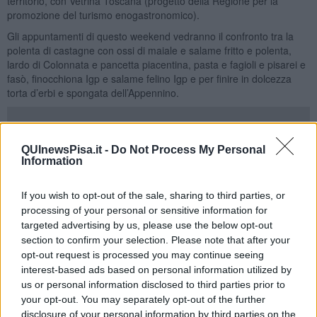
territorio, con Vetrina Toscana (progetto della Regione per la
promozione del turismo enogastronomico).
Gli appuntamenti di questo weekend vedranno il confronto tra la
polenta di castagne con ossi di maiale e salame fritto e polenta,
lardo di Colonnata e pancetta piacentina, pasta e fagioli e pisarei e
fasò, finocchiona Igp e salame felino Igp e per finire in dolcezza
torta d’erbi e spongata dell’Appennino.
QUInewsPisa.it -
Do Not Process My Personal
Le produzioni dell’
Emilia
, saranno invece protagoniste delle sfide di
Information
“
Un ospite in cucina
” dove prodotti, tradizioni e cuochi d’oltre
appennino dialogheranno con i prodotti e i piatti dei cuochi della
If you wish to opt-out of the sale, sharing to third parties, or
Toscana Nord-Ovest. Un confronto alla scoperta di analogie e
processing of your personal or sensitive information for
differenze tra due patrimoni enogastronomici d’eccellenza.
targeted advertising by us, please use the below opt-out
section to confirm your selection. Please note that after your
opt-out request is processed you may continue seeing
interest-based ads based on personal information utilized by
us or personal information disclosed to third parties prior to
your opt-out. You may separately opt-out of the further
disclosure of your personal information by third parties on the