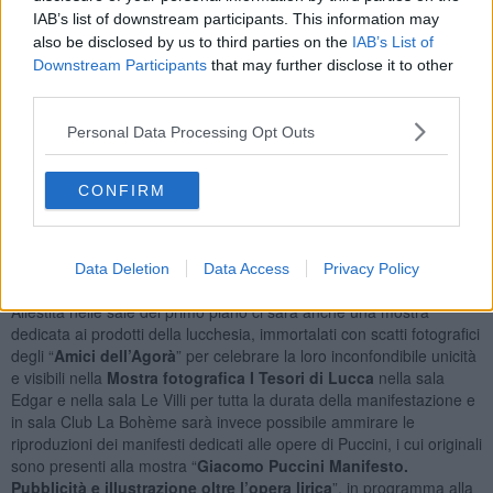
IAB’s list of downstream participants. This information may
also be disclosed by us to third parties on the
IAB’s List of
Downstream Participants
that may further disclose it to other
third parties.
Personal Data Processing Opt Outs
CONFIRM
Data Deletion
Data Access
Privacy Policy
Allestita nelle sale del primo piano ci sarà anche una mostra
dedicata ai prodotti della lucchesia, immortalati con scatti fotografici
degli “
Amici dell’Agorà
” per celebrare la loro inconfondibile unicità
e visibili nella
Mostra fotografica I Tesori di Lucca
nella sala
Edgar e nella sala Le Villi per tutta la durata della manifestazione e
in sala Club La Bohème sarà invece possibile ammirare le
riproduzioni dei manifesti dedicati alle opere di Puccini, i cui originali
sono presenti alla mostra “
Giacomo Puccini Manifesto.
Pubblicità e illustrazione oltre l’opera lirica
”, in programma alla