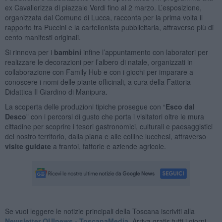
ex Cavallerizza di piazzale Verdi fino al 2 marzo. L’esposizione,
organizzata dal Comune di Lucca, racconta per la prima volta il
rapporto tra Puccini e la cartellonista pubblicitaria, attraverso più di
cento manifesti originali.
Si rinnova per i
bambini
infine
l’appuntamento con laboratori per
realizzare le decorazioni per l’albero di natale, organizzati in
collaborazione con Family Hub e con i giochi per imparare a
conoscere i nomi delle piante officinali, a cura della Fattoria
Didattica Il Giardino di Manipura.
La scoperta delle produzioni tipiche prosegue con “
Esco dal
Desco
” con i percorsi di gusto che porta i visitatori oltre le mura
cittadine per scoprire i tesori gastronomici, culturali e paesaggistici
del nostro territorio, dalla piana e alle colline lucchesi, attraverso
visite guidate
a frantoi, fattorie e aziende agricole.
Se vuoi leggere le notizie principali della Toscana iscriviti alla
Newsletter QUInews - ToscanaMedia.
Arriva gratis tutti i giorni