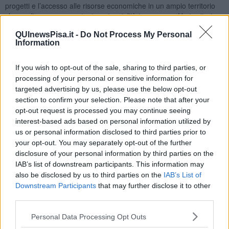
progetti e l’accesso alle risorse economiche in un ampio territorio
che sa di avere ancora tante potenzialità inespresse. Un territorio
composto da tanti piccoli comuni e soprattutto tante piccole aziende
QUInewsPisa.it -
Do Not Process My Personal
che hanno bisogno di condividere le proprie esperienze perché si
Information
creino le condizioni ambientali per aiutare e sostenere lo sviluppo
verso modelli che premino soprattutto il benessere degli abitanti e
delle imprese. Aiutare a progettare il futuro gestendo insieme il
If you wish to opt-out of the sale, sharing to third parties, or
presente, nel rispetto del passato, questa la mission del nuovo Gal.
processing of your personal or sensitive information for
targeted advertising by us, please use the below opt-out
section to confirm your selection. Please note that after your
opt-out request is processed you may continue seeing
interest-based ads based on personal information utilized by
Il Gal agirà nei territori di
24 Comuni
: Sassetta, Monteverdi M.mo,
us or personal information disclosed to third parties prior to
Suvereto, Castagneto Carducci, Bibbona, Casale M.mo,
Guardistallo, Capraia Isola, Volterra, Pomarance, Montecatini VdC,
your opt-out. You may separately opt-out of the further
Castelnuovo VdC, Riparbella, Montescudaio, Castellina, Chianni,
disclosure of your personal information by third parties on the
Santa Luce, Orciano Pisano, Crespina Lorenzana, Palaia,
IAB’s list of downstream participants. This information may
Terricciola, Lajatico, Fauglia, Casciana Terme Lari. Parteciperanno
also be disclosed by us to third parties on the
IAB’s List of
alla governance anche le associazioni di categoria delle attività
Downstream Participants
that may further disclose it to other
agricole, commerciali, turistiche e artigiane, le CCIAA, tre Distretti
third parties.
Rurali e le banche locali rendendo il Gal, di fatto, un importante
punto di riferimento per condividere le iniziative di valorizzazione
Personal Data Processing Opt Outs
del territorio.