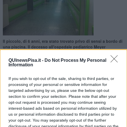
Il piccolo, di 6 anni, era stato trovato privo di sensi a bordo di
una piscina. Il decesso all'ospedale pediatrico Meyer
QUInewsPisa.it -
Do Not Process My Personal
Information
If you wish to opt-out of the sale, sharing to third parties, or
SAN GIULIANO TERME —
La speranza si è spenta oggi
processing of your personal or sensitive information for
all'ospedale pediatrico Meyer. Non ce l'ha fatta il
bambino di 6
targeted advertising by us, please use the below opt-out
anni
che di ieri pomeriggio era stato trovato privo di sensi sul bordo
section to confirm your selection. Please note that after your
della piscina di un parco divertimenti.
opt-out request is processed you may continue seeing
Una giornata di spensieratezza che in un attimo si è tramutata nel
interest-based ads based on personal information utilized by
peggiore degli incubi. Scattato l'allarme, i sanitari del 118 sono
us or personal information disclosed to third parties prior to
accorsi nella struttura dove il bambino era andato in
arresto
your opt-out. You may separately opt-out of the further
cardio-circolatorio
. Le sue condizioni erano apparse subito molto
disclosure of your personal information by third parties on the