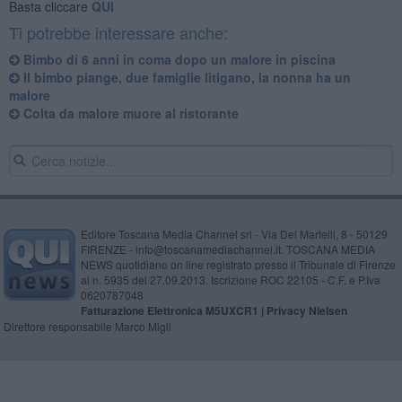
Basta cliccare
QUI
Ti potrebbe interessare anche:
Bimbo di 6 anni in coma dopo un malore in piscina
Il bimbo piange, due famiglie litigano, la nonna ha un
malore
Colta da malore muore al ristorante
Editore Toscana Media Channel srl - Via Dei Martelli, 8 - 50129
FIRENZE - info@toscanamediachannel.it. TOSCANA MEDIA
NEWS quotidiano on line registrato presso il Tribunale di Firenze
al n. 5935 del 27.09.2013. Iscrizione ROC 22105 - C.F. e P.Iva
0620787048
Fatturazione Elettronica M5UXCR1 |
Privacy Nielsen
Direttore responsabile Marco Migli
Powered by
Aperion.it