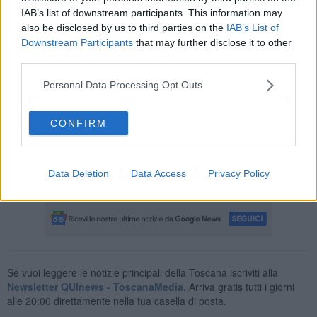
critiche.
IAB’s list of downstream participants. This information may
also be disclosed by us to third parties on the
IAB’s List of
Downstream Participants
that may further disclose it to other
third parties.
Dopo le manovre di rianimazione con il defibrillatore in dotazione
Personal Data Processing Opt Outs
della struttura, il bambino è stato trasportato in condizioni
gravissime all'ospedale di Cisanello dove è stato intubato. Durante
la notte le sue condizioni si sono aggravate e i medici hanno
CONFIRM
deciso di trasferirlo con l'elisoccorso all'ospedale pediatrico Meyer
di Firenze dove oggi, al termine della procedura di accertamento di
morte celebrale, è stato dichiarato il decesso.
Data Deletion
Data Access
Privacy Policy
Accertamenti in corso sulle cause della tragedia.
Se vuoi leggere le notizie principali della Toscana iscriviti alla
Newsletter QUInews - ToscanaMedia.
Arriva gratis tutti i giorni
alle 20:00 direttamente nella tua casella di posta.