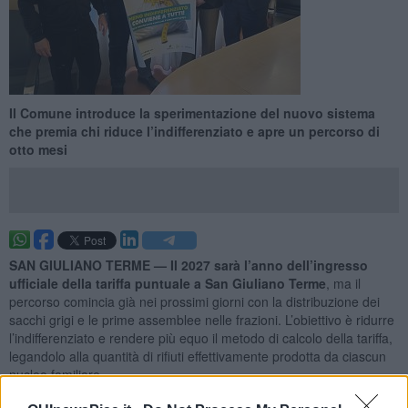
Il Comune introduce la sperimentazione del nuovo sistema
che premia chi riduce l’indifferenziato e apre un percorso di
otto mesi
SAN GIULIANO TERME —
Il 2027 sarà l’anno dell’ingresso
ufficiale della tariffa puntuale a San Giuliano Terme
, ma il
percorso comincia già nei prossimi giorni con la distribuzione dei
sacchi grigi e le prime assemblee nelle frazioni. L’obiettivo è ridurre
l’indifferenziato e rendere più equo il metodo di calcolo della tariffa,
legandolo alla quantità di rifiuti effettivamente prodotta da ciascun
nucleo familiare.
Il sindaco Matteo Cecchelli ha spiegato che "è basata su un