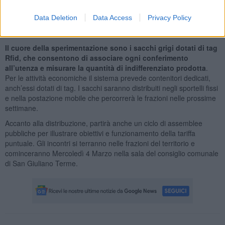
aggiunto che a fine anno ogni famiglia riceverà un fac-simile della
bolletta calcolata con il nuovo metodo: "non ci sarà da pagare
Data Deletion
Data Access
Privacy Policy
assolutamente nulla", ma servirà a capire cosa cambia e come
incidono i comportamenti quotidiani.
Il cuore della sperimentazione sono i sacchi grigi dotati di tag
Rfid, che consentono di associare ogni conferimento
all’utenza e misurare la quantità di indifferenziato prodotta
.
Per le attività economiche il sistema prevede contenitori dedicati,
anch’essi dotati di tag. I sacchi saranno distribuiti negli sportelli fissi
e nella postazione mobile che percorrerà le frazioni nelle prossime
settimane.
Accanto alla distribuzione, partirà anche un ciclo di assemblee
pubbliche per illustrare obiettivi e funzionamento della tariffa
puntuale. Gli incontri si terranno nelle frazioni del territorio e
cominceranno Mercoledì 4 Marzo nella sala del consiglio comunale
di San Giuliano Terme.