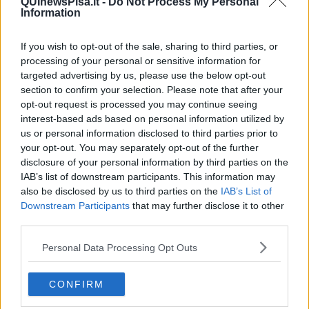
QUInewsPisa.it -
Do Not Process My Personal
principio di equità: chi produce meno rifiuto non riciclabile
Information
paga meno di chi ne produce di più
". Ha aggiunto che si tratta di
una scelta che punta a "valorizzare i comportamenti virtuosi"
If you wish to opt-out of the sale, sharing to third parties, or
perché, come accade nei comuni che già utilizzano questo metodo,
processing of your personal or sensitive information for
la riduzione della frazione indifferenziata permette di contenere i
targeted advertising by us, please use the below opt-out
costi di smaltimento e porta benefici all’ambiente e alla comunità.
section to confirm your selection. Please note that after your
opt-out request is processed you may continue seeing
interest-based ads based on personal information utilized by
us or personal information disclosed to third parties prior to
San Giuliano Terme parte da un livello già alto: nel 2025 la
your opt-out. You may separately opt-out of the further
differenziata ha raggiunto il 71,5%
. Cecchelli ha sottolineato che
disclosure of your personal information by third parties on the
il traguardo non basta e che la sfida ora è far crescere
IAB’s list of downstream participants. This information may
ulteriormente questo dato. "Abbiamo a cuore il futuro del pianeta e
also be disclosed by us to third parties on the
IAB’s List of
quello dei nostri figli" ha detto, ricordando che cambiare abitudini
Downstream Participants
that may further disclose it to other
richiede tempo ma che una volta modificate "tornare indietro è
third parties.
molto più complicato".
Il nuovo sistema entrerà a regime dal 2027, ma da Marzo si
Personal Data Processing Opt Outs
apre una fase di test
. L’assessore all’ambiente Filippo
Pancrazzi
ha spiegato che "ci siamo presi un periodo di otto mesi, da qui a
fine anno, come sperimentazione, per informare e dialogare con
CONFIRM
cittadini e testare concretamente le modalità di attuazione". Ha