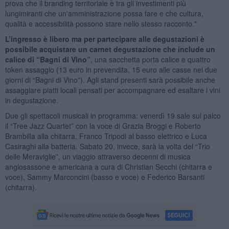
prova che il branding territoriale è tra gli investimenti più
lungimiranti che un'amministrazione possa fare e che cultura,
qualità e accessibilità possono stare nello stesso racconto."
L’ingresso è libero ma per partecipare alle degustazioni è
possibile acquistare un carnet degustazione che include un
calice di “Bagni di Vino”
, una sacchetta porta calice e quattro
token assaggio (13 euro in prevendita, 15 euro alle casse nei due
giorni di “Bagni di Vino”). Agli stand presenti sarà possibile anche
assaggiare piatti locali pensati per accompagnare ed esaltare i vini
in degustazione.
Due gli spettacoli musicali in programma: venerdì 19 sale sul palco
il “Tree Jazz Quartet” con la voce di Grazia Broggi e Roberto
Brambilla alla chitarra, Franco Tripodi al basso elettrico e Luca
Casiraghi alla batteria. Sabato 20, invece, sarà la volta del “Trio
delle Meraviglie”, un viaggio attraverso decenni di musica
anglosassone e americana a cura di Christian Secchi (chitarra e
voce), Sammy Marconcini (basso e voce) e Federico Barsanti
(chitarra).