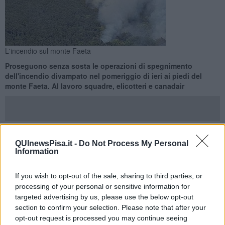
L'incendio sul monte Faeta
Proseguono senza sosta le operazioni di spegnimento
dell'incendio divampato nel pomeriggio di ieri ai piedi del
monte Faeta. Al lavoro squadre, elicotteri e canadair
QUInewsPisa.it -
Do Not Process My Personal
LUCCA —
Proseguono senza sosta le operazioni di spegnimento
Information
dell'incendio divampato nel pomeriggio di ieri alle pendici del
monte Faeta,
dove le fiamme stanno interessando un'area di
If you wish to opt-out of the sale, sharing to third parties, or
bosco e sottobosco con pini e macchia mediterranea. Dal luogo del
processing of your personal or sensitive information for
rogo si è levata un'alta colonna di fumo visibile anche dai comuni
targeted advertising by us, please use the below opt-out
vicini.
section to confirm your selection. Please note that after your
Dalle prime ore del mattino di oggi il dispiegamento di forze è stato
opt-out request is processed you may continue seeing
potenziato per sfruttare al massimo le ore del giorno. Le operazioni