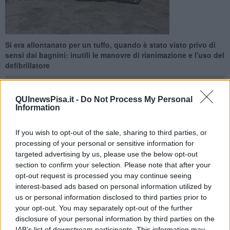
Si era allontanato per un tuffo, quando è stato visto privo di
sensi dai bagnini: inutili le manovre di rianimazione e l'uso del
defibrillatore
QUInewsPisa.it -
Do Not Process My Personal
Information
PISA —
Tragedia in mare nella giornata di ieri a
Tirrenia
, sul
If you wish to opt-out of the sale, sharing to third parties, or
litorale pisano:
un uomo di 88 anni è morto mentre stava
processing of your personal or sensitive information for
facendo il bagno
, verosimilmente a causa di un malore
targeted advertising by us, please use the below opt-out
improvviso. L'uomo, nuotatore esperto, era un cliente abituale dello
section to confirm your selection. Please note that after your
stabilimento balneare.
opt-out request is processed you may continue seeing
Secondo quanto ricostruito, l'anziano si era allontanato dalla riva
interest-based ads based on personal information utilized by
per la solita nuotata giornaliera. Purtroppo, però, qualche minuto
us or personal information disclosed to third parties prior to
più tardi il bagnino dello stabilimento adiacente ha dato l'allarme
your opt-out. You may separately opt-out of the further
dopo aver visto
una sagoma riversa in acqua
.
disclosure of your personal information by third parties on the
IAB’s list of downstream participants. This information may