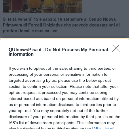
Si terrà venerdì 15 e sabato 16 settembre al Centro Nuova
Primavera di Forcoli l'iniziativa che prevede degustazioni di
prodotti locali e musica live
QUInewsPisa.it -
Do Not Process My Personal
Information
PALAIA —
Valdera in Fermento
che si terrà presso il Centro
If you wish to opt-out of the sale, sharing to third parties, or
Nuova Primavera di Forcoli venerdì e sabato prossimi si terrà al
processing of your personal or sensitive information for
coperto sotto alle strutture del Centro, e quindi si svolgerà anche in
targeted advertising by us, please use the below opt-out
caso di maltempo. Si potrà bere e mangiare all'asciutto!
section to confirm your selection. Please note that after your
L'
Associazione Nuova Primavera
, promotrice del classico
opt-out request is processed you may continue seeing
appuntamento di ottobre con la Mostra del Tartufo e del Fungo
interest-based ads based on personal information utilized by
Porcino, intende promuovere l'attività di alcuni ottimi birrifici
us or personal information disclosed to third parties prior to
artigianali toscani, abbinando i loro prodotti con proposte
your opt-out. You may separately opt-out of the further
gastronomiche diversificate ma comunque d'eccellenza.
disclosure of your personal information by third parties on the
IAB’s list of downstream participants. This information may
also be disclosed by us to third parties on the
IAB’s List of