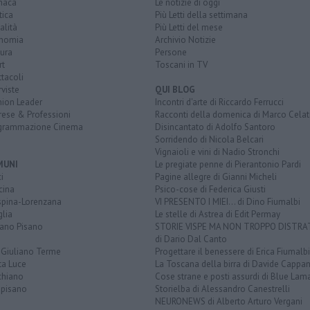
naca
Le notizie di oggi
tica
Più Letti della settimana
alità
Più Letti del mese
nomia
Archivio Notizie
ura
Persone
rt
Toscani in TV
tacoli
rviste
QUI BLOG
nion Leader
Incontri d'arte di Riccardo Ferrucci
rese & Professioni
Racconti della domenica di Marco Celat
grammazione Cinema
Disincantato di Adolfo Santoro
Sorridendo di Nicola Belcari
Vignaioli e vini di Nadio Stronchi
MUNI
Le pregiate penne di Pierantonio Pardi
i
Pagine allegre di Gianni Micheli
cina
Psico-cose di Federica Giusti
spina-Lorenzana
VI PRESENTO I MIEI... di Dino Fiumalbi
lia
Le stelle di Astrea di Edit Permay
iano Pisano
STORIE VISPE MA NON TROPPO DISTR
di Dario Dal Canto
 Giuliano Terme
Progettare il benessere di Erica Fiumalbi
ta Luce
La Toscana della birra di Davide Cappan
chiano
Cose strane e posti assurdi di Blue Lam
opisano
Storielba di Alessandro Canestrelli
NEURONEWS di Alberto Arturo Vergani