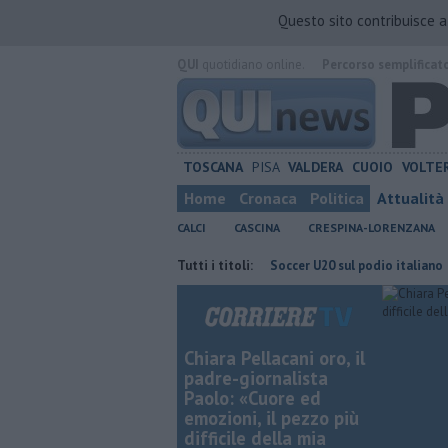
Questo sito contribuisce 
QUI
quotidiano online.
Percorso semplificat
TOSCANA
PISA
VALDERA
CUOIO
VOLTE
Home
Cronaca
Politica
Attualità
CALCI
CASCINA
CRESPINA-LORENZANA
ano il nuovo corso
Il Pisa Beach Soccer U20 sul podio italiano
Tutti i titoli:
Take
Chiara Pellacani oro, il
padre-giornalista
Paolo: «Cuore ed
emozioni, il pezzo più
difficile della mia