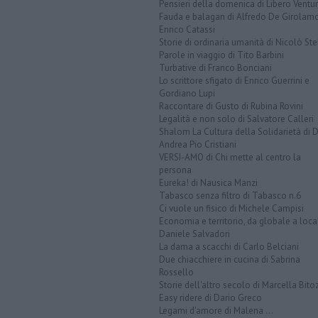
Pensieri della domenica di Libero Ventur
Fauda e balagan di Alfredo De Girolam
Enrico Catassi
Storie di ordinaria umanità di Nicolò Ste
Parole in viaggio di Tito Barbini
Turbative di Franco Bonciani
Lo scrittore sfigato di Enrico Guerrini e
Gordiano Lupi
Raccontare di Gusto di Rubina Rovini
Legalità e non solo di Salvatore Calleri
Shalom La Cultura della Solidarietà di 
Andrea Pio Cristiani
VERSI-AMO di Chi mette al centro la
persona
Eureka! di Nausica Manzi
Tabasco senza filtro di Tabasco n.6
Ci vuole un fisico di Michele Campisi
Economia e territorio, da globale a loca
Daniele Salvadori
La dama a scacchi di Carlo Belciani
Due chiacchiere in cucina di Sabrina
Rossello
Storie dell'altro secolo di Marcella Bito
Easy ridere di Dario Greco
Legami d'amore di Malena ...