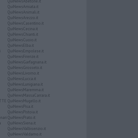
QuiNewsAbetone.it
QuiNewsAmiata.it
QuiNewsAnimali.it
QuiNewsArezzo.it
QuiNewsCasentino.it
QuiNewsCecina.it
QuiNewsChianti.it
QuiNewsCuoio.it
QuiNewsElba.it
i
QuiNewsEmpolese.it
QuiNewsFirenze.it
QuiNewsGarfagnana.it
QuiNewsGrosseto.it
QuiNewsLivorno.it
QuiNewsLucca.it
QuiNewsLunigiana.it
QuiNewsMaremma.it
QuiNewsMassaCarrara.it
ATTE
QuiNewsMugello.it
QuiNewsPisa.it
QuiNewsPistoia.it
nari
QuiNewsPrato.it
a
QuiNewsSiena.it
QuiNewsValbisenzio.it
QuiNewsValdarno.it