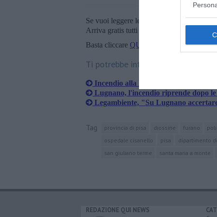
Persona
Se vuoi leggere le notizie principali della T
Arriva gratis tutti i giorni alle 20:00 dirett
Basta cliccare
QUI
Ti potrebbe interessare anche:
Incendio alla Delca, "Istituire una c
Lugnano, l'incendio riprende dopo le 
Legambiente, "Su Lugnano accertare 
Tag
provincia di pisa
diossine
furano
poli
ospedale cisanello
pisa
dipartimento d
san giuliano terme
santa maria a monte
REDAZIONE QUI NEWS
CAT