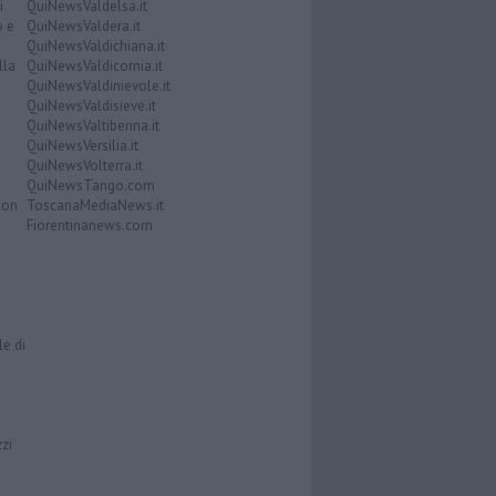
i
QuiNewsValdelsa.it
o e
QuiNewsValdera.it
QuiNewsValdichiana.it
lla
QuiNewsValdicornia.it
QuiNewsValdinievole.it
QuiNewsValdisieve.it
QuiNewsValtiberina.it
QuiNewsVersilia.it
QuiNewsVolterra.it
QuiNewsTango.com
Don
ToscanaMediaNews.it
Fiorentinanews.com
le di
zzi