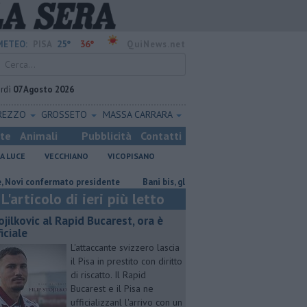
25°
36°
METEO:
PISA
QuiNews.net
rdì
07 Agosto 2026
REZZO
GROSSETO
MASSA CARRARA
ste
Animali
Pubblicità
Contatti
A LUCE
VECCHIANO
VICOPISANO
onfermato presidente
Bani bis, gli ambientalisti attaccano il nuovo cors
L'articolo di ieri più letto
ojilkovic al Rapid Bucarest, ora è
iciale
L'attaccante svizzero lascia
il Pisa in prestito con diritto
di riscatto. Il Rapid
Bucarest e il Pisa ne
ufficializzanl l'arrivo con un