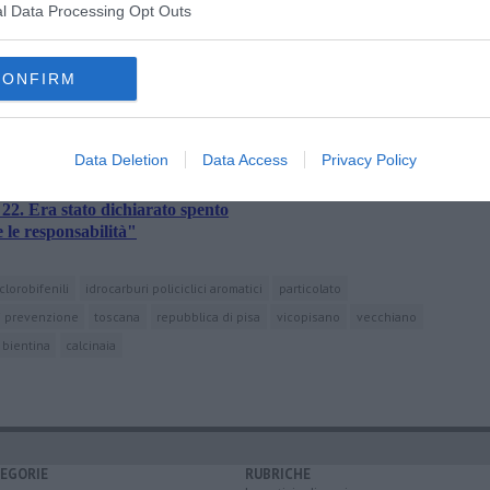
l Data Processing Opt Outs
oscana iscriviti alla
Newsletter QUInews - ToscanaMedia.
amente nella tua casella di posta.
CONFIRM
Data Deletion
Data Access
Privacy Policy
ommissione speciale"
22. Era stato dichiarato spento
le responsabilità"
clorobifenili
idrocarburi policiclici aromatici
particolato
i prevenzione
toscana
repubblica di pisa
vicopisano
vecchiano
bientina
calcinaia
EGORIE
RUBRICHE