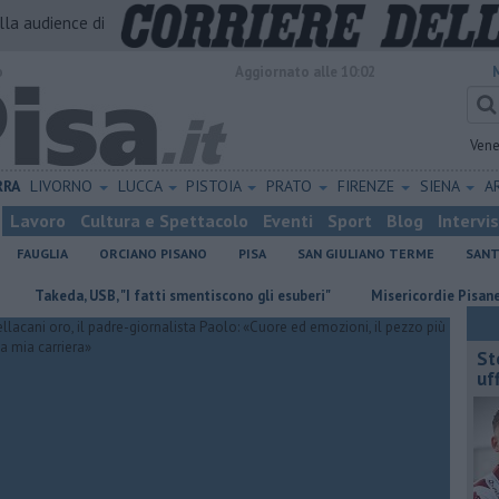
alla audience di
o
Aggiornato alle 10:02
Vene
RRA
LIVORNO
LUCCA
PISTOIA
PRATO
FIRENZE
SIENA
A
Lavoro
Cultura e Spettacolo
Eventi
Sport
Blog
Intervi
FAUGLIA
ORCIANO PISANO
PISA
SAN GIULIANO TERME
SANT
da, USB, "I fatti smentiscono gli esuberi"
Misericordie Pisane, Novi c
St
uff