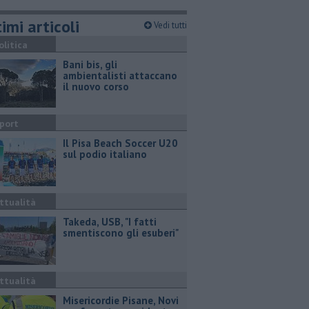
imi articoli
Vedi tutti
olitica
Bani bis, gli
ambientalisti attaccano
il nuovo corso
port
Il Pisa Beach Soccer U20
sul podio italiano
ttualità
Takeda, USB, "I fatti
smentiscono gli esuberi"
ttualità
Misericordie Pisane, Novi