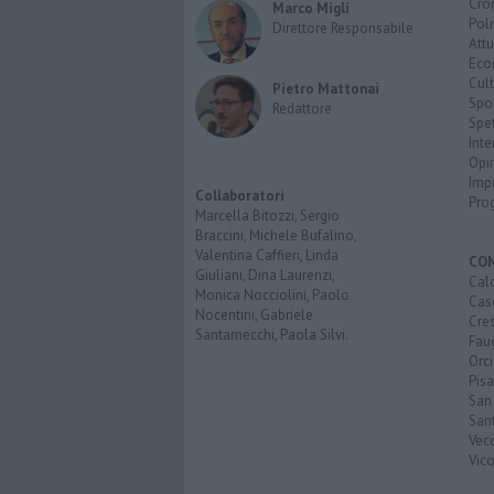
Cro
Marco Migli
Poli
Direttore Responsabile
Attu
Eco
Cult
Pietro Mattonai
Spo
Redattore
Spet
Inte
Opi
Imp
Collaboratori
Pro
Marcella Bitozzi, Sergio
Braccini, Michele Bufalino,
Valentina Caffieri, Linda
CO
Giuliani, Dina Laurenzi,
Calc
Monica Nocciolini, Paolo
Cas
Nocentini, Gabriele
Cre
Santarnecchi, Paola Silvi.
Faug
Orc
Pisa
San
San
Vec
Vic