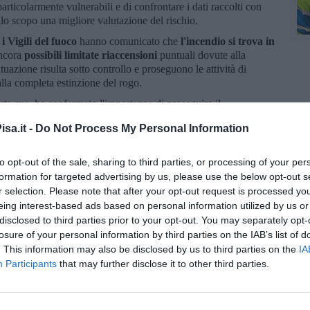
articolarmente vulnerabili e di confrontare i dati raccolti con
allo scopo una migliore valutazione del rischio.
,
i Vigili del fuoco
hanno comunicato che
l'incendio si trova in
ncora
possibili limitate riaccensioni
puntuali dovute alla
tuazione risulta sotto controllo e proseguono le attività di
alla completa estinzione del rogo.
arte sua, ha confermato l'importanza di proseguire il
nell'ottica della prevenzione di eventuali esposizioni croniche.
sa.it -
Do Not Process My Personal Information
sivi all'incendio
non si sono registrati aumenti degli accessi ai
espiratorie riconducibili all'evento
.
to opt-out of the sale, sharing to third parties, or processing of your per
 convocata per martedì 16 Giugno
, formato dal direttore
formation for targeted advertising by us, please use the below opt-out s
ponsabile del dipartimento di Pisa Gaetano Licitra, Luca Carneglia
r selection. Please note that after your opt-out request is processed y
nda Usl Toscana Nord Ovest, il Comandante provinciale dei
eing interest-based ads based on personal information utilized by us or
e le amministrazioni comunali di Vicopisano, Vecchiano, San
disclosed to third parties prior to your opt-out. You may separately opt-
 Bientina, Cascina, Calci e Calcinaia, ha concordato che tutti
losure of your personal information by third parties on the IAB’s list of
delle analisi verranno messi a disposizione della cittadinanza
. This information may also be disclosed by us to third parties on the
IA
Participants
that may further disclose it to other third parties.