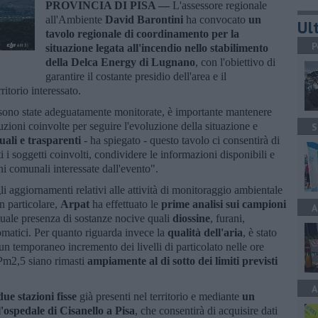
PROVINCIA DI PISA —
L'assessore regionale
all'Ambiente
David Barontini
ha convocato
un
Ult
tavolo regionale di coordinamento per la
P
situazione legata all'incendio nello stabilimento
della Delca Energy di Lugnano
, con l'obiettivo di
garantire il costante presidio dell'area e il
ritorio interessato.
sono state adeguatamente monitorate, è importante mantenere
ituzioni coinvolte per seguire l'evoluzione della situazione e
S
uali e trasparenti
- ha spiegato - questo tavolo ci consentirà di
i i soggetti coinvolti, condividere le informazioni disponibili e
ni comunali interessate dall'evento".
 gli aggiornamenti relativi alle attività di monitoraggio ambientale
In particolare,
Arpat
ha effettuato le
prime analisi sui campioni
A
tuale presenza di sostanze nocive quali
diossine
, furani,
aromatici. Per quanto riguarda invece la
qualità dell'aria
, è stato
un temporaneo incremento dei livelli di particolato nelle ore
 Pm2,5 siano rimasti
ampiamente al di sotto dei limiti previsti
A
ue stazioni fisse
già presenti nel territorio e mediante
un
l'ospedale di Cisanello a Pisa
, che consentirà di acquisire dati