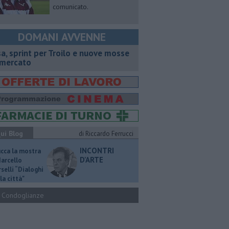
comunicato.
DOMANI AVVENNE
sa, sprint per Troilo e nuove mosse
 mercato
ui Blog
di Riccardo Ferrucci
INCONTRI
ucca la mostra
D'ARTE
Marcello
selli “Dialoghi
la città"
Condoglianze