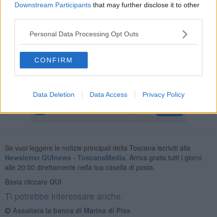
capire se il denaro sia stato portato via.
Downstream Participants
that may further disclose it to other
third parties.
Personal Data Processing Opt Outs
Sull’episodio indaga anche l’antifrode, ipotizzando un collegamento
con la cosiddetta “banda dei bancomat”, responsabile di altri colpi
CONFIRM
simili nel Centro Italia.
In provincia di Pisa, episodi analoghi si
erano già verificati a novembre a Cascina, Marina di Pisa e
Capannoli.
Data Deletion
Data Access
Privacy Policy
Se vuoi leggere le notizie principali della Toscana iscriviti alla
Newsletter QUInews - ToscanaMedia.
Arriva gratis tutti i giorni
alle 20:00 direttamente nella tua casella di posta.
Basta cliccare
QUI
Ti potrebbe interessare anche:
Assaltata la banca di Marina di Pisa