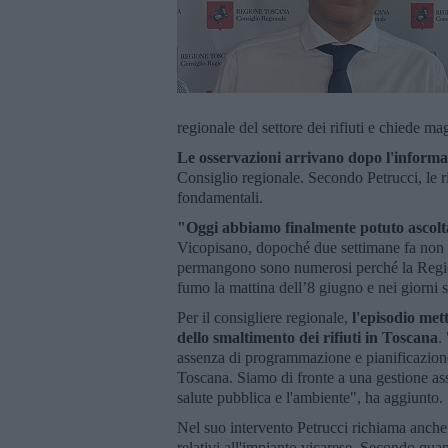
regionale del settore dei rifiuti e chiede m
Le osservazioni arrivano dopo l'informa
Consiglio regionale. Secondo Petrucci, le ri
fondamentali.
"Oggi abbiamo finalmente potuto ascolta
Vicopisano, dopoché due settimane fa non ci
permangono sono numerosi perché la Regione
fumo la mattina dell’8 giugno e nei giorni s
Per il consigliere regionale,
l'episodio mett
dello smaltimento dei rifiuti in Toscana
.
assenza di programmazione e pianificazione 
Toscana. Siamo di fronte a una gestione ass
salute pubblica e l'ambiente", ha aggiunto.
Nel suo intervento Petrucci richiama anche
relativi all'impianto vicarese. Secondo quant