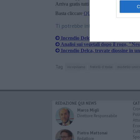
Arriva gratis tutti i giorni alle 20:00 dirett
Basta cliccare
QUI
Ti potrebbe interessare anche:
Incendio Delca e nuovi test, niente c
Analisi sui vegetali dopo il rogo, "N
Incendio Delca, trovate diossine in un
Tag
vicopisano
fratelli d'italia
modello unico
REDAZIONE QUI NEWS
CAT
Cro
Marco Migli
Poli
Direttore Responsabile
Attu
Eco
Cult
Pietro Mattonai
Spo
Redattore