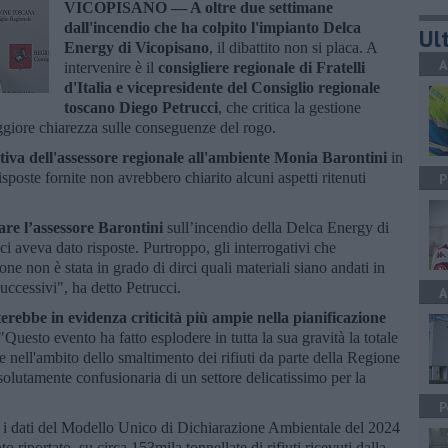
VICOPISANO —
A oltre due settimane
dall'incendio che ha colpito l'impianto Delca
Ult
Energy di Vicopisano
, il dibattito non si placa. A
A
intervenire è il
consigliere regionale di Fratelli
d'Italia e vicepresidente del Consiglio regionale
toscano Diego Petrucci
, che critica la gestione
aggiore chiarezza sulle conseguenze del rogo.
tiva dell'assessore regionale all'ambiente Monia Barontini
in
sposte fornite non avrebbero chiarito alcuni aspetti ritenuti
P
re l’assessore Barontini
sull’incendio della Delca Energy di
 aveva dato risposte. Purtroppo, gli interrogativi che
 non è stata in grado di dirci quali materiali siano andati in
uccessivi", ha detto Petrucci.
A
erebbe in evidenza criticità più ampie nella pianificazione
 "Questo evento ha fatto esplodere in tutta la sua gravità la totale
nell'ambito dello smaltimento dei rifiuti da parte della Regione
olutamente confusionaria di un settore delicatissimo per la
P
 i dati del Modello Unico di Dichiarazione Ambientale del 2024
o riportato, su circa 153mila tonnellate di rifiuti ricevuti dalla