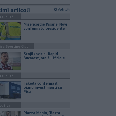
imi articoli
Vedi tutti
ttualità
Misericordie Pisane, Novi
confermato presidente
isa Sporting Club
Stojilkovic al Rapid
Bucarest, ora è ufficiale
ttualità
Takeda conferma il
piano investimenti su
Pisa
olitica
Piazza Manin, "Basta