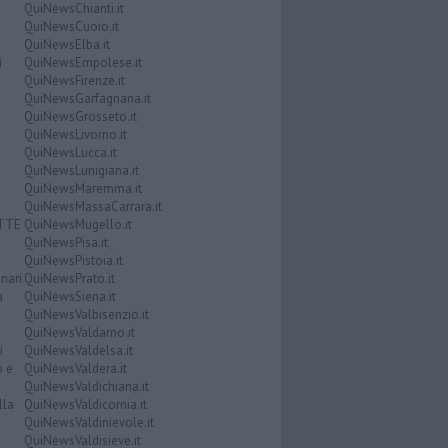
QuiNewsChianti.it
QuiNewsCuoio.it
QuiNewsElba.it
i
QuiNewsEmpolese.it
QuiNewsFirenze.it
QuiNewsGarfagnana.it
QuiNewsGrosseto.it
QuiNewsLivorno.it
QuiNewsLucca.it
QuiNewsLunigiana.it
QuiNewsMaremma.it
QuiNewsMassaCarrara.it
ATTE
QuiNewsMugello.it
QuiNewsPisa.it
QuiNewsPistoia.it
nari
QuiNewsPrato.it
a
QuiNewsSiena.it
QuiNewsValbisenzio.it
QuiNewsValdarno.it
i
QuiNewsValdelsa.it
o e
QuiNewsValdera.it
QuiNewsValdichiana.it
lla
QuiNewsValdicornia.it
QuiNewsValdinievole.it
QuiNewsValdisieve.it