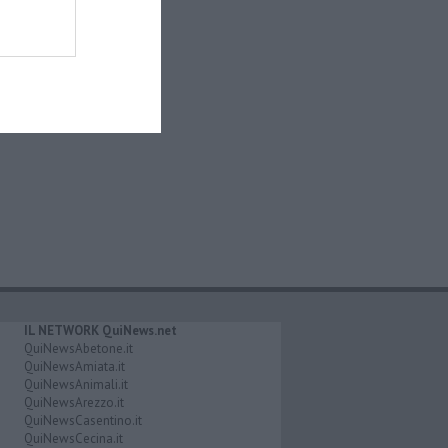
IL NETWORK QuiNews.net
QuiNewsAbetone.it
QuiNewsAmiata.it
QuiNewsAnimali.it
QuiNewsArezzo.it
QuiNewsCasentino.it
QuiNewsCecina.it