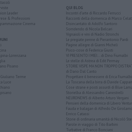
tacoli
rviste
QUI BLOG
nion Leader
Incontri d'arte di Riccardo Ferrucci
rese & Professioni
Racconti della domenica di Marco Celat
grammazione Cinema
Disincantato di Adolfo Santoro
Sorridendo di Nicola Belcari
Vignaioli e vini di Nadio Stronchi
MUNI
Le pregiate penne di Pierantonio Pardi
i
Pagine allegre di Gianni Micheli
cina
Psico-cose di Federica Giusti
spina-Lorenzana
VI PRESENTO I MIEI... di Dino Fiumalbi
lia
Le stelle di Astrea di Edit Permay
iano Pisano
STORIE VISPE MA NON TROPPO DISTR
di Dario Dal Canto
 Giuliano Terme
Progettare il benessere di Erica Fiumalbi
ta Luce
La Toscana della birra di Davide Cappan
chiano
Cose strane e posti assurdi di Blue Lam
opisano
Storielba di Alessandro Canestrelli
NEURONEWS di Alberto Arturo Vergani
Pensieri della domenica di Libero Ventur
Fauda e balagan di Alfredo De Girolam
Enrico Catassi
Storie di ordinaria umanità di Nicolò Ste
Parole in viaggio di Tito Barbini
Turbative di Franco Bonciani