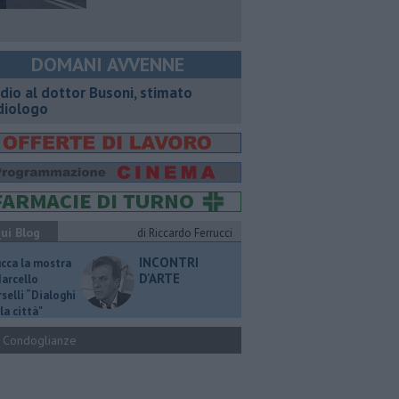
DOMANI AVVENNE
dio al dottor Busoni, stimato
diologo
ui Blog
di Riccardo Ferrucci
INCONTRI
ucca la mostra
D'ARTE
Marcello
selli “Dialoghi
la città"
Condoglianze