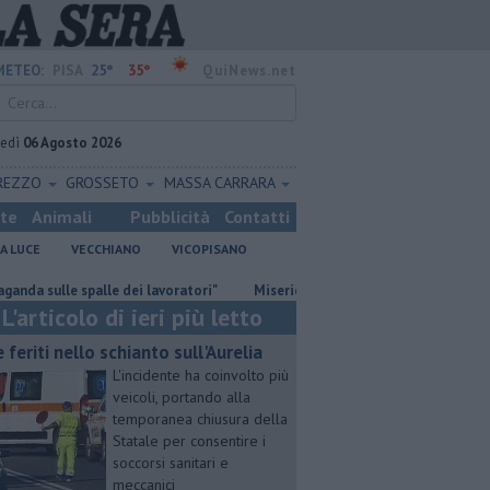
25°
35°
METEO:
PISA
QuiNews.net
vedì
06 Agosto 2026
REZZO
GROSSETO
MASSA CARRARA
ste
Animali
Pubblicità
Contatti
A LUCE
VECCHIANO
VICOPISANO
e spalle dei lavoratori"
Misericordie Pisane, Novi confermato preside
L'articolo di ieri più letto
e feriti nello schianto sull'Aurelia
L'incidente ha coinvolto più
veicoli, portando alla
temporanea chiusura della
Statale per consentire i
soccorsi sanitari e
meccanici