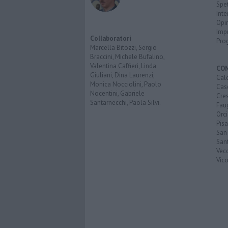
Spet
Inte
Opi
Imp
Collaboratori
Pro
Marcella Bitozzi, Sergio
Braccini, Michele Bufalino,
Valentina Caffieri, Linda
CO
Giuliani, Dina Laurenzi,
Calc
Monica Nocciolini, Paolo
Cas
Nocentini, Gabriele
Cre
Santarnecchi, Paola Silvi.
Faug
Orc
Pisa
San
San
Vec
Vic