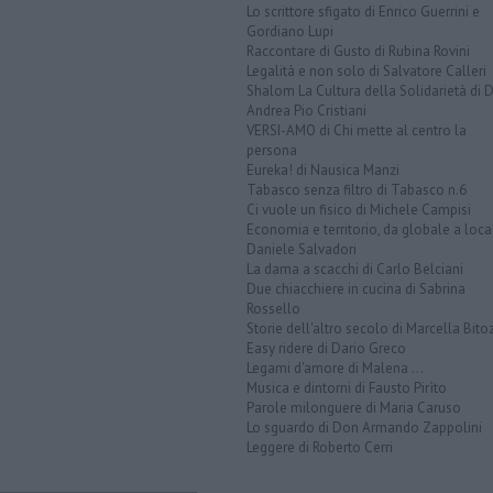
Lo scrittore sfigato di Enrico Guerrini e
Gordiano Lupi
Raccontare di Gusto di Rubina Rovini
Legalità e non solo di Salvatore Calleri
Shalom La Cultura della Solidarietà di 
Andrea Pio Cristiani
VERSI-AMO di Chi mette al centro la
persona
Eureka! di Nausica Manzi
Tabasco senza filtro di Tabasco n.6
Ci vuole un fisico di Michele Campisi
Economia e territorio, da globale a loca
Daniele Salvadori
La dama a scacchi di Carlo Belciani
Due chiacchiere in cucina di Sabrina
Rossello
Storie dell'altro secolo di Marcella Bito
Easy ridere di Dario Greco
Legami d'amore di Malena ...
Musica e dintorni di Fausto Pirìto
Parole milonguere di Maria Caruso
Lo sguardo di Don Armando Zappolini
Leggere di Roberto Cerri