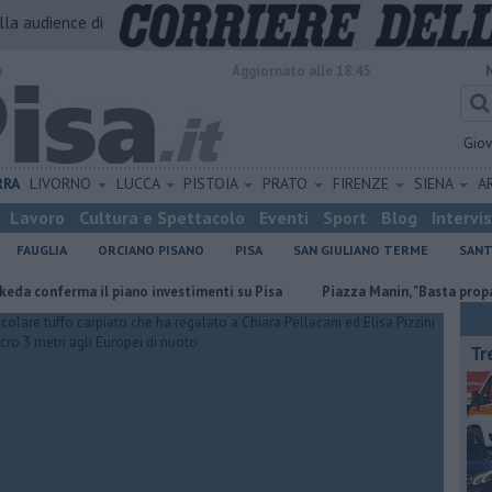
alla audience di
o
Aggiornato alle 18:45
Gio
RRA
LIVORNO
LUCCA
PISTOIA
PRATO
FIRENZE
SIENA
A
Lavoro
Cultura e Spettacolo
Eventi
Sport
Blog
Intervi
FAUGLIA
ORCIANO PISANO
PISA
SAN GIULIANO TERME
SANT
rma il piano investimenti su Pisa
Piazza Manin, "Basta propaganda sull
Tr