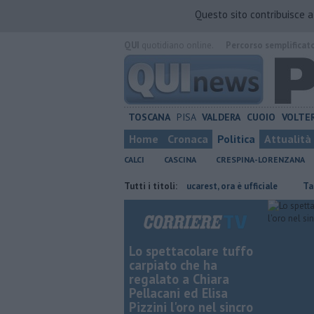
Questo sito contribuisce 
QUI
quotidiano online.
Percorso semplificat
TOSCANA
PISA
VALDERA
CUOIO
VOLTE
Home
Cronaca
Politica
Attualità
CALCI
CASCINA
CRESPINA-LORENZANA
esidente
Stojilkovic al Rapid Bucarest, ora è ufficiale
Tutti i titoli:
Takeda confe
Lo spettacolare tuffo
carpiato che ha
regalato a Chiara
Pellacani ed Elisa
Pizzini l'oro nel sincro