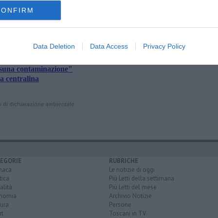
amente nella tua casella di posta.
CONFIRM
Data Deletion
Data Access
Privacy Policy
ontaminazioni
essuna contaminazione"
a centralina
 di dichiarazione ambientale
EGORIE
RUBRICHE
naca
Le notizie di oggi
tica
Più Letti della settimana
alità
Più Letti del mese
nomia
Archivio Notizie
ura
Persone
rt
Toscani in TV