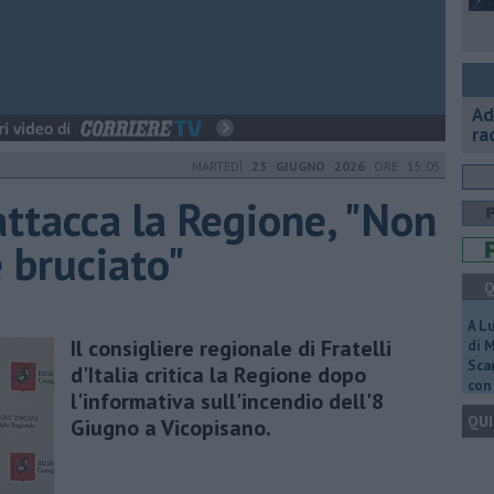
Ad
ra
MARTEDÌ
23 GIUGNO 2026
ORE 15:05
attacca la Regione, "Non
 bruciato"
Q
A L
Il consigliere regionale di Fratelli
di 
Scar
d'Italia critica la Regione dopo
con 
l'informativa sull'incendio dell'8
QUI
Giugno a Vicopisano.