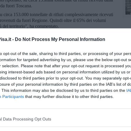
 da fuori Toscana.
 circa 153.000 tonnellate di rifiuti complessivamente ricevuti
provenuti da fuori Regione. Quindi oltre il 65% dei volumi
à del territorio", ha commentato.
ema di monitoraggio ambientale dell'area interessata
sa.it -
Do Not Process My Personal Information
ta dell’assessore in merito alla mancanza di centraline per il
rea di Vicopisano. Bene che la Regione rispetti la normativa
 zona densa di impianti che trattano rifiuti, anche
to opt-out of the sale, sharing to third parties, or processing of your per
arebbe opportuno aumentare la presenza di questi strumenti di
formation for targeted advertising by us, please use the below opt-out s
r selection. Please note that after your opt-out request is processed y
eing interest-based ads based on personal information utilized by us or
ionale, la vicenda Delca evidenzierebbe la necessità di rivedere
disclosed to third parties prior to your opt-out. You may separately opt-
. "La parcellizzazione e la scomposizione del sistema toscano
losure of your personal information by third parties on the IAB’s list of
 ha concluso, sostenendo la necessità di scelte diverse per il
. This information may also be disclosed by us to third parties on the
IA
Participants
that may further disclose it to other third parties.
l Data Processing Opt Outs
oscana iscriviti alla
Newsletter QUInews - ToscanaMedia.