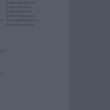
QuiNewsValtiberina.it
QuiNewsVersilia.it
QuiNewsVolterra.it
QuiNewsTango.com
Don
ToscanaMediaNews.it
Fiorentinanews.com
le di
zzi