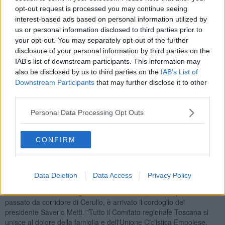
Sul posto è immediatamente intervenuto il
personale del 118
, ma
opt-out request is processed you may continue seeing
per l'uomo non c'è stato niente da fare: i sanitari hanno constatato
interest-based ads based on personal information utilized by
il decesso. Insieme al 118 sono arrivate anche le forze dell'ordine,
us or personal information disclosed to third parties prior to
che stanno svolgendo i rilievi necessari per ricostruire l'accaduto.
your opt-out. You may separately opt-out of the further
Sotto
choc
l'autista del mezzo di Autolinee Toscane, mentre sui
disclosure of your personal information by third parties on the
social
si è diffuso il cordoglio di chi lo ha conosciuto. Sentimento
IAB’s list of downstream participants. This information may
espresso anche da
Acque Spa
, dove Cerullo lavorava.
also be disclosed by us to third parties on the
IAB’s List of
Downstream Participants
that may further disclose it to other
"Era parte della nostra famiglia lavorativa dal 2018: si occupava
third parties.
della manutenzione degli impianti dell’acquedotto con passione,
dedizione e spirito di squadra - hanno scritto dal gestore idrico -
Personal Data Processing Opt Outs
oltre a essere
un professionista esemplare
, Alessio era anche
u
na persona di grande spessore umano
, sempre disponibile ad
aiutare i colleghi, trasmettendo un'immagine positiva della nostra
CONFIRM
azienda. Tutti noi siamo profondamente sconvolti dall’accaduto. La
scomparsa di Alessio lascia un vuoto incolmabile all’interno della
nostra azienda e nei cuori di tutti coloro che hanno avuto il
Data Deletion
Data Access
Privacy Policy
privilegio di conoscerlo."
Anche dal
Comitato regionale Toscana Fci
, vista la passione e il
passato da corridore di Cerullo, è arrivato il cordoglio del
presidente Saverio Metti. "Tutto il Comitato regionale Toscana si
unisce al dolore della famiglia e dell'Unione Ciclistica Empolese,