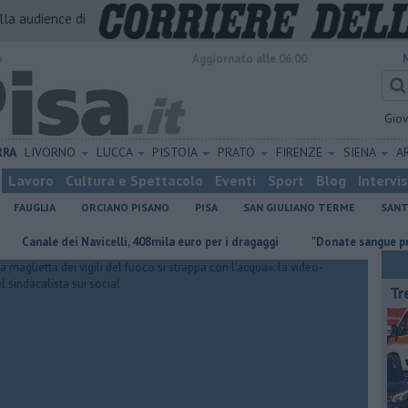
alla audience di
o
Aggiornato alle 06:00
Gio
RRA
LIVORNO
LUCCA
PISTOIA
PRATO
FIRENZE
SIENA
A
Lavoro
Cultura e Spettacolo
Eventi
Sport
Blog
Intervi
FAUGLIA
ORCIANO PISANO
PISA
SAN GIULIANO TERME
SANT
ale dei Navicelli, 408mila euro per i dragaggi
"Donate sangue prima di p
Tr