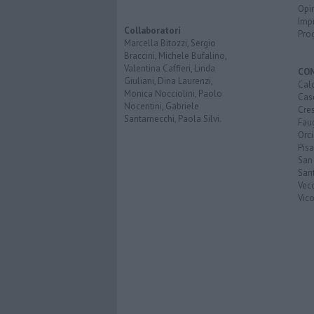
Opi
Imp
Collaboratori
Pro
Marcella Bitozzi, Sergio
Braccini, Michele Bufalino,
Valentina Caffieri, Linda
CO
Giuliani, Dina Laurenzi,
Calc
Monica Nocciolini, Paolo
Cas
Nocentini, Gabriele
Cre
Santarnecchi, Paola Silvi.
Faug
Orc
Pisa
San
San
Vec
Vic