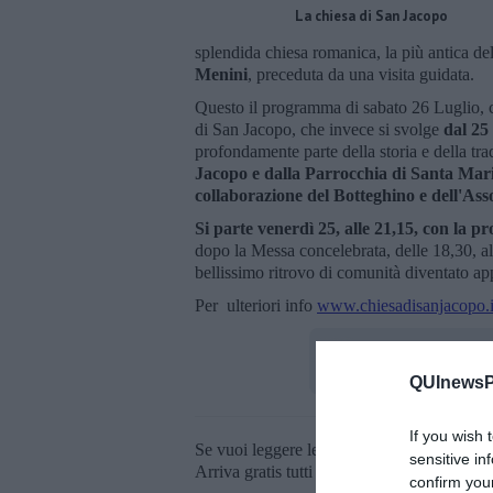
La chiesa di San Jacopo
splendida chiesa romanica, la più antica de
Menini
, preceduta da una visita guidata.
Questo il programma di sabato 26 Luglio, c
di San Jacopo, che invece si svolge
dal 25
profondamente parte della storia e della trad
Jacopo e dalla Parrocchia di Santa Mari
collaborazione del Botteghino e dell'Ass
Si parte venerdì 25, alle 21,15, con la pr
dopo la Messa concelebrata, delle 18,30, al
bellissimo ritrovo di comunità diventato a
Per ulteriori info
www.chiesadisanjacopo.i
QUInewsPi
If you wish 
Se vuoi leggere le notizie principali della T
sensitive in
Arriva gratis tutti i giorni alle 20:00 dirett
confirm you