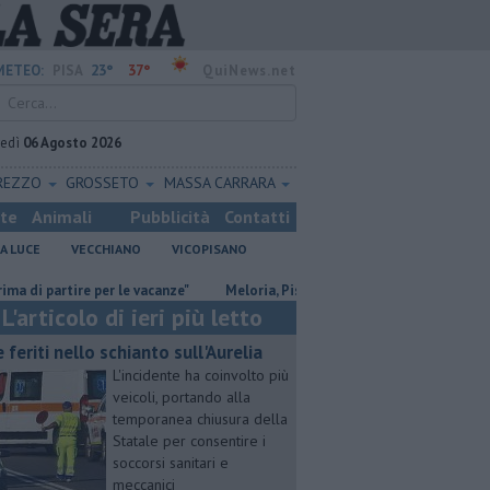
23°
37°
METEO:
PISA
QuiNews.net
vedì
06 Agosto 2026
REZZO
GROSSETO
MASSA CARRARA
ste
Animali
Pubblicità
Contatti
A LUCE
VECCHIANO
VICOPISANO
artire per le vacanze"
Meloria, Pisa rinnova l'amicizia con Genova
L'articolo di ieri più letto
e feriti nello schianto sull'Aurelia
L'incidente ha coinvolto più
veicoli, portando alla
temporanea chiusura della
Statale per consentire i
soccorsi sanitari e
meccanici