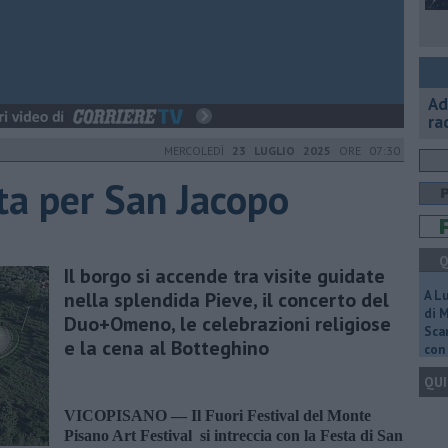
Ad
ra
MERCOLEDÌ
23 LUGLIO 2025
ORE 07:30
sta per San Jacopo
Q
Il borgo si accende tra visite guidate
nella splendida Pieve, il concerto del
A L
di 
Duo+Omeno, le celebrazioni religiose
Scar
e la cena al Botteghino
con 
QUI
VICOPISANO —
Il Fuori Festival del Monte
Pisano Art Festival si intreccia con la Festa di San