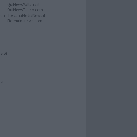
QuiNewsVolterra.it
QuiNewsTango.com
Don
ToscanaMediaNews.it
Fiorentinanews.com
le di
zzi