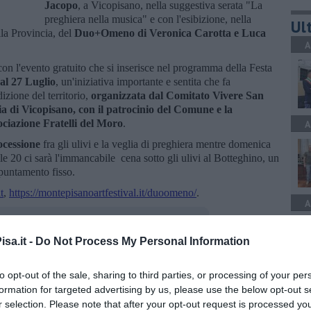
Jacopo
, a Vicopisano, nella suggestiva serata "La
preghiera nella musica" e con l'esibizione, nella
Ult
lla Provincia, del
Duo+Omeno di Veronica Carotta e Luca
A
on l'evento gratuito che si inserisce nel programma della Festa
 al 27 Luglio
, un'iniziativa importante e sentita che fa
izione del territorio,
organizzata dal Comitato Vivere San
a di Vicopisano, con il patrocinio del Comune e la
ociazione Fratelli del Moro
.
A
ocessione
fra gli ulivi e la veglia di preghiera mentre domenica
le 20 ci sarà l'immancabile cena sotto gli ulivi al Botteghino, un
ppuntamento fisso.
t
,
https://montepisanoartfestival.it/duoomeno/
.
A
sa.it -
Do Not Process My Personal Information
to opt-out of the sale, sharing to third parties, or processing of your per
A
oscana iscriviti alla
Newsletter QUInews - ToscanaMedia.
formation for targeted advertising by us, please use the below opt-out s
amente nella tua casella di posta.
r selection. Please note that after your opt-out request is processed y