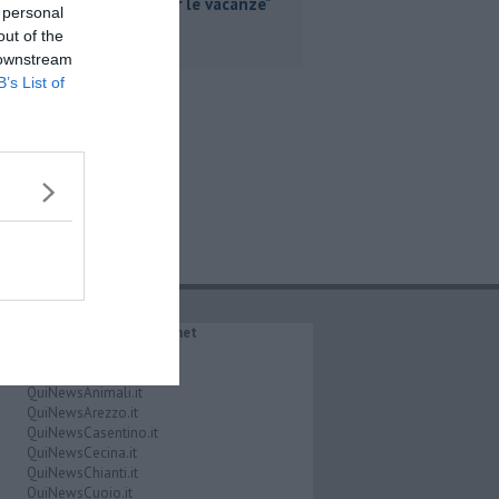
partire per le vacanze"
 personal
out of the
 downstream
B’s List of
IL NETWORK QuiNews.net
QuiNewsAbetone.it
QuiNewsAmiata.it
QuiNewsAnimali.it
QuiNewsArezzo.it
QuiNewsCasentino.it
QuiNewsCecina.it
QuiNewsChianti.it
QuiNewsCuoio.it