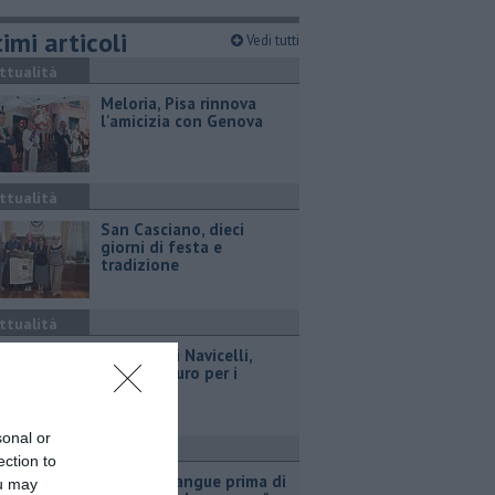
imi articoli
Vedi tutti
ttualità
Meloria, Pisa rinnova
l'amicizia con Genova
ttualità
San Casciano, dieci
giorni di festa e
tradizione
ttualità
Canale dei Navicelli,
408mila euro per i
dragaggi
sonal or
ttualità
ection to
"Donate sangue prima di
ou may