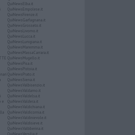
QuiNewsElba.it
i
QuiNewsEmpolese.it
QuiNewsFirenze.it
QuiNewsGarfagnana.it
QuiNewsGrosseto.it
QuiNewsLivorno.it
QuiNewsLucca.it
QuiNewsLunigiana.it
QuiNewsMaremma.it
QuiNewsMassaCarrara.it
ATTE
QuiNewsMugello.it
QuiNewsPisa.it
QuiNewsPistoia.it
nari
QuiNewsPrato.it
a
QuiNewsSiena.it
QuiNewsValbisenzio.it
QuiNewsValdarno.it
i
QuiNewsValdelsa.it
o e
QuiNewsValdera.it
QuiNewsValdichiana.it
lla
QuiNewsValdicornia.it
QuiNewsValdinievole.it
QuiNewsValdisieve.it
QuiNewsValtiberina.it
QuiNewsVersilia.it