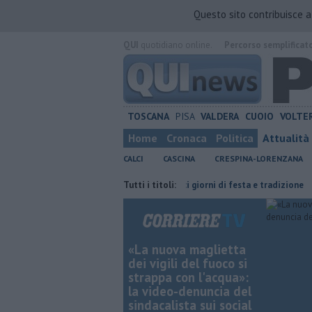
Questo sito contribuisce 
QUI
quotidiano online.
Percorso semplificat
TOSCANA
PISA
VALDERA
CUOIO
VOLTE
Home
Cronaca
Politica
Attualità
CALCI
CASCINA
CRESPINA-LORENZANA
zia con Genova
San Casciano, dieci giorni di festa e tradizione
Tutti i titoli:
Can
«La nuova maglietta
dei vigili del fuoco si
strappa con l'acqua»:
la video-denuncia del
sindacalista sui social