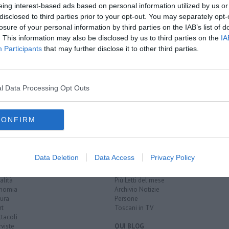
eing interest-based ads based on personal information utilized by us or
disclosed to third parties prior to your opt-out. You may separately opt-
losure of your personal information by third parties on the IAB’s list of
. This information may also be disclosed by us to third parties on the
IA
iveto Terme
Participants
that may further disclose it to other third parties.
l Data Processing Opt Outs
CONFIRM
EGORIE
RUBRICHE
Data Deletion
Data Access
Privacy Policy
naca
Le notizie di oggi
tica
Più Letti della settimana
alità
Più Letti del mese
nomia
Archivio Notizie
ura
Persone
rt
Toscani in TV
tacoli
rviste
QUI BLOG