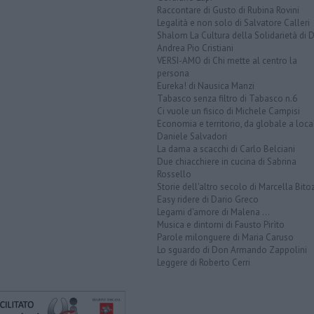
Raccontare di Gusto di Rubina Rovini
Legalità e non solo di Salvatore Calleri
Shalom La Cultura della Solidarietà di 
Andrea Pio Cristiani
VERSI-AMO di Chi mette al centro la
persona
Eureka! di Nausica Manzi
Tabasco senza filtro di Tabasco n.6
Ci vuole un fisico di Michele Campisi
Economia e territorio, da globale a loca
Daniele Salvadori
La dama a scacchi di Carlo Belciani
Due chiacchiere in cucina di Sabrina
Rossello
Storie dell'altro secolo di Marcella Bito
Easy ridere di Dario Greco
Legami d'amore di Malena ...
Musica e dintorni di Fausto Pirìto
Parole milonguere di Maria Caruso
Lo sguardo di Don Armando Zappolini
Leggere di Roberto Cerri