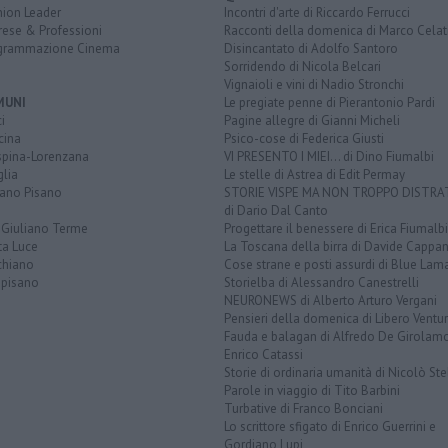
nion Leader
Incontri d'arte di Riccardo Ferrucci
rese & Professioni
Racconti della domenica di Marco Celat
grammazione Cinema
Disincantato di Adolfo Santoro
Sorridendo di Nicola Belcari
Vignaioli e vini di Nadio Stronchi
MUNI
Le pregiate penne di Pierantonio Pardi
i
Pagine allegre di Gianni Micheli
cina
Psico-cose di Federica Giusti
spina-Lorenzana
VI PRESENTO I MIEI... di Dino Fiumalbi
lia
Le stelle di Astrea di Edit Permay
iano Pisano
STORIE VISPE MA NON TROPPO DISTR
di Dario Dal Canto
 Giuliano Terme
Progettare il benessere di Erica Fiumalbi
ta Luce
La Toscana della birra di Davide Cappan
chiano
Cose strane e posti assurdi di Blue Lam
opisano
Storielba di Alessandro Canestrelli
NEURONEWS di Alberto Arturo Vergani
Pensieri della domenica di Libero Ventur
Fauda e balagan di Alfredo De Girolam
Enrico Catassi
Storie di ordinaria umanità di Nicolò Ste
Parole in viaggio di Tito Barbini
Turbative di Franco Bonciani
Lo scrittore sfigato di Enrico Guerrini e
Gordiano Lupi