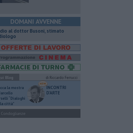
DOMANI AVVENNE
dio al dottor Busoni, stimato
diologo
ui Blog
di Riccardo Ferrucci
INCONTRI
ucca la mostra
D'ARTE
Marcello
selli “Dialoghi
la città"
Condoglianze