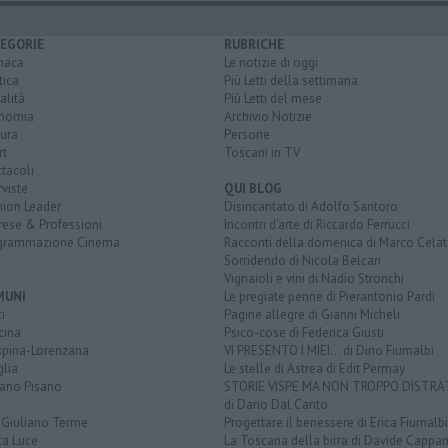
EGORIE
RUBRICHE
naca
Le notizie di oggi
tica
Più Letti della settimana
alità
Più Letti del mese
nomia
Archivio Notizie
ura
Persone
rt
Toscani in TV
tacoli
rviste
QUI BLOG
nion Leader
Disincantato di Adolfo Santoro
rese & Professioni
Incontri d'arte di Riccardo Ferrucci
grammazione Cinema
Racconti della domenica di Marco Celat
Sorridendo di Nicola Belcari
Vignaioli e vini di Nadio Stronchi
MUNI
Le pregiate penne di Pierantonio Pardi
i
Pagine allegre di Gianni Micheli
cina
Psico-cose di Federica Giusti
spina-Lorenzana
VI PRESENTO I MIEI... di Dino Fiumalbi
lia
Le stelle di Astrea di Edit Permay
iano Pisano
STORIE VISPE MA NON TROPPO DISTR
di Dario Dal Canto
 Giuliano Terme
Progettare il benessere di Erica Fiumalbi
ta Luce
La Toscana della birra di Davide Cappan