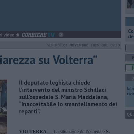
Co
de
VENERDÌ
07 NOVEMBRE 2025
ORE 09:30
hiarezza su Volterra”
Q
Il deputato leghista chiede
l’intervento del ministro Schillaci
​Un 
civ
sull’ospedale S. Maria Maddalena,
“Inaccettabile lo smantellamento dei
reparti”.
QUI
VOLTERRA —
La situazione dell’ospedale
S.