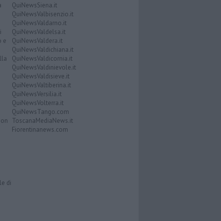
a
QuiNewsSiena.it
QuiNewsValbisenzio.it
QuiNewsValdarno.it
i
QuiNewsValdelsa.it
o e
QuiNewsValdera.it
QuiNewsValdichiana.it
lla
QuiNewsValdicornia.it
QuiNewsValdinievole.it
QuiNewsValdisieve.it
QuiNewsValtiberina.it
QuiNewsVersilia.it
QuiNewsVolterra.it
QuiNewsTango.com
Don
ToscanaMediaNews.it
Fiorentinanews.com
le di