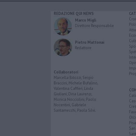
REDAZIONE QUI NEWS
CAT
Cro
Marco Migli
Poli
Direttore Responsabile
Attu
Eco
Cult
Pietro Mattonai
Spo
Redattore
Spet
Inte
Opi
Imp
Collaboratori
Pro
Marcella Bitozzi, Sergio
Braccini, Michele Bufalino,
Valentina Caffieri, Linda
CO
Giuliani, Dina Laurenzi,
Calc
Monica Nocciolini, Paolo
Cas
Nocentini, Gabriele
Cre
Santarnecchi, Paola Silvi.
Faug
Orc
Pisa
San
San