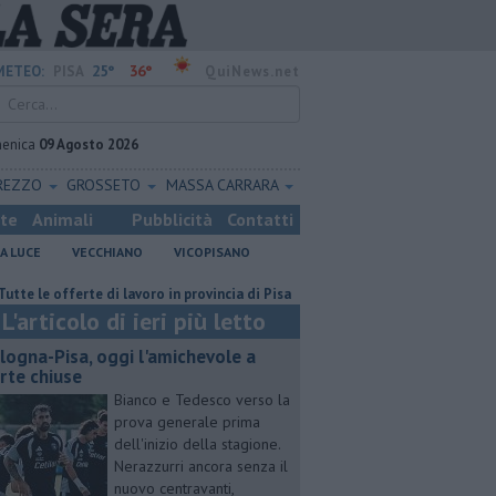
25°
36°
METEO:
PISA
QuiNews.net
enica
09 Agosto 2026
REZZO
GROSSETO
MASSA CARRARA
ste
Animali
Pubblicità
Contatti
A LUCE
VECCHIANO
VICOPISANO
e offerte di lavoro in provincia di Pisa
Sterpaglie in fiamme vicino alla F
L'articolo di ieri più letto
logna-Pisa, oggi l'amichevole a
rte chiuse
Bianco e Tedesco verso la
prova generale prima
dell'inizio della stagione.
Nerazzurri ancora senza il
nuovo centravanti,