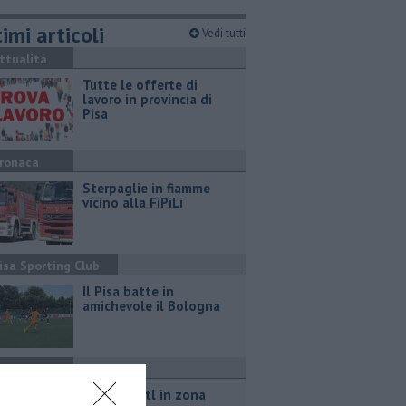
imi articoli
Vedi tutti
ttualità
​Tutte le offerte di
lavoro in provincia di
Pisa
ronaca
Sterpaglie in fiamme
vicino alla FiPiLi
isa Sporting Club
Il Pisa batte in
amichevole il Bologna
ttualità
Torna la Ztl in zona