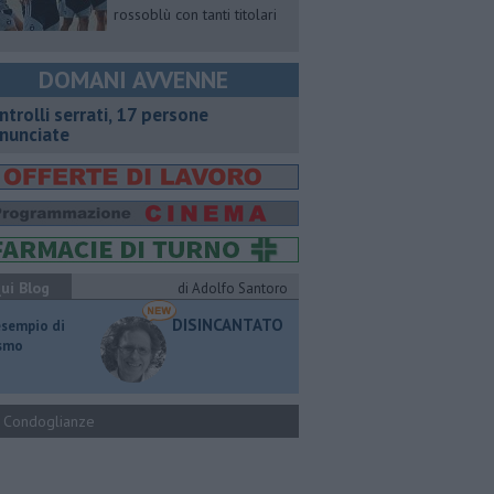
rossoblù con tanti titolari
DOMANI AVVENNE
ntrolli serrati, 17 persone
nunciate
ui Blog
di Adolfo Santoro
DISINCANTATO
esempio di
ismo
Condoglianze