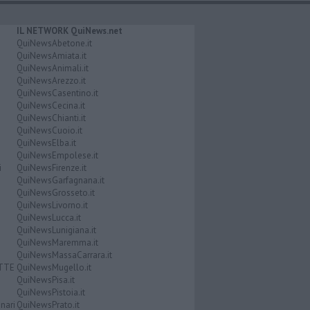
IL NETWORK QuiNews.net
QuiNewsAbetone.it
QuiNewsAmiata.it
QuiNewsAnimali.it
QuiNewsArezzo.it
QuiNewsCasentino.it
QuiNewsCecina.it
QuiNewsChianti.it
QuiNewsCuoio.it
QuiNewsElba.it
QuiNewsEmpolese.it
i
QuiNewsFirenze.it
QuiNewsGarfagnana.it
QuiNewsGrosseto.it
QuiNewsLivorno.it
QuiNewsLucca.it
QuiNewsLunigiana.it
QuiNewsMaremma.it
QuiNewsMassaCarrara.it
ATTE
QuiNewsMugello.it
QuiNewsPisa.it
QuiNewsPistoia.it
nari
QuiNewsPrato.it