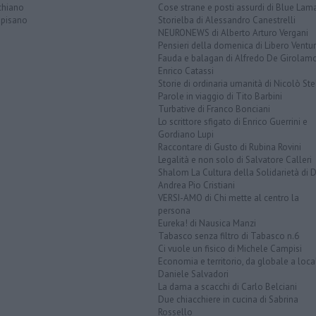
chiano
Cose strane e posti assurdi di Blue Lam
opisano
Storielba di Alessandro Canestrelli
NEURONEWS di Alberto Arturo Vergani
Pensieri della domenica di Libero Ventur
Fauda e balagan di Alfredo De Girolam
Enrico Catassi
Storie di ordinaria umanità di Nicolò Ste
Parole in viaggio di Tito Barbini
Turbative di Franco Bonciani
Lo scrittore sfigato di Enrico Guerrini e
Gordiano Lupi
Raccontare di Gusto di Rubina Rovini
Legalità e non solo di Salvatore Calleri
Shalom La Cultura della Solidarietà di 
Andrea Pio Cristiani
VERSI-AMO di Chi mette al centro la
persona
Eureka! di Nausica Manzi
Tabasco senza filtro di Tabasco n.6
Ci vuole un fisico di Michele Campisi
Economia e territorio, da globale a loca
Daniele Salvadori
La dama a scacchi di Carlo Belciani
Due chiacchiere in cucina di Sabrina
Rossello