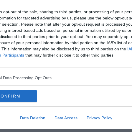
me sancito dalla legge, prima che l’ospedale venga ulteriormente
to opt-out of the sale, sharing to third parties, or processing of your per
formation for targeted advertising by us, please use the below opt-out s
r selection. Please note that after your opt-out request is processed y
eing interest-based ads based on personal information utilized by us or
disclosed to third parties prior to your opt-out. You may separately opt-
losure of your personal information by third parties on the IAB’s list of
oscana iscriviti alla
Newsletter QUInews - ToscanaMedia.
. This information may also be disclosed by us to third parties on the
IA
amente nella tua casella di posta.
Participants
that may further disclose it to other third parties.
l Data Processing Opt Outs
itazione
. Tutte le reazioni politiche
Prefetto
CONFIRM
dermatologia
otorinolaringoiatria
cardiologia
Data Deletion
Data Access
Privacy Policy