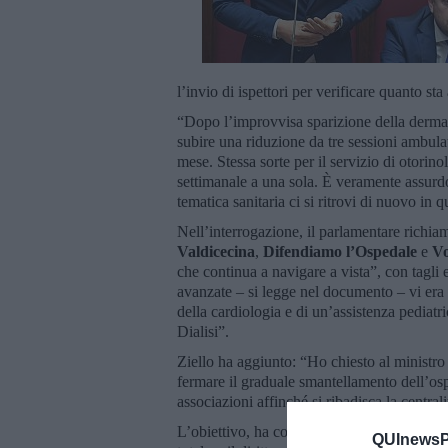
l’invio di ispettori per verificare quanto sta
“Dopo l’improvvisa sparizione della dermato
subire una riduzione da tre sessioni ambulat
mese. Stessa sorte per il servizio di otorino
settimanale a una sola. È veramente assurd
tematica sanitaria ci si ritrovi di nuovo in q
Nell’interrogazione, il parlamentare richi
Valdicecina
,
Difendiamo l’Ospedale
e
Vo
che continua a navigare a vista”, con tagli e
avanzate – si legge nel documento – vi era pr
della cardiologia e di un’assistenza pediatr
Dialisi”.
Ziello ha aggiunto: “Ho chiesto al ministro
fermare il graduale smantellamento dell’ospe
associazioni affinché si ribadisca la centrali
L’obiettivo, ha concluso il deputato, è quello
QUInewsPi