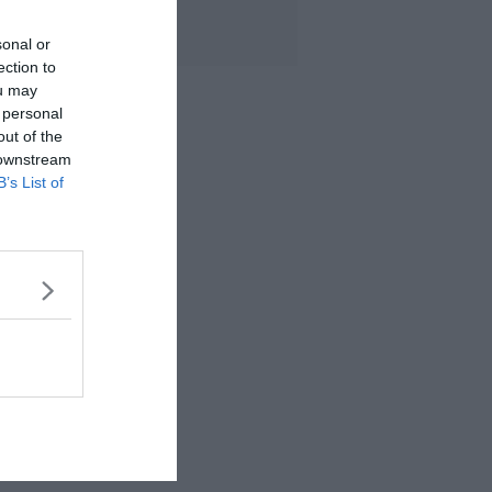
stadio
sonal or
ection to
ou may
 personal
out of the
 downstream
B’s List of