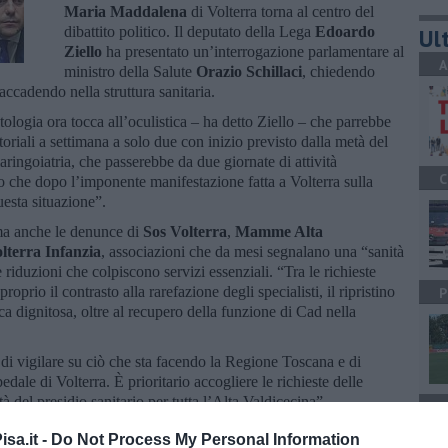
Maria Maddalena
di Volterra torna al centro del
dibattito politico. Il deputato della Lega
Edoardo
Ult
Ziello
ha presentato un’interrogazione parlamentare al
A
ministro della Salute
Orazio Schillaci
, chiedendo
 accadendo nella struttura sanitaria.
logia ora tocca all’oculistica – ha detto Ziello – che parrebbe
oriali a settimana a solo due con inizio previsto dalla metà del
laringoiatria, che passerebbe da due giornate di attività
C
o che dopo l’imponente manifestazione fatta a Volterra sulla
uesta situazione”.
ama anche le denunce di
Sos Volterra
,
Mamme Alta
lterra Infanzia
, associazioni che da mesi segnalano una “sanità
 riduzioni che colpiscono servizi essenziali. “Tra le richieste
oprio il contrasto alla rarefazione degli specialisti, il ripristino
P
ica dignitosa, oltre al recupero della funzione di Cad nella
 di vigilare su ciò che sta facendo la Regione Toscana e di
dale di Volterra. È prioritario accogliere le richieste delle
tà del presidio sanitario per tutta l’Alta Valdicecina”.
A
 di “garantire il principio della centralità del paziente e di
sa.it -
Do Not Process My Personal Information