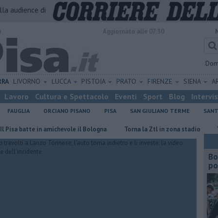
alla audience di
o
Aggiornato alle 07:30
Dom
RRA
LIVORNO
LUCCA
PISTOIA
PRATO
FIRENZE
SIENA
A
Lavoro
Cultura e Spettacolo
Eventi
Sport
Blog
Intervi
FAUGLIA
ORCIANO PISANO
PISA
SAN GIULIANO TERME
SANT
batte in amichevole il Bologna
Torna la Ztl in zona stadio
​Tutte l
Bo
po