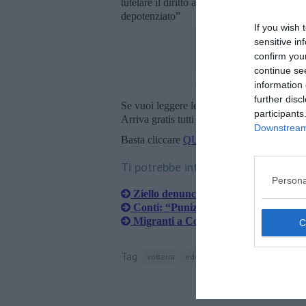
tutelare il diritto alla salute pubblica, co
depotenziato”
If you wish 
sensitive in
confirm you
continue se
information 
further disc
Se vuoi leggere le notizie principali della T
participants
Arriva gratis tutti i giorni alle 20:00 dirett
Downstream 
Basta cliccare
QUI
Ti potrebbe interessare anche:
Persona
Ziello denuncia spari contro la sua ab
Conti: “Punizione ingiusta per i tifosi"
Migranti a Coltano, scontro Comune-
Tag
volterra
edoardo ziello
orazio schillaci