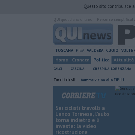
Questo sito contribuisce 
QUI
quotidiano online.
Percorso semplificat
TOSCANA
PISA
VALDERA
CUOIO
VOLTE
Home
Cronaca
Politica
Attualità
CALCI
CASCINA
CRESPINA-LORENZANA
in provincia di Pisa
Sterpaglie in fiamme vicino alla FiPiLi
Tutti i titoli:
Il Pisa 
Sei ciclisti travolti a
Lanzo Torinese, l’auto
torna indietro e li
investe: la video
ricostruzione