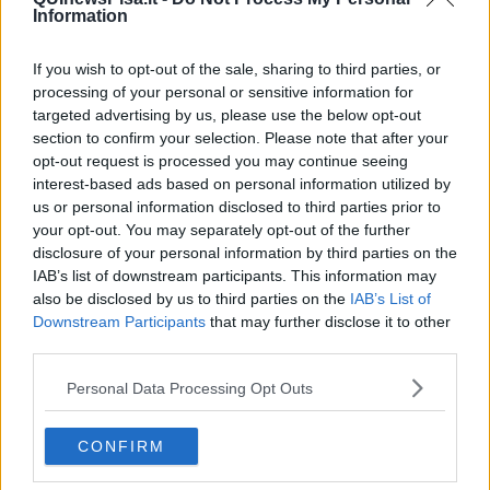
Information
Odio e cattiveria verso il diverso come nuova mutazione
antropologica degli italiani ? Forse questo vuole dire il prof. Revelli
? Io spero di non essere arrivati a tanto. Anche se siamo un pezzo
If you wish to opt-out of the sale, sharing to third parties, or
avanti. Ha ragione
Camilleri
si vive lo stesso clima nel
processing of your personal or sensitive information for
quale
Mussolini
applaudito dalla maggioranza degli italiani ci
targeted advertising by us, please use the below opt-out
regalò la vergogna delle leggi razziali.
section to confirm your selection. Please note that after your
opt-out request is processed you may continue seeing
Ma una cosa è certa, anche la sinistra in questi anni ha fatto
interest-based ads based on personal information utilized by
cadere come foglie morte i valori della solidarietà, dell’accoglienza
e di quell’umanesimo che ha innervato tutta la sua storia. Non ha
us or personal information disclosed to third parties prior to
saputo dare e non ha voluto dare agliItaliani la giusta dimensione
your opt-out. You may separately opt-out of the further
umana ed economica del fenomeno migratorio. Forse qualcuno ne
disclosure of your personal information by third parties on the
porta la responsabilità maggiore, ma forse colpevoli lo siamo tutti
IAB’s list of downstream participants. This information may
per non aver fatto tutto quanto il possibile e anche l’impossibile per
also be disclosed by us to third parties on the
IAB’s List of
evitare quell’enorme Cimitero sotto il nostro bellissimo mare.
Downstream Participants
that may further disclose it to other
third parties.
Siamo ancora in tempo, se non ora quando?
Tito Barbini
Personal Data Processing Opt Outs
CONFIRM