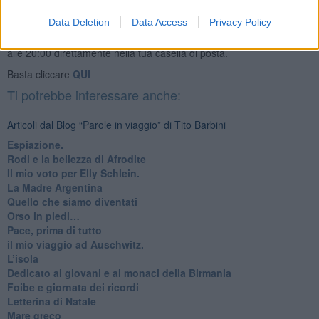
Data Deletion
Data Access
Privacy Policy
Se vuoi leggere le notizie principali della Toscana iscriviti alla
Newsletter QUInews - ToscanaMedia.
Arriva gratis tutti i giorni
alle 20:00 direttamente nella tua casella di posta.
Basta cliccare
QUI
Ti potrebbe interessare anche:
Articoli dal Blog “Parole in viaggio” di Tito Barbini
Espiazione.
Rodi e la bellezza di Afrodite
​Il mio voto per Elly Schlein.
​La Madre Argentina
Quello che siamo diventati
Orso in piedi…
​Pace, prima di tutto
​il mio viaggio ad Auschwitz.
​L’isola
Dedicato ai giovani e ai monaci della Birmania
​Foibe e giornata dei ricordi
Letterina di Natale
Mare greco