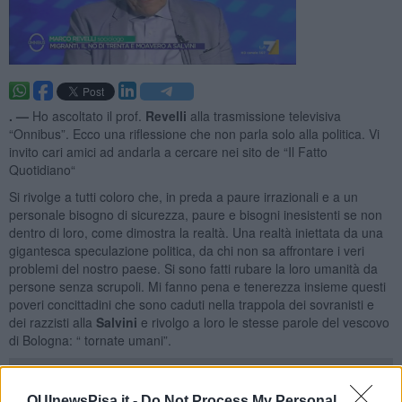
. —
Ho ascoltato il prof.
Revelli
alla trasmissione televisiva
“Onnibus”. Ecco una riflessione che non parla solo alla politica. Vi
invito cari amici ad andarla a cercare nei sito de “Il Fatto
Quotidiano“
Si rivolge a tutti coloro che, in preda a paure irrazionali e a un
personale bisogno di sicurezza, paure e bisogni inesistenti se non
dentro di loro, come dimostra la realtà. Una realtà iniettata da una
gigantesca speculazione politica, da chi non sa affrontare i veri
problemi del nostro paese. Si sono fatti rubare la loro umanità da
persone senza scrupoli. Mi fanno pena e tenerezza insieme questi
poveri concittadini che sono caduti nella trappola dei sovranisti e
dei razzisti alla
Salvini
e rivolgo a loro le stesse parole del vescovo
di Bologna: “ tornate umani”.
QUInewsPisa.it -
Do Not Process My Personal