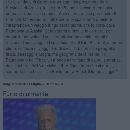
1945, sindaco di Cortona a 24 anni, poi presidente della
Provincia di Arezzo, infine per 15 anni assessore regionale
prima all’Urbanistica e poi all’Agricoltura, amico personale di
Francois Mitterand. Si mette dietro le spalle tutto questo e
intraprende un viaggio lungo cento giorni, che lo porta dalla
Patagonia all’Alaska. Cento giorni a piedi e in corriera, per
bagaglio uno zaino. Da allora attraversa confini remoti e
racconta i suoi viaggi e i suoi incontri nei libri. E’ ormai, a tempo
pieno, scrittore di viaggi. Più di dieci libri, non solo geografia
fisica, paesaggi e luoghi, ma geografia della mente. In
Patagonia o nel Tibet, un mondo altro, fatto di dolori, speranze,
delusioni. Nel 2016 è uscito il libro "Quell’idea che ci era
sembrata così bella - Da Berlinguer a Renzi, il lungo viaggio"
,
Mercoledì
ore 07:00
Blog
11 Luglio 2018
​Furto di umanità