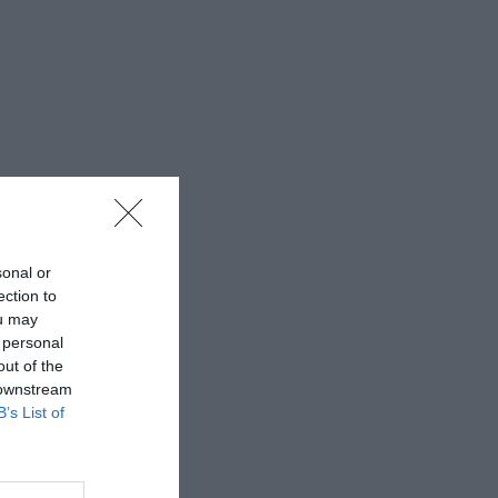
sonal or
ection to
ou may
 personal
out of the
 downstream
B’s List of