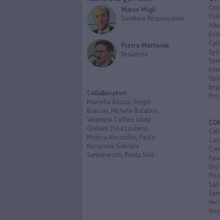
Cro
Marco Migli
Poli
Direttore Responsabile
Attu
Eco
Cult
Pietro Mattonai
Spo
Redattore
Spet
Inte
Opi
Imp
Collaboratori
Pro
Marcella Bitozzi, Sergio
Braccini, Michele Bufalino,
Valentina Caffieri, Linda
CO
Giuliani, Dina Laurenzi,
Calc
Monica Nocciolini, Paolo
Cas
Nocentini, Gabriele
Cre
Santarnecchi, Paola Silvi.
Faug
Orc
Pisa
San
San
Vec
Vic