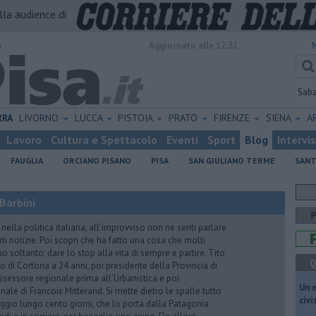
alla audience di
o
Aggiornato alle 12:31
Sab
RRA
LIVORNO
LUCCA
PISTOIA
PRATO
FIRENZE
SIENA
A
Lavoro
Cultura e Spettacolo
Eventi
Sport
Blog
Intervi
FAUGLIA
ORCIANO PISANO
PISA
SAN GIULIANO TERME
SANT
Barbini
nella politica italiana, all’improvviso non ne senti parlare
ti notizie. Poi scopri che ha fatto una cosa che molti
 soltanto: dare lo stop alla vita di sempre e partire. Tito
Q
o di Cortona a 24 anni, poi presidente della Provincia di
assessore regionale prima all’Urbanistica e poi
​Un 
nale di Francois Mitterand. Si mette dietro le spalle tutto
civ
ggio lungo cento giorni, che lo porta dalla Patagonia