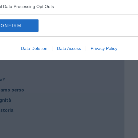
l Data Processing Opt Outs
CONFIRM
utta
Data Deletion
Data Access
Privacy Policy
ca?
biamo perso
gnità
 storia