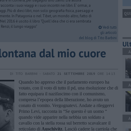
iedi e in corriera, per bagaglio uno zaino. Da allora
acconta i suoi viaggi e i suoi incontri nei libri. E’ ormai, a
ggi. Più di dieci libri, non solo geografia fisica, paesaggi e
QUI
mente. In Patagonia o nel Tibet, un mondo altro, fatto di
 Nel 2016 è uscito il libro "Quell’idea che ci era sembrata
 Renzi, il lungo viaggio"
Vedi tutti
gli articoli
del blog di Tito Barbini
Ult
 lontana dal mio cuore
A
DI TITO BARBINI - SABATO
21 SETTEMBRE 2019
ORE 14:13
Quando ho appreso che il parlamento europeo ha
A
votato, con il voto di tutto il pd, una risoluzione che di
fatto equipara il nazifascimo con il comunismo,
compresa l’epopea della liberazione, ho avuto un
conato di vomito. Vergognatevi. Andate a rileggervi
Primo Levi, racconta in “Se questo è un uomo “
quando vide apparire nella nebbia un soldato a
A
cavallo con la stella rossa sul berretto scavalcare il
reticolato di
Auschivitz
. Lasciò cadere la carriola che