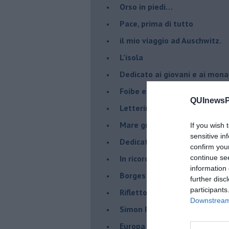
Orso in piedi…
​Pace, prima di tutto
​il mio viaggio ad Auschwitz.
​L’isola
Dedicato ai giovani e ai mona
​Foibe e giornata dei ricordi
QUInewsPi
Letterina di Natale
Mare greco
If you wish 
sensitive in
​Dedicato a George Floyd
confirm you
​In ricordo di un compagno.
continue se
information 
Borges aveva capito
further disc
participants
Riflettono fiori rossi
Downstream 
Simon Radowitzky
Europa vicina e lontana dal m