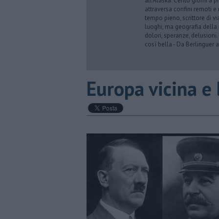
all’Alaska. Cento giorni a p
attraversa confini remoti e r
tempo pieno, scrittore di via
luoghi, ma geografia della 
dolori, speranze, delusioni.
così bella - Da Berlinguer a
Europa vicina e