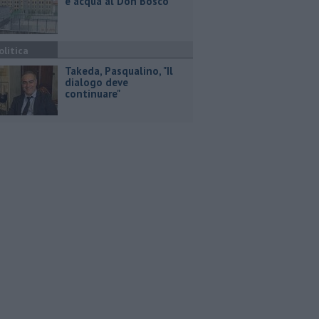
e acqua al Don Bosco
olitica
Takeda, Pasqualino, "Il
dialogo deve
continuare"