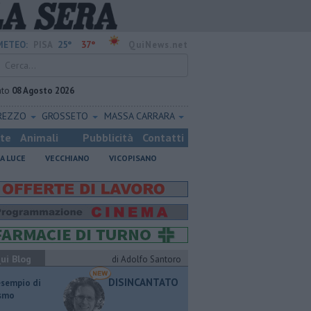
25°
37°
METEO:
PISA
QuiNews.net
ato
08 Agosto 2026
REZZO
GROSSETO
MASSA CARRARA
ste
Animali
Pubblicità
Contatti
A LUCE
VECCHIANO
VICOPISANO
ui Blog
di Adolfo Santoro
DISINCANTATO
esempio di
ismo