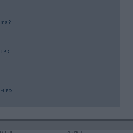
ema ?
el PD
del PD
EGORIE
RUBRICHE