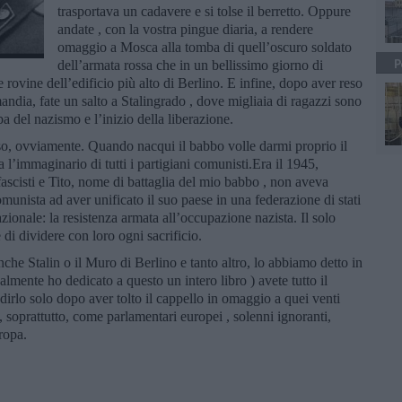
trasportava un cadavere e si tolse il berretto. Oppure
andate , con la vostra pingue diaria, a rendere
omaggio a Mosca alla tomba di quell’oscuro soldato
P
dell’armata rossa che in un bellissimo giorno di
 rovine dell’edificio più alto di Berlino. E infine, dopo aver reso
andia, fate un salto a Stalingrado , dove migliaia di ragazzi sono
ba del nazismo e l’inizio della liberazione.
o, ovviamente. Quando nacqui il babbo volle darmi proprio il
 l’immaginario di tutti i partigiani comunisti.Era il 1945,
fascisti e Tito, nome di battaglia del mio babbo , non aveva
munista ad aver unificato il suo paese in una federazione di stati
ionale: la resistenza armata all’occupazione nazista. Il solo
 di dividere con loro ogni sacrificio.
che Stalin o il Muro di Berlino e tanto altro, lo abbiamo detto in
almente ho dedicato a questo un intero libro ) avete tutto il
 dirlo solo dopo aver tolto il cappello in omaggio a quei venti
 E, soprattutto, come parlamentari europei , solenni ignoranti,
ropa.