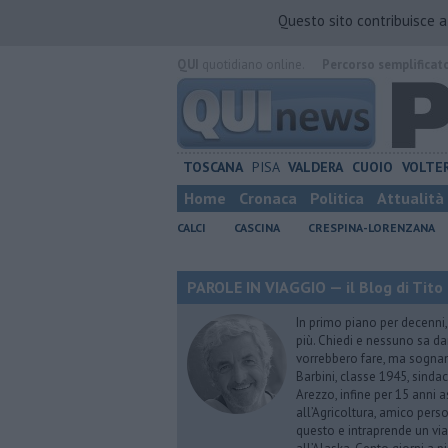
Questo sito contribuisce 
QUI
quotidiano online.
Percorso semplificat
TOSCANA
PISA
VALDERA
CUOIO
VOLTE
Home
Cronaca
Politica
Attualità
CALCI
CASCINA
CRESPINA-LORENZANA
PAROLE IN VIAGGIO — il Blog di Tito 
In primo piano per decenni, 
più. Chiedi e nessuno sa dar
vorrebbero fare, ma sognano
Barbini, classe 1945, sindac
Arezzo, infine per 15 anni 
all’Agricoltura, amico perso
questo e intraprende un via