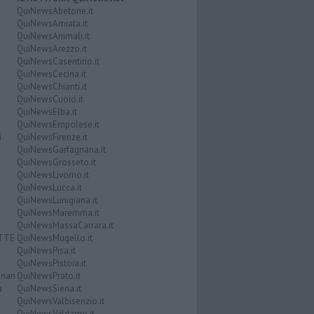
QuiNewsAbetone.it
QuiNewsAmiata.it
QuiNewsAnimali.it
QuiNewsArezzo.it
QuiNewsCasentino.it
QuiNewsCecina.it
QuiNewsChianti.it
QuiNewsCuoio.it
QuiNewsElba.it
QuiNewsEmpolese.it
i
QuiNewsFirenze.it
QuiNewsGarfagnana.it
QuiNewsGrosseto.it
QuiNewsLivorno.it
QuiNewsLucca.it
QuiNewsLunigiana.it
QuiNewsMaremma.it
QuiNewsMassaCarrara.it
ATTE
QuiNewsMugello.it
QuiNewsPisa.it
QuiNewsPistoia.it
nari
QuiNewsPrato.it
a
QuiNewsSiena.it
QuiNewsValbisenzio.it
QuiNewsValdarno.it