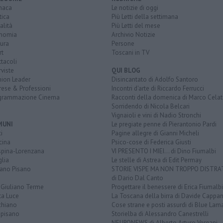
naca
Le notizie di oggi
tica
Più Letti della settimana
alità
Più Letti del mese
nomia
Archivio Notizie
ura
Persone
rt
Toscani in TV
tacoli
rviste
QUI BLOG
nion Leader
Disincantato di Adolfo Santoro
rese & Professioni
Incontri d'arte di Riccardo Ferrucci
grammazione Cinema
Racconti della domenica di Marco Celat
Sorridendo di Nicola Belcari
Vignaioli e vini di Nadio Stronchi
MUNI
Le pregiate penne di Pierantonio Pardi
i
Pagine allegre di Gianni Micheli
cina
Psico-cose di Federica Giusti
spina-Lorenzana
VI PRESENTO I MIEI... di Dino Fiumalbi
lia
Le stelle di Astrea di Edit Permay
iano Pisano
STORIE VISPE MA NON TROPPO DISTR
di Dario Dal Canto
 Giuliano Terme
Progettare il benessere di Erica Fiumalbi
ta Luce
La Toscana della birra di Davide Cappan
chiano
Cose strane e posti assurdi di Blue Lam
opisano
Storielba di Alessandro Canestrelli
NEURONEWS di Alberto Arturo Vergani