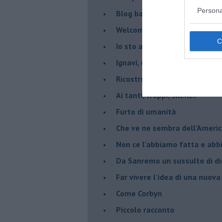
Persona
Blog barbino
Welcome to America
​Io sto ancora con gli indiani
​Ignavi, opportunisti e codardi
Ricostruire una identità distr
Ai tanti, troppi, silenzi.
​Furto di umanità
​Che ve ne sembra dell’Ameri
Non ce l'abbiamo fatta e ab
​Da Sanremo un sussulto di di
Far vivere l’idea di una nuova
Come Corbyn
Piccolo racconto