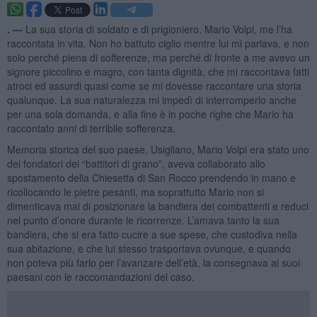
. —
La sua storia di soldato e di prigioniero, Mario Volpi, me l’ha
raccontata in vita. Non ho battuto ciglio mentre lui mi parlava, e non
solo perché piena di sofferenze, ma perché di fronte a me avevo un
signore piccolino e magro, con tanta dignità, che mi raccontava fatti
atroci ed assurdi quasi come se mi dovesse raccontare una storia
qualunque. La sua naturalezza mi impedì di interromperlo anche
per una sola domanda, e alla fine è in poche righe che Mario ha
raccontato anni di terribile sofferenza.
Memoria storica del suo paese, Usigliano, Mario Volpi era stato uno
dei fondatori dei “battitori di grano”, aveva collaborato allo
spostamento della Chiesetta di San Rocco prendendo in mano e
ricollocando le pietre pesanti, ma soprattutto Mario non si
dimenticava mai di posizionare la bandiera dei combattenti e reduci
nel punto d’onore durante le ricorrenze. L’amava tanto la sua
bandiera, che si era fatto cucire a sue spese, che custodiva nella
sua abitazione, e che lui stesso trasportava ovunque, e quando
non poteva più farlo per l’avanzare dell’età, la consegnava ai suoi
paesani con le raccomandazioni del caso.