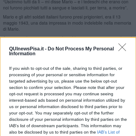
“Uscimmo tutti da lì – mi disse Mario – e i tedeschi che erano con
noi furono picchiati tutti a sangue e lasciati li, per terra, a morire”.
Mario e gli altri soldati italiani furono presi prigionieri, era il 13
maggio 1943, una data impressa in modo indelebile nella memoria
di Mario.
Ancora una lunga camminata dei soldati, verso un campo inglese di
prigionia, a Casablanca, senza mangiare e senza bere e se
QUInewsPisa.it -
Do Not Process My Personal
“qualcuno cadeva – raccontò Mario – veniva picchiato”.
Information
Arrivati a destinazione, ancora due giorni di digiuno con un solo
biscotto e senza bere, e la richiesta di lavorare al carico e allo
If you wish to opt-out of the sale, sharing to third parties, or
scarico di materiali da guerra in cambio di viveri.
processing of your personal or sensitive information for
Mario accettò, “per mangiare” mi confessò.
targeted advertising by us, please use the below opt-out
section to confirm your selection. Please note that after your
Dopo qualche giorno l’interprete disse a Mario ed agli altri che ci
opt-out request is processed you may continue seeing
poteva essere la possibilità di scappare.
interest-based ads based on personal information utilized by
Qualcuno ebbe paura e rimase al campo, e 57 soldati tra cui Mario,
us or personal information disclosed to third parties prior to
a mezzanotte precisa presero la strada del deserto.
your opt-out. You may separately opt-out of the further
Chi rifiutò fu fatto camminare con un sacco di pietre in spalla fino
disclosure of your personal information by third parties on the
allo sfinimento.
IAB’s list of downstream participants. This information may
also be disclosed by us to third parties on the
IAB’s List of
“Noi arrivammo a Casablanca talmente sfiniti – mi raccontò Mario –