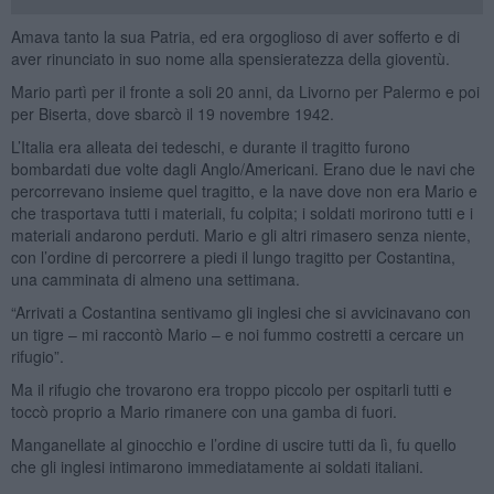
Amava tanto la sua Patria, ed era orgoglioso di aver sofferto e di
aver rinunciato in suo nome alla spensieratezza della gioventù.
Mario partì per il fronte a soli 20 anni, da Livorno per Palermo e poi
per Biserta, dove sbarcò il 19 novembre 1942.
L’Italia era alleata dei tedeschi, e durante il tragitto furono
bombardati due volte dagli Anglo/Americani. Erano due le navi che
percorrevano insieme quel tragitto, e la nave dove non era Mario e
che trasportava tutti i materiali, fu colpita; i soldati morirono tutti e i
materiali andarono perduti. Mario e gli altri rimasero senza niente,
con l’ordine di percorrere a piedi il lungo tragitto per Costantina,
una camminata di almeno una settimana.
“Arrivati a Costantina sentivamo gli inglesi che si avvicinavano con
un tigre – mi raccontò Mario – e noi fummo costretti a cercare un
rifugio”.
Ma il rifugio che trovarono era troppo piccolo per ospitarli tutti e
toccò proprio a Mario rimanere con una gamba di fuori.
Manganellate al ginocchio e l’ordine di uscire tutti da lì, fu quello
che gli inglesi intimarono immediatamente ai soldati italiani.