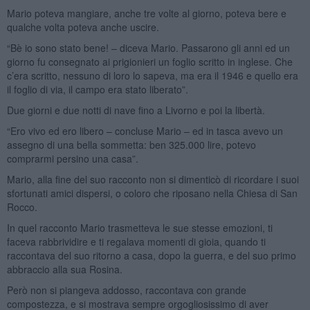
Mario poteva mangiare, anche tre volte al giorno, poteva bere e
qualche volta poteva anche uscire.
“Bè io sono stato bene! – diceva Mario. Passarono gli anni ed un
giorno fu consegnato ai prigionieri un foglio scritto in inglese. Che
c’era scritto, nessuno di loro lo sapeva, ma era il 1946 e quello era
il foglio di via, il campo era stato liberato”.
Due giorni e due notti di nave fino a Livorno e poi la libertà.
“Ero vivo ed ero libero – concluse Mario – ed in tasca avevo un
assegno di una bella sommetta: ben 325.000 lire, potevo
comprarmi persino una casa”.
Mario, alla fine del suo racconto non si dimenticò di ricordare i suoi
sfortunati amici dispersi, o coloro che riposano nella Chiesa di San
Rocco.
In quel racconto Mario trasmetteva le sue stesse emozioni, ti
faceva rabbrividire e ti regalava momenti di gioia, quando ti
raccontava del suo ritorno a casa, dopo la guerra, e del suo primo
abbraccio alla sua Rosina.
Però non si piangeva addosso, raccontava con grande
compostezza, e si mostrava sempre orgogliosissimo di aver