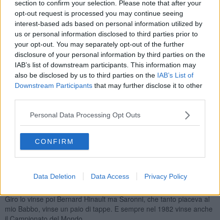
section to confirm your selection. Please note that after your
nulla, a me piace parecchio. È esclusivo, un po’ snob, forse se la
opt-out request is processed you may continue seeing
tira anche un po’.
interest-based ads based on personal information utilized by
Poco menzionato: “Mi darebbe per favore diciannove carciofi???”
us or personal information disclosed to third parties prior to
Ma chi lo dice?! Se ne chiedono venti, oppure una ventina.
your opt-out. You may separately opt-out of the further
Diciannove non se lo calcola nessuno, non ti viene nemmeno in
disclosure of your personal information by third parties on the
mente. Rimane nella sua ombra forse ricolma di risentimento per
IAB’s list of downstream participants. This information may
essere “quasi venti”.
also be disclosed by us to third parties on the
IAB’s List of
Maggio è proprio un bel mese per nascere. L’aria è profumata,
Downstream Participants
that may further disclose it to other
soprattutto per i fiori che sono nel pieno del loro amore, ma anche
third parties.
per la gente che sta più fuori e si sente felice di svestirsi un pochino
e di indossare colori allegri e vivaci. Un po’ come i fiori.
Personal Data Processing Opt Outs
Maggio è proprio un bel mese per nascere. Poi c’è anche il Giro
d’Italia che, anche se il ciclismo non piace a tutti, se passa sotto
CONFIRM
casa si scende comunque in strada a vederlo. Perché è una festa
garbata, viene lui da te, nel tuo paese. E siccome chissà quando
ripasserà se si ha la possibilità si vanno ad applaudire i ciclisti.
Data Deletion
Data Access
Privacy Policy
Il 19 maggio del 1982 si correva la sesta tappa da Caserta a
Castellammare di Stabia di 130 km, vinta da Silvano Contini. Quel
Giro lo vinse poi Bernard Hinault ma Saronni, che tanto piaceva al
mio Babbo, vinse un paio di tappe. E sempre nel 1982 vinse anche
il Campionato del Mondo.