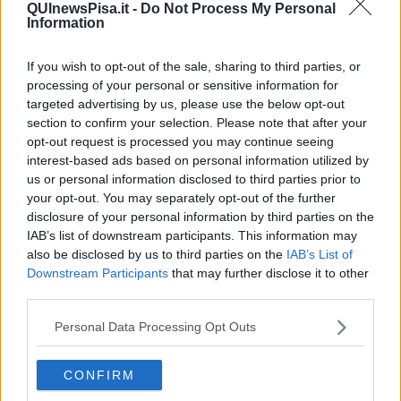
ostacoli, migliorando la propria agilità. Gli atleti di parkour, chiamati
QUInewsPisa.it -
Do Not Process My Personal
“tracciatori e tracciatrici”, si spostano generalmente in un ambiente
Information
complesso, adattando l’esercizio fisico al contesto circostante, sia
esso naturale o urbano.
If you wish to opt-out of the sale, sharing to third parties, or
processing of your personal or sensitive information for
targeted advertising by us, please use the below opt-out
section to confirm your selection. Please note that after your
È stato lo stesso consiglio dei ragazzi a individuare come “palestra”
opt-out request is processed you may continue seeing
ideale per il corso il Parco delle Fonderie, un luogo molto
interest-based ads based on personal information utilized by
frequentato da famiglie e da ragazzi, facilmente raggiungibile e
us or personal information disclosed to third parties prior to
fornito anche di attrezzature con cui allenarsi ed esercitarsi. “I
your opt-out. You may separately opt-out of the further
giovani rappresentanti - ha sottolineato
il sindaco, Massimiliano
disclosure of your personal information by third parties on the
Ghimenti
- hanno lavorato in modo democratico, coinvolgendo i
IAB’s list of downstream participants. This information may
compagni di scuola e non solo e dimostrando così di saper
also be disclosed by us to third parties on the
IAB’s List of
svolgere il proprio ruolo di rappresentanti dei giovani della nostra
Downstream Participants
that may further disclose it to other
comunità, attraverso capacità di ascolto e senso pratico.
third parties.
L’avviamento del corso è una bella notizia per tutti e in particolar
modo per i nostri ragazzi e le nostre ragazze, che vedono
Personal Data Processing Opt Outs
realizzato un loro preciso desiderio”.
Per una più agevole gestione dei partecipanti,
l’allenamento si
CONFIRM
svolgerà ogni venerdì, in due fasce orarie distinte: dalle 17
alle 18, per il gruppo della scuola primaria e secondaria di