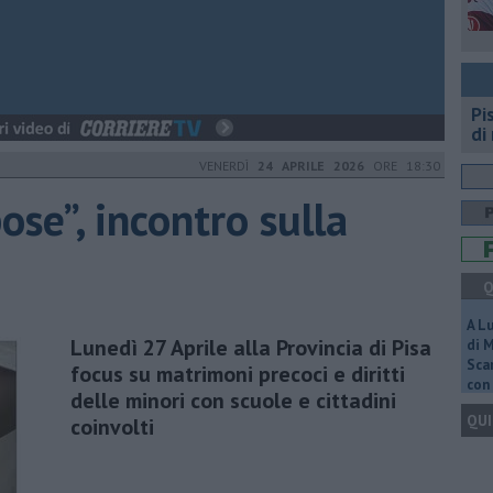
Pi
di
VENERDÌ
24 APRILE 2026
ORE 18:30
se”, incontro sulla
Q
A L
Lunedì 27 Aprile alla Provincia di Pisa
di 
Scar
focus su matrimoni precoci e diritti
con 
delle minori con scuole e cittadini
QUI
coinvolti