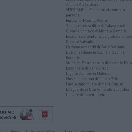
Andrea Pio Cristiani
VERSI-AMO di Chi mette al centro la
persona
Eureka! di Nausica Manzi
Tabasco senza filtro di Tabasco n.6
Ci vuole un fisico di Michele Campisi
Economia e territorio, da globale a loca
Daniele Salvadori
La dama a scacchi di Carlo Belciani
Due chiacchiere in cucina di Sabrina
Rossello
Storie dell'altro secolo di Marcella Bito
Easy ridere di Dario Greco
Legami d'amore di Malena ...
Musica e dintorni di Fausto Pirìto
Parole milonguere di Maria Caruso
Lo sguardo di Don Armando Zappolini
Leggere di Roberto Cerri
er
|
Privacy
|
Privacy Nielsen
|
Durc
|
Provider