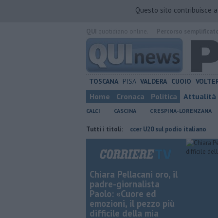
Questo sito contribuisce 
QUI
quotidiano online.
Percorso semplificat
TOSCANA
PISA
VALDERA
CUOIO
VOLTE
Home
Cronaca
Politica
Attualità
CALCI
CASCINA
CRESPINA-LORENZANA
 il nuovo corso
Il Pisa Beach Soccer U20 sul podio italiano
Tutti i titoli:
Takeda,
Chiara Pellacani oro, il
padre-giornalista
Paolo: «Cuore ed
emozioni, il pezzo più
difficile della mia