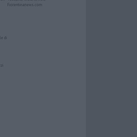
Fiorentinanews.com
le di
zzi