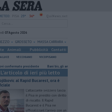
25°
36°
METEO:
PISA
QuiNews.net
rdì
07 Agosto 2026
REZZO
GROSSETO
MASSA CARRARA
ste
Animali
Pubblicità
Contatti
A LUCE
VECCHIANO
VICOPISANO
ermato presidente
Bani bis, gli ambientalisti attaccano il nuovo corso
L'articolo di ieri più letto
ojilkovic al Rapid Bucarest, ora è
iciale
L'attaccante svizzero lascia
il Pisa in prestito con diritto
di riscatto. Il Rapid
Bucarest e il Pisa ne
ufficializzanl l'arrivo con un