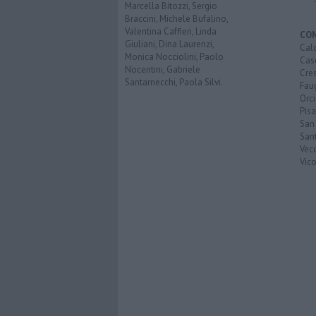
Marcella Bitozzi, Sergio
Braccini, Michele Bufalino,
Valentina Caffieri, Linda
CO
Giuliani, Dina Laurenzi,
Calc
Monica Nocciolini, Paolo
Cas
Nocentini, Gabriele
Cre
Santarnecchi, Paola Silvi.
Faug
Orc
Pisa
San
San
Vec
Vic