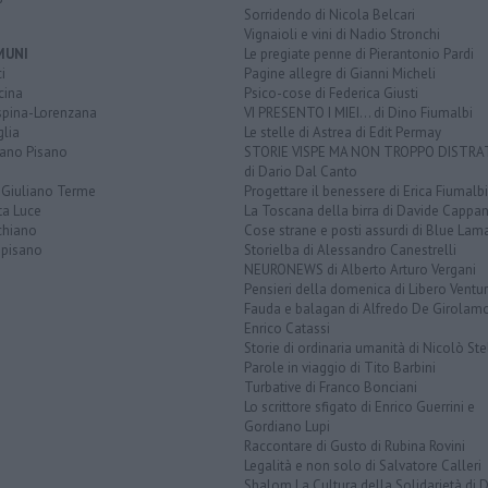
Sorridendo di Nicola Belcari
Vignaioli e vini di Nadio Stronchi
MUNI
Le pregiate penne di Pierantonio Pardi
i
Pagine allegre di Gianni Micheli
cina
Psico-cose di Federica Giusti
spina-Lorenzana
VI PRESENTO I MIEI... di Dino Fiumalbi
lia
Le stelle di Astrea di Edit Permay
iano Pisano
STORIE VISPE MA NON TROPPO DISTR
di Dario Dal Canto
 Giuliano Terme
Progettare il benessere di Erica Fiumalbi
ta Luce
La Toscana della birra di Davide Cappan
chiano
Cose strane e posti assurdi di Blue Lam
opisano
Storielba di Alessandro Canestrelli
NEURONEWS di Alberto Arturo Vergani
Pensieri della domenica di Libero Ventur
Fauda e balagan di Alfredo De Girolam
Enrico Catassi
Storie di ordinaria umanità di Nicolò Ste
Parole in viaggio di Tito Barbini
Turbative di Franco Bonciani
Lo scrittore sfigato di Enrico Guerrini e
Gordiano Lupi
Raccontare di Gusto di Rubina Rovini
Legalità e non solo di Salvatore Calleri
Shalom La Cultura della Solidarietà di 