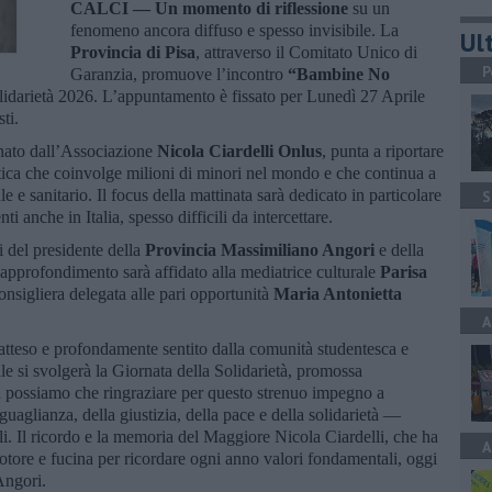
CALCI —
Un momento di riflessione
su un
fenomeno ancora diffuso e spesso invisibile. La
Ult
Provincia di Pisa
, attraverso il Comitato Unico di
P
Garanzia, promuove l’incontro
“Bambine No
lidarietà 2026. L’appuntamento è fissato per Lunedì 27 Aprile
ti.
inato dall’Associazione
Nicola Ciardelli Onlus
, punta a riportare
tica che coinvolge milioni di minori nel mondo e che continua a
 e sanitario. Il focus della mattinata sarà dedicato in particolare
S
ti anche in Italia, spesso difficili da intercettare.
li del presidente della
Provincia Massimiliano Angori
e della
’approfondimento sarà affidato alla mediatrice culturale
Parisa
onsigliera delegata alle pari opportunità
Maria Antonietta
A
teso e profondamente sentito dalla comunità studentesca e
ile si svolgerà la Giornata della Solidarietà, promossa
n possiamo che ringraziare per questo strenuo impegno a
uguaglianza, della giustizia, della pace e della solidarietà —
li. Il ricordo e la memoria del Maggiore Nicola Ciardelli, che ha
A
motore e fucina per ricordare ogni anno valori fondamentali, oggi
Angori.