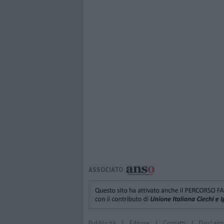
ASSOCIATO
Pubblicità
|
Editore
|
Contatti
|
Disclaim