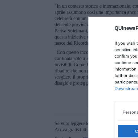
"In un contesto storico e internazionale, 
aprile assumono così una importanza ancor
celebrerà con un momento lunedi 27 aprile 
dell'ente provinciale, con un intervento d
QUInewsPi
Parisa Soleimani, Mediatrice Linguistica C
questa iniziativa e per permetterci, ogni an
nasce dal Ricordo vivo del Maggiore Ciarde
If you wish 
sensitive in
"Con questo incontro vogliamo rompere il si
confirm you
confinata solo a Paesi lontani, ma tocca da 
continue se
invisibili. Come Provincia, sentiamo il dove
information 
ribadire che non può esserci sviluppo sociale
further disc
scegliere il proprio futuro. La scuola e la re
participants
disagio e proteggere il diritto all'istruzi
Downstream 
Persona
Se vuoi leggere le notizie principali della T
Arriva gratis tutti i giorni alle 20:00 dirett