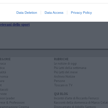
Data Deletion
Data Access
Privacy Policy
adina
eterani dello sport
EGORIE
RUBRICHE
naca
Le notizie di oggi
tica
Più Letti della settimana
alità
Più Letti del mese
nomia
Archivio Notizie
ura
Persone
rt
Toscani in TV
tacoli
rviste
QUI BLOG
nion Leader
Incontri d'arte di Riccardo Ferrucci
rese & Professioni
Racconti della domenica di Marco Celat
grammazione Cinema
Disincantato di Adolfo Santoro