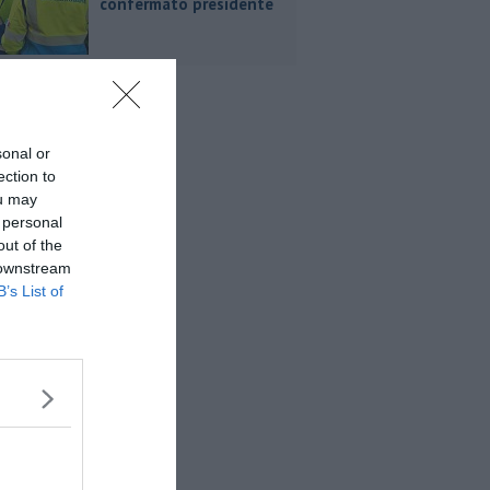
confermato presidente
sonal or
ection to
ou may
 personal
out of the
 downstream
B’s List of