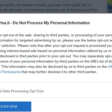
come quello che stiamo vivendo, giornate come quelle del 27
a più rilevante. Un momento prezioso che la Provincia di Pisa
dedicato alle Scuole che si svolgerà nella Sala del Comuni
al titolo "Bambine No Spose" con intervento della Dottoressa
sa.it -
Do Not Process My Personal Information
ulturale. Grazie all'Associazione "Nicola Ciardelli Onlus" per
no, di vivere insieme questa bella esperienza di condivisione che
lli" ha aggiunto.
to opt-out of the sale, sharing to third parties, or processing of your per
formation for targeted advertising by us, please use the below opt-out s
lenzio su una violazione dei diritti umani che, purtroppo, non è
r selection. Please note that after your opt-out request is processed y
vicino anche il nostro territorio attraverso dinamiche spesso
eing interest-based ads based on personal information utilized by us or
re di utilizzare la cornice della Giornata della Solidarietà per
disclosed to third parties prior to your opt-out. You may separately opt-
 senza la tutela dell'infanzia e la libertà delle bambine di
losure of your personal information by third parties on the IAB’s list of
te sociale sono le nostre prime linee di difesa per intercettare il
. This information may also be disclosed by us to third parties on the
IA
one di ogni minore" ha commentato Scognamiglio.
Participants
that may further disclose it to other third parties.
l Data Processing Opt Outs
oscana iscriviti alla
Newsletter QUInews - ToscanaMedia.
amente nella tua casella di posta.
CONFIRM