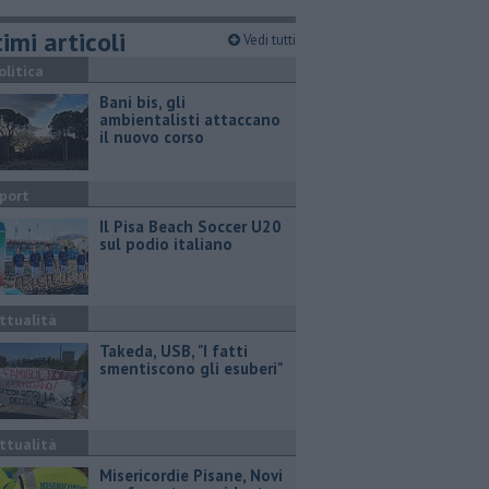
imi articoli
Vedi tutti
olitica
Bani bis, gli
ambientalisti attaccano
il nuovo corso
port
Il Pisa Beach Soccer U20
sul podio italiano
ttualità
Takeda, USB, "I fatti
smentiscono gli esuberi"
ttualità
Misericordie Pisane, Novi