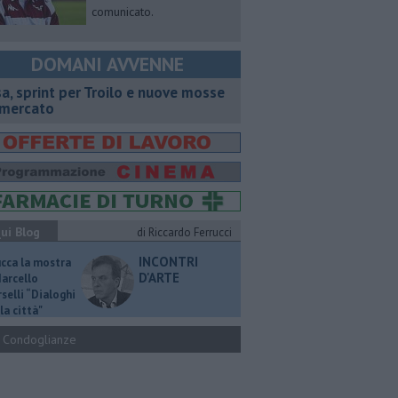
comunicato.
DOMANI AVVENNE
sa, sprint per Troilo e nuove mosse
 mercato
ui Blog
di Riccardo Ferrucci
INCONTRI
ucca la mostra
D'ARTE
Marcello
selli “Dialoghi
la città"
Condoglianze