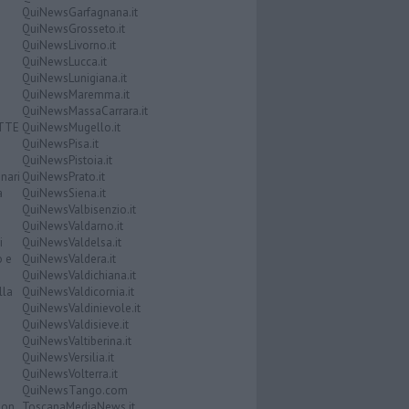
QuiNewsGarfagnana.it
QuiNewsGrosseto.it
QuiNewsLivorno.it
QuiNewsLucca.it
QuiNewsLunigiana.it
QuiNewsMaremma.it
QuiNewsMassaCarrara.it
ATTE
QuiNewsMugello.it
QuiNewsPisa.it
QuiNewsPistoia.it
nari
QuiNewsPrato.it
a
QuiNewsSiena.it
QuiNewsValbisenzio.it
QuiNewsValdarno.it
i
QuiNewsValdelsa.it
o e
QuiNewsValdera.it
QuiNewsValdichiana.it
lla
QuiNewsValdicornia.it
QuiNewsValdinievole.it
QuiNewsValdisieve.it
QuiNewsValtiberina.it
QuiNewsVersilia.it
QuiNewsVolterra.it
QuiNewsTango.com
Don
ToscanaMediaNews.it