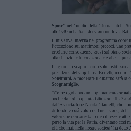
Spose”
nell’ambito della Giornata della So
alle 9,30 nella Sala dei Comuni di via Battis
L’iniziativa, inserita nel programma coord
l’attenzione sui matrimoni precoci, una pra
produrre conseguenze gravi sul piano sociale
alla situazione internazionale e ai casi presen
La giornata si aprirà con i saluti istituziona
presidente del Cug Luisa Bertelli, mentre l
Soleimani.
A moderare il dibattito sarà la c
Scognamiglio.
"Come ogni anno un appuntamento ormai at
anche da noi in quanto istituzioni: il 27 apr
dall'Associazione Nicola Ciardelli, che no
diffondere così valori dell'inclusione, dell'
valori che non smettono mai di essere attua
perso la vita per la Patria, diventano cosi 
più che mai, nella nostra società" ha detto 