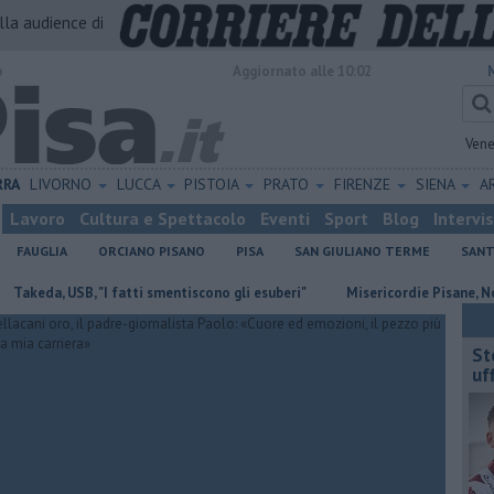
alla audience di
o
Aggiornato alle 10:02
Vene
RRA
LIVORNO
LUCCA
PISTOIA
PRATO
FIRENZE
SIENA
A
Lavoro
Cultura e Spettacolo
Eventi
Sport
Blog
Intervi
FAUGLIA
ORCIANO PISANO
PISA
SAN GIULIANO TERME
SANT
 USB, "I fatti smentiscono gli esuberi"
Misericordie Pisane, Novi conf
St
uff