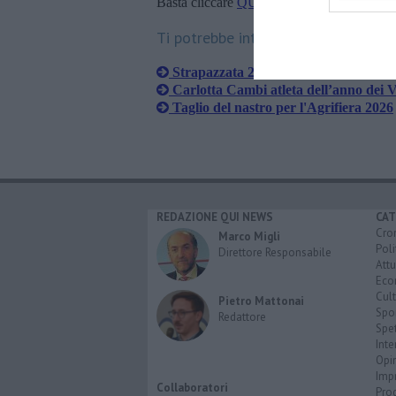
Basta cliccare
QUI
Ti potrebbe interessare anche:
Strapazzata 2026, torna la corsa citt
Carlotta Cambi atleta dell’anno dei V
Taglio del nastro per l'Agrifiera 2026
REDAZIONE QUI NEWS
CAT
Cro
Marco Migli
Poli
Direttore Responsabile
Attu
Eco
Cult
Pietro Mattonai
Spo
Redattore
Spet
Inte
Opi
Imp
Collaboratori
Pro