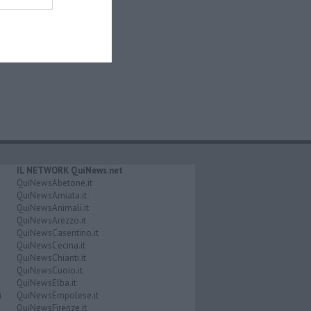
IL NETWORK QuiNews.net
QuiNewsAbetone.it
QuiNewsAmiata.it
QuiNewsAnimali.it
QuiNewsArezzo.it
QuiNewsCasentino.it
QuiNewsCecina.it
QuiNewsChianti.it
QuiNewsCuoio.it
QuiNewsElba.it
i
QuiNewsEmpolese.it
QuiNewsFirenze.it