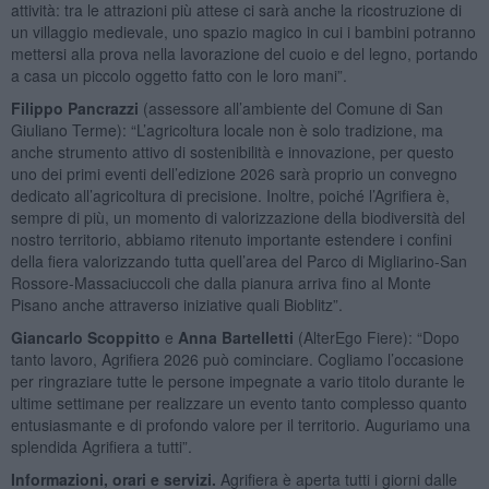
attività: tra le attrazioni più attese ci sarà anche la ricostruzione di
un villaggio medievale, uno spazio magico in cui i bambini potranno
mettersi alla prova nella lavorazione del cuoio e del legno, portando
a casa un piccolo oggetto fatto con le loro mani”.
Filippo Pancrazzi
(assessore all’ambiente del Comune di San
Giuliano Terme): “L’agricoltura locale non è solo tradizione, ma
anche strumento attivo di sostenibilità e innovazione, per questo
uno dei primi eventi dell’edizione 2026 sarà proprio un convegno
dedicato all’agricoltura di precisione. Inoltre, poiché l’Agrifiera è,
sempre di più, un momento di valorizzazione della biodiversità del
nostro territorio, abbiamo ritenuto importante estendere i confini
della fiera valorizzando tutta quell’area del Parco di Migliarino-San
Rossore-Massaciuccoli che dalla pianura arriva fino al Monte
Pisano anche attraverso iniziative quali Bioblitz”.
Giancarlo Scoppitto
e
Anna Bartelletti
(AlterEgo Fiere): “Dopo
tanto lavoro, Agrifiera 2026 può cominciare. Cogliamo l’occasione
per ringraziare tutte le persone impegnate a vario titolo durante le
ultime settimane per realizzare un evento tanto complesso quanto
entusiasmante e di profondo valore per il territorio. Auguriamo una
splendida Agrifiera a tutti”.
Informazioni, orari e servizi.
Agrifiera è aperta tutti i giorni dalle