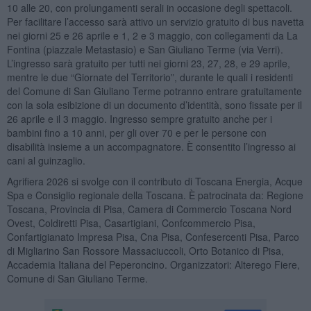
10 alle 20, con prolungamenti serali in occasione degli spettacoli.
Per facilitare l’accesso sarà attivo un servizio gratuito di bus navetta
nei giorni 25 e 26 aprile e 1, 2 e 3 maggio, con collegamenti da La
Fontina (piazzale Metastasio) e San Giuliano Terme (via Verri).
L’ingresso sarà gratuito per tutti nei giorni 23, 27, 28, e 29 aprile,
mentre le due “Giornate del Territorio”, durante le quali i residenti
del Comune di San Giuliano Terme potranno entrare gratuitamente
con la sola esibizione di un documento d’identità, sono fissate per il
26 aprile e il 3 maggio. Ingresso sempre gratuito anche per i
bambini fino a 10 anni, per gli over 70 e per le persone con
disabilità insieme a un accompagnatore. È consentito l’ingresso ai
cani al guinzaglio.
Agrifiera 2026 si svolge con il contributo di Toscana Energia, Acque
Spa e Consiglio regionale della Toscana. È patrocinata da: Regione
Toscana, Provincia di Pisa, Camera di Commercio Toscana Nord
Ovest, Coldiretti Pisa, Casartigiani, Confcommercio Pisa,
Confartigianato Impresa Pisa, Cna Pisa, Confesercenti Pisa, Parco
di Migliarino San Rossore Massaciuccoli, Orto Botanico di Pisa,
Accademia Italiana del Peperoncino. Organizzatori: Alterego Fiere,
Comune di San Giuliano Terme.