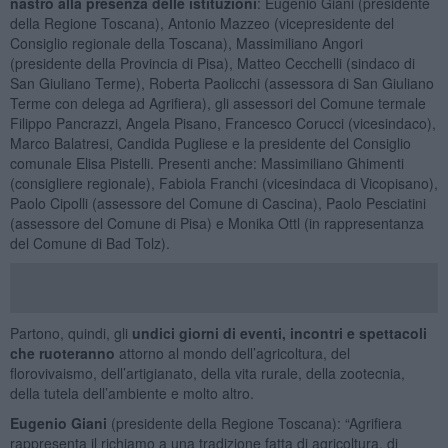
nastro alla presenza delle istituzioni
: Eugenio Giani (presidente
della Regione Toscana), Antonio Mazzeo (vicepresidente del
Consiglio regionale della Toscana), Massimiliano Angori
(presidente della Provincia di Pisa), Matteo Cecchelli (sindaco di
San Giuliano Terme), Roberta Paolicchi (assessora di San Giuliano
Terme con delega ad Agrifiera), gli assessori del Comune termale
Filippo Pancrazzi, Angela Pisano, Francesco Corucci (vicesindaco),
Marco Balatresi, Candida Pugliese e la presidente del Consiglio
comunale Elisa Pistelli. Presenti anche: Massimiliano Ghimenti
(consigliere regionale), Fabiola Franchi (vicesindaca di Vicopisano),
Paolo Cipolli (assessore del Comune di Cascina), Paolo Pesciatini
(assessore del Comune di Pisa) e Monika Ottl (in rappresentanza
del Comune di Bad Tolz).
Partono, quindi, gli
undici giorni di eventi, incontri e spettacoli
che ruoteranno
attorno al mondo dell’agricoltura, del
florovivaismo, dell’artigianato, della vita rurale, della zootecnia,
della tutela dell’ambiente e molto altro.
Eugenio Giani
(presidente della Regione Toscana): “Agrifiera
rappresenta il richiamo a una tradizione fatta di agricoltura, di