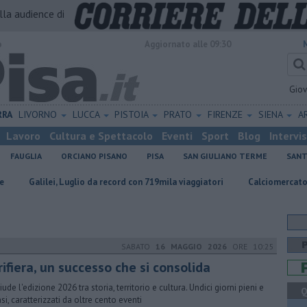
alla audience di
o
Aggiornato alle 09:30
Gio
RRA
LIVORNO
LUCCA
PISTOIA
PRATO
FIRENZE
SIENA
A
Lavoro
Cultura e Spettacolo
Eventi
Sport
Blog
Intervi
FAUGLIA
ORCIANO PISANO
PISA
SAN GIULIANO TERME
SANT
, Luglio da record con 719mila viaggiatori
Calciomercato Pisa, porte sco
SABATO
16 MAGGIO 2026
ORE 10:25
ifiera, un successo che si consolida
iude l'edizione 2026 tra storia, territorio e cultura. Undici giorni pieni e
Q
si, caratterizzati da oltre cento eventi