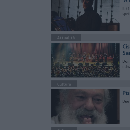
"A 
Il 2
spet
Attualità
Ci
Sa
Dome
rich
Cultura
​Pi
Due e