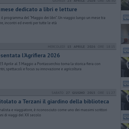
GIOVEDÌ
23 APRILE 2026
ORE 06:30
mese dedicato a libri e letture
o il programma del “Maggio dei libri”. Un viaggio lungo un mese tra
re, incontri ed eventi per tutte le età
MERCOLEDÌ
15 APRILE 2026
ORE 18:15
sentata l'Agrifiera 2026
23 Aprile al 3 Maggio a Pontasserchio torna la storica fiera con
ntri, spettacoli e focus su innovazione e agricoltura
SABATO
27 GIUGNO 2015
ORE 11:27
itolato a Terzani il giardino della biblioteca
nalista e viaggiatore, è riconosciuto come uno dei massimi scrittori
iani di viaggi del XX secolo