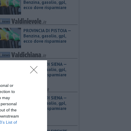
Benzina, gasolio, gpl,
ecco dove risparmiare
PROVINCIA DI PISTOIA — ​
Benzina, gasolio, gpl,
ecco dove risparmiare
PROVINCIA DI SIENA — ​
Benzina, gasolio, gpl,
ecco dove risparmiare
sonal or
ection to
PROVINCIA DI SIENA — ​
ou may
Benzina, gasolio, gpl,
 personal
ecco dove risparmiare
out of the
 downstream
B’s List of