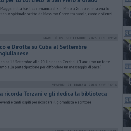
tu per tu col cielo" a San Piero a Grado
3 Maggio nella basilica romanica di San Piero a Grado va in scena lo
tacolo spirituale scritto da Massimo Corevi tra parole, canto e silenzi
MARTEDÌ
09 SETTEMBRE 2025
ORE 09:30
sco e Dirotta su Cuba al Settembre
ngiulianese
nica 14 Settembre alle 20. Il sindaco Cecchelli, "Lanciamo un forte
iamo alla partecipazione per diffondere un messaggio di pace".
VENERDÌ
21 MARZO 2014
ORE 10:10
sa ricorda Terzani e gli dedica la biblioteca
venti e tanti ospiti per ricordare il giornalista e scrittore