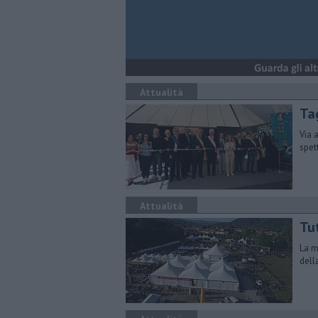
Attualità
Tag
Via a
spet
Attualità
Tut
La m
dell