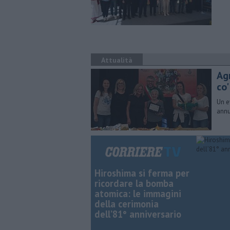
Attualità
Agr
co'
Un e
annu
Hiroshima si ferma per
ricordare la bomba
atomica: le immagini
della cerimonia
dell’81° anniversario