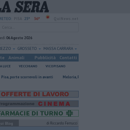
25°
36°
METEO:
PISA
QuiNews.net
vedì
06 Agosto 2026
REZZO
GROSSETO
MASSA CARRARA
ste
Animali
Pubblicità
Contatti
A LUCE
VECCHIANO
VICOPISANO
rrevoli in avanti
Meloria, Pisa rinnova l'amicizia con Genova
San C
ui Blog
di Riccardo Ferrucci