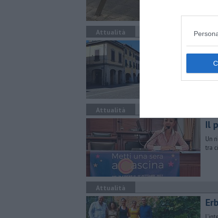
Attualità
Persona
Il 
L'amm
rige
Attualità
Il
Un r
tra 
Attualità
Erb
L'in