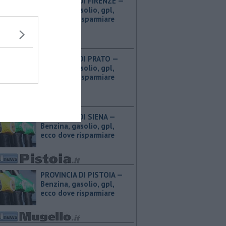
PROVINCIA DI FIRENZE — ​
Benzina, gasolio, gpl,
ecco dove risparmiare
PROVINCIA DI PRATO — ​
Benzina, gasolio, gpl,
ecco dove risparmiare
PROVINCIA DI SIENA — ​
Benzina, gasolio, gpl,
ecco dove risparmiare
PROVINCIA DI PISTOIA — ​
Benzina, gasolio, gpl,
ecco dove risparmiare