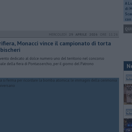
A L
di 
Scar
con 
QUI
MERCOLEDÌ
29 APRILE 2026
ORE 11:26
ifiera, Monacci vince il campionato di torta
 bischeri
vento dedicato al dolce numero uno del territorio nel concorso
ale della fiera di Pontasserchio, per il giorno del Patrono
N