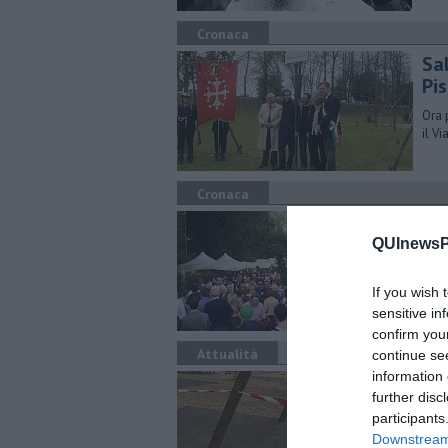
Cronaca
Sal
Pi
Ora 
il V
Cronaca
Un
QUInewsPi
Gioc
If you wish 
sensitive in
confirm you
Attualità
continue se
information 
Pa
further disc
Firm
participants
aree
Downstream 