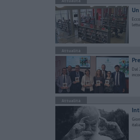
Attualità
Un 
​Ecc
lettu
Attualità
Pre
Dal 
inco
Attualità
Int
Gior
ital