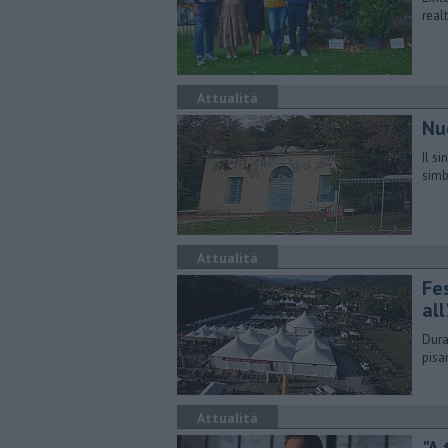
real
Attualità
Nu
Il s
simb
Attualità
Fe
all
Dura
pisa
Attualità