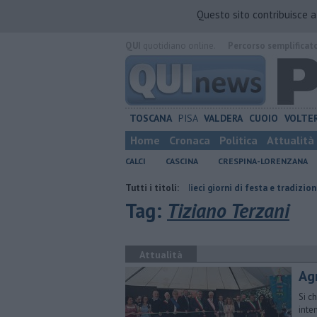
Questo sito contribuisce 
QUI
quotidiano online.
Percorso semplificat
TOSCANA
PISA
VALDERA
CUOIO
VOLTE
Home
Cronaca
Politica
Attualità
CALCI
CASCINA
CRESPINA-LORENZANA
con Genova
San Casciano, dieci giorni di festa e tradizione
Tutti i titoli:
Galilei
Tag:
Tiziano Terzani
Attualità
Agr
Si ch
inten