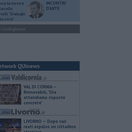
INCONTRI
ucca la mostra
D'ARTE
Marcello
selli “Dialoghi
la città"
Condoglianze
etwork QUInews
VAL DI CORNIA —
Rinnovabili, "Ora
attendiamo risposte
concrete"
LIVORNO — Dopo vari
reati espulso un cittadino
straniero