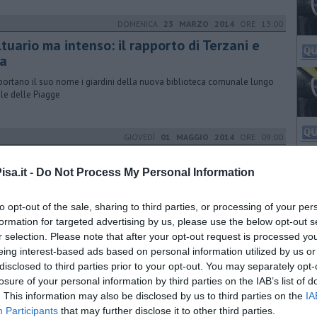
DOMENICA
23 MARZO 2014
ORE 13:00
tuario ma intenso: il rapporto di Terzani e
sa
portano il suo nome i giardini della nuova biblioteca comunale lungo
iale delle Piagge
GIOVEDÌ
01 MAGGIO 2014
ORE 09:00
a giornata al Parco dedicata agli anziani
sa.it -
Do Not Process My Personal Information
hi, animazione, pranzo e un dibattito con il sindaco nel programma
to opt-out of the sale, sharing to third parties, or processing of your per
formation for targeted advertising by us, please use the below opt-out s
r selection. Please note that after your opt-out request is processed y
VENERDÌ
02 APRILE 2021
ORE 12:00
eing interest-based ads based on personal information utilized by us or
disclosed to third parties prior to your opt-out. You may separately opt-
rchi e giochi vietati per Pasqua e Pasquetta
losure of your personal information by third parties on the IAB’s list of
ata l'ordinanza sindacale che vieta l'accesso ai parchi pubblici e alle
. This information may also be disclosed by us to third parties on the
IA
 gioco del territorio sangiulianese nei due giorni di festa
Participants
that may further disclose it to other third parties.