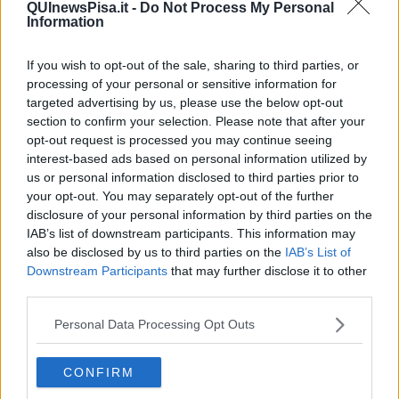
QUInewsPisa.it -
Do Not Process My Personal
Favilli
e la referente territoriale
Elisabetta Pasquinucci
, mentre il
Information
Centro Commerciale Naturale di Calci era rappresentato dalla
vicepresidente
Claudia Cucurachi
e da Alessandra Lovisi.
If you wish to opt-out of the sale, sharing to third parties, or
processing of your personal or sensitive information for
targeted advertising by us, please use the below opt-out
section to confirm your selection. Please note that after your
“Con l'inizio del nuovo anno l'incontro è stato importante per
opt-out request is processed you may continue seeing
confermare il sostegno dell'amministrazione alle attività di vicinato,
interest-based ads based on personal information utilized by
negozi e pubblici esercizi che costituiscono un elemento
us or personal information disclosed to third parties prior to
fondamentale per la vivibilità e l'attrattività del territorio e per il
your opt-out. You may separately opt-out of the further
tessuto commerciale del centro storico e dell'intero territorio
comunale”, ha detto Luca Favilli. Il coordinatore sindacale ha
disclosure of your personal information by third parties on the
ricordato come il 2025 abbia rappresentato un anno di rilancio per il
IAB’s list of downstream participants. This information may
Centro Commerciale Naturale di Calci, grazie a un nuovo consiglio
also be disclosed by us to third parties on the
IAB’s List of
direttivo e a energie rinnovate che hanno permesso di organizzare
Downstream Participants
that may further disclose it to other
iniziative molto partecipate. “Questo è stato possibile grazie allo
third parties.
straordinario impegno dei commercianti, che meritano un plauso
per i risultati ottenuti in quello che è stato un vero e proprio anno
Personal Data Processing Opt Outs
zero. Se vogliamo continuare anche nel 2026 a far crescere le
attività e il territorio è fondamentale poter contare ancora sul pieno
CONFIRM
sostegno dell'amministrazione comunale, finora mai venuto meno”,
ha aggiunto.