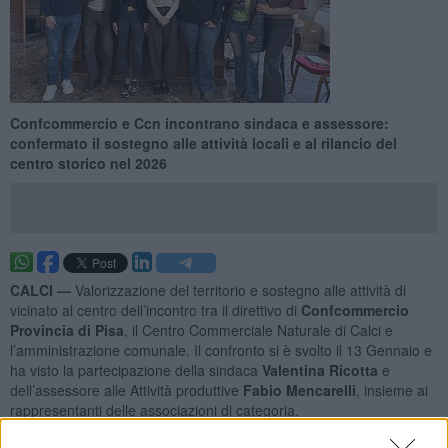
Confcommercio e Ccn incontrano sindaca e assessore:
confermato il sostegno alle attività locali e al rilancio del
centro storico nel 2026
CALCI —
Valorizzazione del territorio e sostegno alle attività di
vicinato al centro dell’incontro tra il direttivo di
Confcommercio
Provincia di Pisa
, il Centro Commerciale Naturale di Calci e
l’amministrazione comunale. Il confronto si è svolto il 13 Gennaio e
ha visto la partecipazione della sindaca
Valentina Ricotta
e
dell’assessore alle Attività produttive
Fabio Mencarelli
, insieme ai
rappresentanti delle associazioni di categoria.
Per Confcommercio erano presenti il coordinatore sindacale
Luca