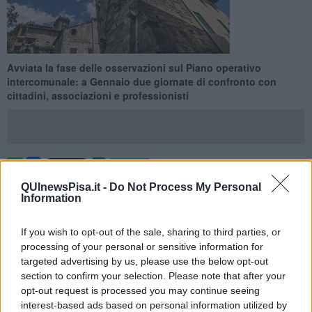
Avviata la fase delle osservazioni sul Piano operativo
intercomunale: a Gennaio due giornate di confronto con
cittadini, associazioni e professionisti
PISA —
Nel mese di
Gennaio
entra nel vivo la fase di
QUInewsPisa.it -
Do Not Process My Personal
partecipazione del
Piano operativo intercomunale di Calci e
Information
Vicopisano
. I due Comuni hanno fissato una serie di incontri
pubblici per illustrare i contenuti dello strumento urbanistico,
If you wish to opt-out of the sale, sharing to third parties, or
recentemente adottato e ora aperto alle osservazioni fino all’8
processing of your personal or sensitive information for
Febbraio 2026.
targeted advertising by us, please use the below opt-out
Il percorso prevede due appuntamenti distinti sui territori comunali,
section to confirm your selection. Please note that after your
alla presenza dei progettisti incaricati. Il primo si è svolto Lunedì 12
opt-out request is processed you may continue seeing
Gennaio a Vicopisano, nella Sala del Consiglio comunale di via del
interest-based ads based on personal information utilized by