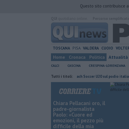
Questo sito contribuisce 
QUI
quotidiano online.
Percorso semplificat
TOSCANA
PISA
VALDERA
CUOIO
VOLTE
Home
Cronaca
Politica
Attualità
CALCI
CASCINA
CRESPINA-LORENZANA
ttaccano il nuovo corso
Il Pisa Beach Soccer U20 sul podio italiano
Tutti i titoli:
Chiara Pellacani oro, il
padre-giornalista
Paolo: «Cuore ed
emozioni, il pezzo più
difficile della mia