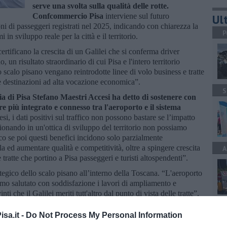
serve una svolta sulla qualità delle rotte.
Confcommercio Pisa
interviene sul futuro
Ult
oni di passeggeri registrati nel 2025, indicando con chiarezza la
P
in sviluppo reale per la città e il territorio.
ertificano la crescita di un Galilei che si conferma driver
 un risultato straordinario di cui Pisa e l'intero territorio
 scalo pisano vengano reintrodotte linee di volo business e tratte
e destinazioni ad alta vocazione economica”.
S
a di Pisa Stefano Maestri Accesi ha detto di sostenere con
e più integrato e connesso tra l'aeroporto e il sistema
, i dati positivi sul traffico non possono bastare se l’impatto
ionando in un'ottica di sviluppo del territorio non possiamo
fico se poi questi benefici incidono solo parzialmente
ella ed aumentare qualità e competitività, oltre a spingere crescita
A
tratte che portino a Pisa passeggeri e turisti altospendenti”.
tegico dello scalo pisano all’interno della Toscana. “L'aeroporto
amo salutato con soddisfazione i lavori di ampliamento e
 che il Galilei meriti tutt'altro dal punto di vista delle tratte”.
sabile immaginare uno sviluppo di Pisa basato sulle compagnie
A
o vengono concentrate su Firenze. Non è questione di
sa.it -
Do Not Process My Personal Information
regione che viaggia alla stessa velocità”.