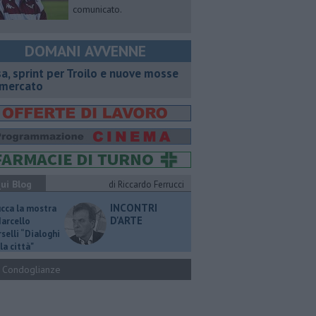
comunicato.
DOMANI AVVENNE
sa, sprint per Troilo e nuove mosse
 mercato
ui Blog
di Riccardo Ferrucci
INCONTRI
ucca la mostra
D'ARTE
Marcello
selli “Dialoghi
la città"
Condoglianze