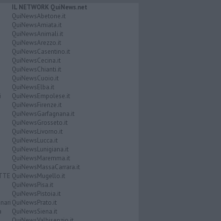
IL NETWORK QuiNews.net
QuiNewsAbetone.it
QuiNewsAmiata.it
QuiNewsAnimali.it
QuiNewsArezzo.it
QuiNewsCasentino.it
QuiNewsCecina.it
QuiNewsChianti.it
QuiNewsCuoio.it
QuiNewsElba.it
i
QuiNewsEmpolese.it
QuiNewsFirenze.it
QuiNewsGarfagnana.it
QuiNewsGrosseto.it
QuiNewsLivorno.it
QuiNewsLucca.it
QuiNewsLunigiana.it
QuiNewsMaremma.it
QuiNewsMassaCarrara.it
ATTE
QuiNewsMugello.it
QuiNewsPisa.it
QuiNewsPistoia.it
nari
QuiNewsPrato.it
a
QuiNewsSiena.it
QuiNewsValbisenzio.it