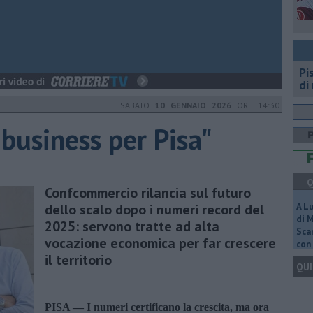
Pi
di
SABATO
10 GENNAIO 2026
ORE 14:30
i business per Pisa"
Q
Confcommercio rilancia sul futuro
dello scalo dopo i numeri record del
A L
di 
2025: servono tratte ad alta
Scar
vocazione economica per far crescere
con 
il territorio
QUI
PISA —
I numeri certificano la crescita, ma ora