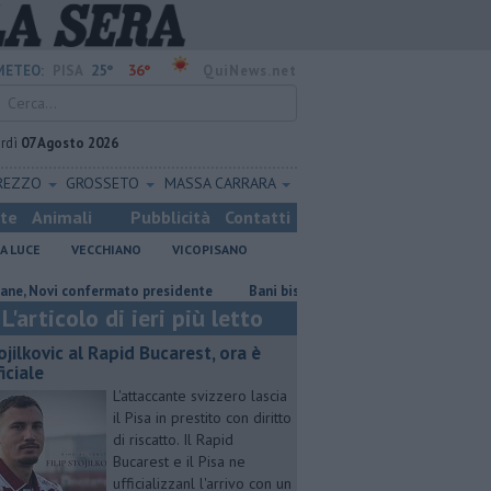
25°
36°
METEO:
PISA
QuiNews.net
rdì
07 Agosto 2026
REZZO
GROSSETO
MASSA CARRARA
ste
Animali
Pubblicità
Contatti
A LUCE
VECCHIANO
VICOPISANO
vi confermato presidente
Bani bis, gli ambientalisti attaccano il nuovo 
L'articolo di ieri più letto
ojilkovic al Rapid Bucarest, ora è
iciale
L'attaccante svizzero lascia
il Pisa in prestito con diritto
di riscatto. Il Rapid
Bucarest e il Pisa ne
ufficializzanl l'arrivo con un