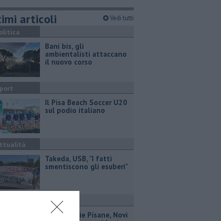
imi articoli
Vedi tutti
olitica
Bani bis, gli
ambientalisti attaccano
il nuovo corso
port
Il Pisa Beach Soccer U20
sul podio italiano
ttualità
Takeda, USB, "I fatti
smentiscono gli esuberi"
ttualità
Misericordie Pisane, Novi