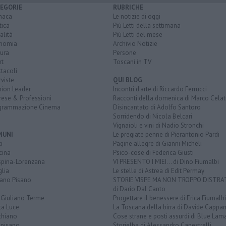
EGORIE
RUBRICHE
naca
Le notizie di oggi
tica
Più Letti della settimana
alità
Più Letti del mese
nomia
Archivio Notizie
ura
Persone
rt
Toscani in TV
tacoli
rviste
QUI BLOG
nion Leader
Incontri d'arte di Riccardo Ferrucci
rese & Professioni
Racconti della domenica di Marco Celat
grammazione Cinema
Disincantato di Adolfo Santoro
Sorridendo di Nicola Belcari
Vignaioli e vini di Nadio Stronchi
MUNI
Le pregiate penne di Pierantonio Pardi
i
Pagine allegre di Gianni Micheli
cina
Psico-cose di Federica Giusti
spina-Lorenzana
VI PRESENTO I MIEI... di Dino Fiumalbi
lia
Le stelle di Astrea di Edit Permay
iano Pisano
STORIE VISPE MA NON TROPPO DISTR
di Dario Dal Canto
 Giuliano Terme
Progettare il benessere di Erica Fiumalbi
ta Luce
La Toscana della birra di Davide Cappan
chiano
Cose strane e posti assurdi di Blue Lam
opisano
Storielba di Alessandro Canestrelli