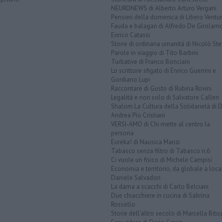
NEURONEWS di Alberto Arturo Vergani
Pensieri della domenica di Libero Ventur
Fauda e balagan di Alfredo De Girolam
Enrico Catassi
Storie di ordinaria umanità di Nicolò Ste
Parole in viaggio di Tito Barbini
Turbative di Franco Bonciani
Lo scrittore sfigato di Enrico Guerrini e
Gordiano Lupi
Raccontare di Gusto di Rubina Rovini
Legalità e non solo di Salvatore Calleri
Shalom La Cultura della Solidarietà di 
Andrea Pio Cristiani
VERSI-AMO di Chi mette al centro la
persona
Eureka! di Nausica Manzi
Tabasco senza filtro di Tabasco n.6
Ci vuole un fisico di Michele Campisi
Economia e territorio, da globale a loca
Daniele Salvadori
La dama a scacchi di Carlo Belciani
Due chiacchiere in cucina di Sabrina
Rossello
Storie dell'altro secolo di Marcella Bito