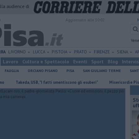
alla audience di
o
Aggiornato alle 10:02
Vene
RRA
LIVORNO
LUCCA
PISTOIA
PRATO
FIRENZE
SIENA
A
Lavoro
Cultura e Spettacolo
Eventi
Sport
Blog
Intervi
FAUGLIA
ORCIANO PISANO
PISA
SAN GIULIANO TERME
SANT
Takeda, USB, "I fatti smentiscono gli esuberi"
Misericordie Pisane, No
St
uff