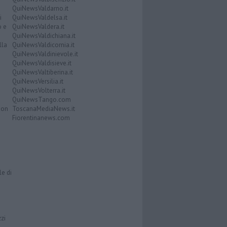
QuiNewsValdarno.it
i
QuiNewsValdelsa.it
o e
QuiNewsValdera.it
QuiNewsValdichiana.it
lla
QuiNewsValdicornia.it
QuiNewsValdinievole.it
QuiNewsValdisieve.it
QuiNewsValtiberina.it
QuiNewsVersilia.it
QuiNewsVolterra.it
QuiNewsTango.com
Don
ToscanaMediaNews.it
Fiorentinanews.com
le di
zzi