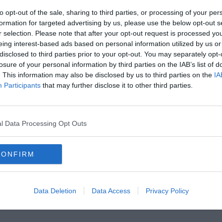
to opt-out of the sale, sharing to third parties, or processing of your per
formation for targeted advertising by us, please use the below opt-out s
r selection. Please note that after your opt-out request is processed y
eing interest-based ads based on personal information utilized by us or
disclosed to third parties prior to your opt-out. You may separately opt-
oscana iscriviti alla
Newsletter QUInews - ToscanaMedia.
losure of your personal information by third parties on the IAB’s list of
amente nella tua casella di posta.
. This information may also be disclosed by us to third parties on the
IA
Participants
that may further disclose it to other third parties.
l Data Processing Opt Outs
à
mmercio
CONFIRM
provincia di pisa
firenze
Data Deletion
Data Access
Privacy Policy