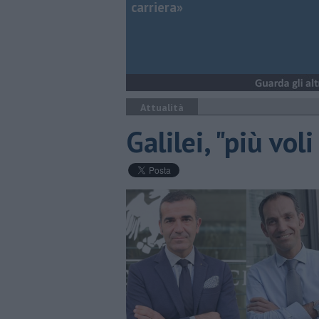
carriera»
Attualità
Galilei, "più vol