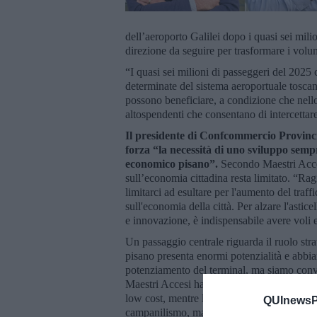
dell’aeroporto Galilei dopo i quasi sei mili
direzione da seguire per trasformare i volumi 
“I quasi sei milioni di passeggeri del 2025 c
determinate del sistema aeroportuale toscano,
possono beneficiare, a condizione che nello
altospendenti che consentano di intercettar
Il presidente di Confcommercio Provinci
forza “la necessità di uno sviluppo sempr
economico pisano”.
Secondo Maestri Accesi
sull’economia cittadina resta limitato. “Rag
limitarci ad esultare per l'aumento del traf
sull'economia della città. Per alzare l'astic
e innovazione, è indispensabile avere voli e 
Un passaggio centrale riguarda il ruolo stra
pisano presenta enormi potenzialità e abbi
potenziamento del terminal, ma siamo convinti
Maestri Accesi ha aggiunto che “non è pen
low cost, mentre le principali linee di vol
QUInewsPi
campanilismo, ma la necessità di avere una 