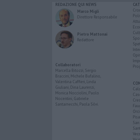
REDAZIONE QUI NEWS
CAT
Cro
Marco Migli
Poli
Direttore Responsabile
Attu
Eco
Cult
Pietro Mattonai
Spo
Redattore
Spet
Inte
Opi
Imp
Collaboratori
Pro
Marcella Bitozzi, Sergio
Braccini, Michele Bufalino,
Valentina Caffieri, Linda
CO
Giuliani, Dina Laurenzi,
Calc
Monica Nocciolini, Paolo
Cas
Nocentini, Gabriele
Cre
Santarnecchi, Paola Silvi.
Faug
Orc
Pisa
San
San
Vec
Vic