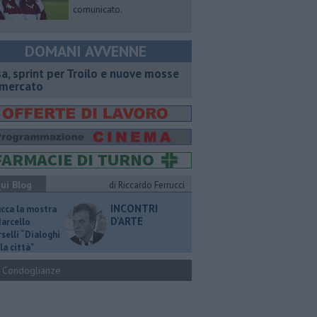
comunicato.
DOMANI AVVENNE
sa, sprint per Troilo e nuove mosse
 mercato
ui Blog
di Riccardo Ferrucci
INCONTRI
ucca la mostra
D'ARTE
Marcello
selli “Dialoghi
la città"
Condoglianze