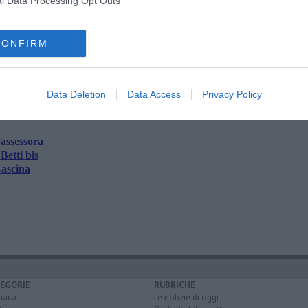
l Data Processing Opt Outs
CONFIRM
oscana iscriviti alla
Newsletter QUInews - ToscanaMedia.
amente nella tua casella di posta.
Data Deletion
Data Access
Privacy Policy
'assessora
Betti bis
Cascina
EGORIE
RUBRICHE
naca
Le notizie di oggi