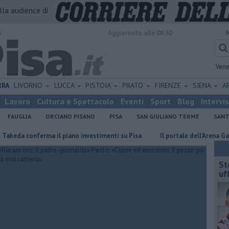
alla audience di
o
Aggiornato alle 08:30
Vene
RRA
LIVORNO
LUCCA
PISTOIA
PRATO
FIRENZE
SIENA
A
Lavoro
Cultura e Spettacolo
Eventi
Sport
Blog
Intervi
FAUGLIA
ORCIANO PISANO
PISA
SAN GIULIANO TERME
SANT
onferma il piano investimenti su Pisa
Il portale dell'Arena Garibaldi 
St
uff