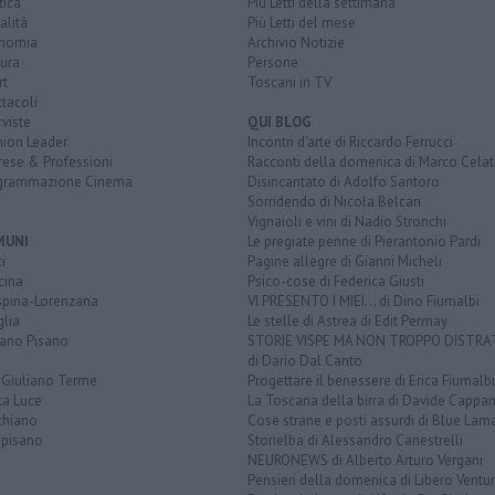
tica
Più Letti della settimana
alità
Più Letti del mese
nomia
Archivio Notizie
ura
Persone
rt
Toscani in TV
tacoli
rviste
QUI BLOG
nion Leader
Incontri d'arte di Riccardo Ferrucci
rese & Professioni
Racconti della domenica di Marco Celat
grammazione Cinema
Disincantato di Adolfo Santoro
Sorridendo di Nicola Belcari
Vignaioli e vini di Nadio Stronchi
MUNI
Le pregiate penne di Pierantonio Pardi
i
Pagine allegre di Gianni Micheli
cina
Psico-cose di Federica Giusti
spina-Lorenzana
VI PRESENTO I MIEI... di Dino Fiumalbi
lia
Le stelle di Astrea di Edit Permay
iano Pisano
STORIE VISPE MA NON TROPPO DISTR
di Dario Dal Canto
 Giuliano Terme
Progettare il benessere di Erica Fiumalbi
ta Luce
La Toscana della birra di Davide Cappan
chiano
Cose strane e posti assurdi di Blue Lam
opisano
Storielba di Alessandro Canestrelli
NEURONEWS di Alberto Arturo Vergani
Pensieri della domenica di Libero Ventur