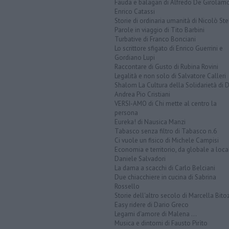
Fauda e balagan di Alfredo De Girolam
Enrico Catassi
Storie di ordinaria umanità di Nicolò Ste
Parole in viaggio di Tito Barbini
Turbative di Franco Bonciani
Lo scrittore sfigato di Enrico Guerrini e
Gordiano Lupi
Raccontare di Gusto di Rubina Rovini
Legalità e non solo di Salvatore Calleri
Shalom La Cultura della Solidarietà di 
Andrea Pio Cristiani
VERSI-AMO di Chi mette al centro la
persona
Eureka! di Nausica Manzi
Tabasco senza filtro di Tabasco n.6
Ci vuole un fisico di Michele Campisi
Economia e territorio, da globale a loca
Daniele Salvadori
La dama a scacchi di Carlo Belciani
Due chiacchiere in cucina di Sabrina
Rossello
Storie dell'altro secolo di Marcella Bito
Easy ridere di Dario Greco
Legami d'amore di Malena ...
Musica e dintorni di Fausto Pirìto