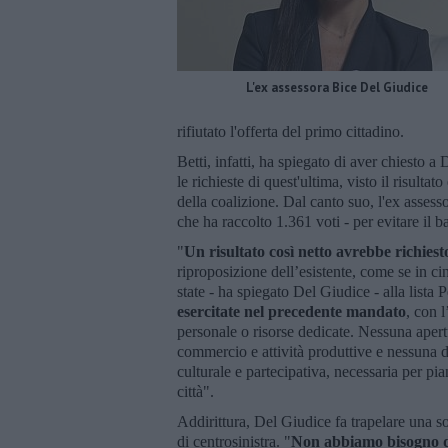
L'ex assessora Bice Del Giudice
rifiutato l'offerta del primo cittadino.
Betti, infatti, ha spiegato di aver chiesto 
le richieste di quest'ultima, visto il risultat
della coalizione. Dal canto suo, l'ex assess
che ha raccolto 1.361 voti - per evitare il b
"
Un risultato così netto avrebbe richies
riproposizione dell’esistente, come se in ci
state - ha spiegato Del Giudice - alla lista P
esercitate nel precedente mandato
, con l
personale o risorse dedicate. Nessuna apert
commercio e attività produttive e nessuna di
culturale e partecipativa, necessaria per pia
città".
Addirittura, Del Giudice fa trapelare una s
di centrosinistra. "
Non abbiamo bisogno di 