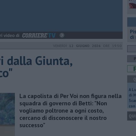
Pi
di
VENERDÌ
12 GIUGNO 2026
ORE 19:50
i dalla Giunta,
co"
Q
A L
La capolista di Per Voi non figura nella
di 
Scar
squadra di governo di Betti: "Non
con 
vogliamo poltrone a ogni costo,
QUI
cercano di disconoscere il nostro
successo"