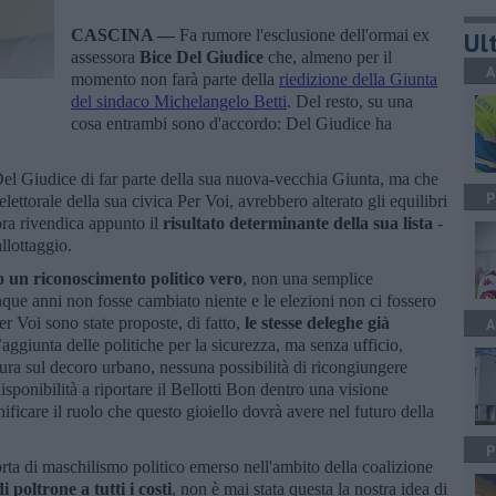
CASCINA —
Fa rumore l'esclusione dell'ormai ex
Ult
assessora
Bice Del Giudice
che, almeno per il
A
momento non farà parte della
riedizione della Giunta
del sindaco Michelangelo Betti
. Del resto, su una
cosa entrambi sono d'accordo: Del Giudice ha
a Del Giudice di far parte della sua nuova-vecchia Giunta, ma che
P
o elettorale della sua civica Per Voi, avrebbero alterato gli equilibri
ora rivendica appunto il
risultato determinante della sua lista
-
allottaggio.
to un riconoscimento politico vero
, non una semplice
nque anni non fosse cambiato niente e le elezioni non ci fossero
er Voi sono state proposte, di fatto,
le stesse deleghe già
A
’aggiunta delle politiche per la sicurezza, ma senza ufficio,
ura sul decoro urbano, nessuna possibilità di ricongiungere
sponibilità a riportare il Bellotti Bon dentro una visione
nificare il ruolo che questo gioiello dovrà avere nel futuro della
P
orta di maschilismo politico emerso nell'ambito della coalizione
poltrone a tutti i costi
, non è mai stata questa la nostra idea di