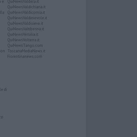
o e
QuiNewsValdera.it
QuiNewsValdichiana.it
lla
QuiNewsValdicornia.it
QuiNewsValdinievole.it
QuiNewsValdisieve.it
QuiNewsValtiberina.it
QuiNewsVersilia.it
QuiNewsVolterra.it
QuiNewsTango.com
Don
ToscanaMediaNews.it
Fiorentinanews.com
le di
zzi