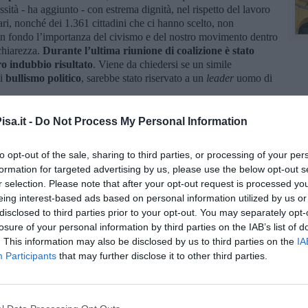
ssità - ha aggiunto - con estrema dignità, nel rispetto del lavoro
tari, nonché dei 1.361 cittadini che ci hanno scelto, non
 in fondo l’importanza del civismo e del nostro movimento dentro
 chiarezza.
Durante l’ultima riunione di coalizione è stato
tro indubbio risultato
. Viene da chiedersi se un simile
di
bullismo politico
, sarebbe stato riservato a un
leader
uomo di
 racconta un desiderio di cambiamento, almeno di ruolo e di
sa.it -
Do Not Process My Personal Information
di coalizione nato nel 2020 e
le preferenze personali sono lì a
anno votato Per Voi dentro un progetto politico preciso e quel
costo e non in nome di scelte di posizione. Il lavoro della lista
to opt-out of the sale, sharing to third parties, or processing of your per
one, in Consiglio comunale e nelle commissioni".
formation for targeted advertising by us, please use the below opt-out s
r selection. Please note that after your opt-out request is processed y
 collocamento di Per Voi in Consiglio comunale. "Siamo sempre
eing interest-based ads based on personal information utilized by us or
fedeli e grati di qualunque cosa ci venga proposta
- ha
disclosed to third parties prior to your opt-out. You may separately opt-
amente aperti a un confronto a cui il sindaco sembra non volersi
losure of your personal information by third parties on the IAB’s list of
o nello stile con cui ci si confronta. La nostra priorità è
. This information may also be disclosed by us to third parties on the
IA
vorare, con libertà e serietà, per Cascina e solo per Cascina.
Participants
that may further disclose it to other third parties.
oggi di farlo in Giunta
, ma continueremo a farlo insieme alle