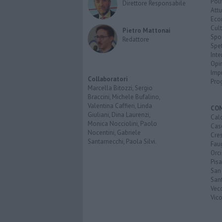
Poli
Direttore Responsabile
Attu
Eco
Cult
Pietro Mattonai
Spo
Redattore
Spet
Inte
Opi
Imp
Collaboratori
Pro
Marcella Bitozzi, Sergio
Braccini, Michele Bufalino,
Valentina Caffieri, Linda
CO
Giuliani, Dina Laurenzi,
Calc
Monica Nocciolini, Paolo
Cas
Nocentini, Gabriele
Cre
Santarnecchi, Paola Silvi.
Faug
Orc
Pisa
San
San
Vec
Vic