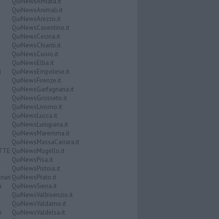
QuiNewsAmiata.it
QuiNewsAnimali.it
QuiNewsArezzo.it
QuiNewsCasentino.it
QuiNewsCecina.it
QuiNewsChianti.it
QuiNewsCuoio.it
QuiNewsElba.it
i
QuiNewsEmpolese.it
QuiNewsFirenze.it
QuiNewsGarfagnana.it
QuiNewsGrosseto.it
QuiNewsLivorno.it
QuiNewsLucca.it
QuiNewsLunigiana.it
QuiNewsMaremma.it
QuiNewsMassaCarrara.it
ATTE
QuiNewsMugello.it
QuiNewsPisa.it
QuiNewsPistoia.it
nari
QuiNewsPrato.it
a
QuiNewsSiena.it
QuiNewsValbisenzio.it
QuiNewsValdarno.it
i
QuiNewsValdelsa.it