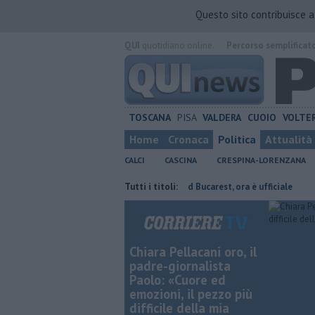
Questo sito contribuisce 
QUI
quotidiano online.
Percorso semplificat
TOSCANA
PISA
VALDERA
CUOIO
VOLTE
Home
Cronaca
Politica
Attualità
CALCI
CASCINA
CRESPINA-LORENZANA
 presidente
Stojilkovic al Rapid Bucarest, ora è ufficiale
Tutti i titoli:
Takeda c
Chiara Pellacani oro, il
padre-giornalista
Paolo: «Cuore ed
emozioni, il pezzo più
difficile della mia