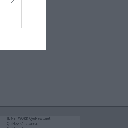
IL NETWORK QuiNews.net
QuiNewsAbetone.it