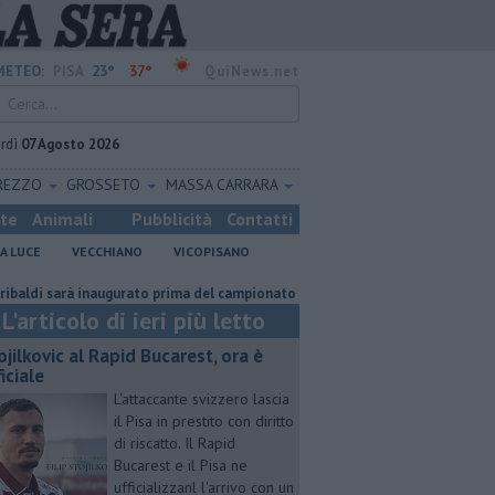
23°
37°
METEO:
PISA
QuiNews.net
rdì
07 Agosto 2026
REZZO
GROSSETO
MASSA CARRARA
ste
Animali
Pubblicità
Contatti
A LUCE
VECCHIANO
VICOPISANO
sarà inaugurato prima del campionato
Misericordie Pisane, Novi conferm
L'articolo di ieri più letto
ojilkovic al Rapid Bucarest, ora è
iciale
L'attaccante svizzero lascia
il Pisa in prestito con diritto
di riscatto. Il Rapid
Bucarest e il Pisa ne
ufficializzanl l'arrivo con un