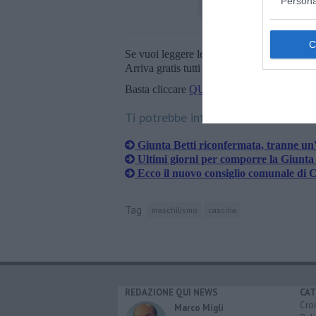
Persona
Se vuoi leggere le notizie principali della T
Arriva gratis tutti i giorni alle 20:00 dirett
Basta cliccare
QUI
Ti potrebbe interessare anche:
Giunta Betti riconfermata, tranne un
Ultimi giorni per comporre la Giunta 
Ecco il nuovo consiglio comunale di 
Tag
maschilismo
cascina
REDAZIONE QUI NEWS
CAT
Cro
Marco Migli