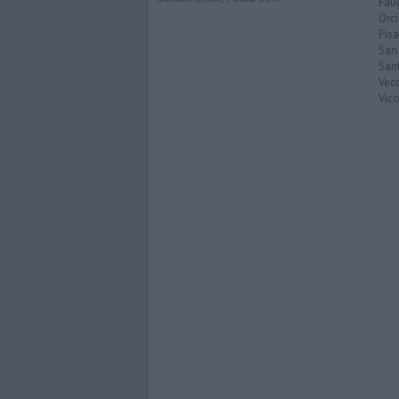
Faug
Orc
Pisa
San
San
Vec
Vic