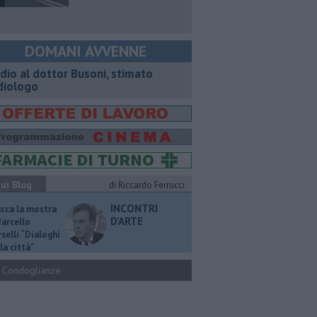
DOMANI AVVENNE
dio al dottor Busoni, stimato
diologo
ui Blog
di Riccardo Ferrucci
INCONTRI
ucca la mostra
D'ARTE
Marcello
selli “Dialoghi
la città"
Condoglianze