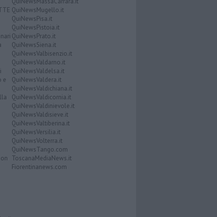
QuiNewsMassaCarrara.it
ATTE
QuiNewsMugello.it
QuiNewsPisa.it
QuiNewsPistoia.it
nari
QuiNewsPrato.it
a
QuiNewsSiena.it
QuiNewsValbisenzio.it
QuiNewsValdarno.it
i
QuiNewsValdelsa.it
o e
QuiNewsValdera.it
QuiNewsValdichiana.it
lla
QuiNewsValdicornia.it
QuiNewsValdinievole.it
QuiNewsValdisieve.it
QuiNewsValtiberina.it
QuiNewsVersilia.it
QuiNewsVolterra.it
QuiNewsTango.com
Don
ToscanaMediaNews.it
Fiorentinanews.com