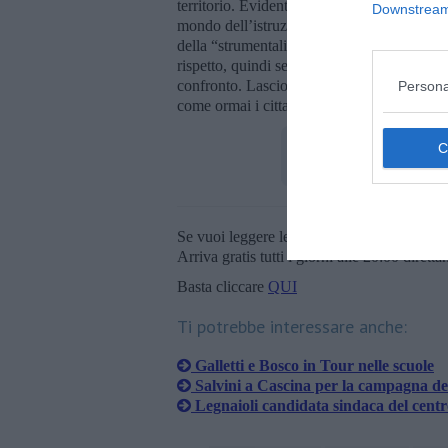
territorio. Evidentemente, non avendo argo
Downstream 
mondo dell’istruzione ha preferito cercare 
della “strumentalizzazione” politica. Su un
rispetto, quindi se vorrà confrontarsi su te
confronto. Lascio invece a lei e al suo segre
Persona
come ormai i cittadini hanno ben capito, si 
Se vuoi leggere le notizie principali della T
Arriva gratis tutti i giorni alle 20:00 dirett
Basta cliccare
QUI
Ti potrebbe interessare anche:
Galletti e Bosco in Tour nelle scuole
Salvini a Cascina per la campagna de
Legnaioli candidata sindaca del cent