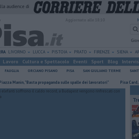
alla audience di
o
Aggiornato alle 18:10
Gio
RRA
LIVORNO
LUCCA
PISTOIA
PRATO
FIRENZE
SIENA
A
Lavoro
Cultura e Spettacolo
Eventi
Sport
Blog
Intervi
FAUGLIA
ORCIANO PISANO
PISA
SAN GIULIANO TERME
SANT
in, "Basta propaganda sulle spalle dei lavoratori"
Pisa Card, un solo ti
Tr