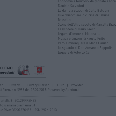
Economia e territorio, da globale a loca
Daniele Salvadori
La dama a scacchi di Carlo Belciani
Due chiacchiere in cucina di Sabrina
Rossello
Storie dell'altro secolo di Marcella Bito
Easy ridere di Dario Greco
Legami d'amore di Malena ...
Musica e dintorni di Fausto Pirìto
Parole milonguere di Maria Caruso
Lo sguardo di Don Armando Zappolini
Leggere di Roberto Cerri
er
|
Privacy
|
Privacy Nielsen
|
Durc
|
Provider
di Firenze n. 5935 del 27.09.2013. Powered by
Aperion.it
Martelli, 8 - 50129 FIRENZE
toscanamediachannel.it
F. e P.Iva: 06207870483 - ISSN 2974-704X