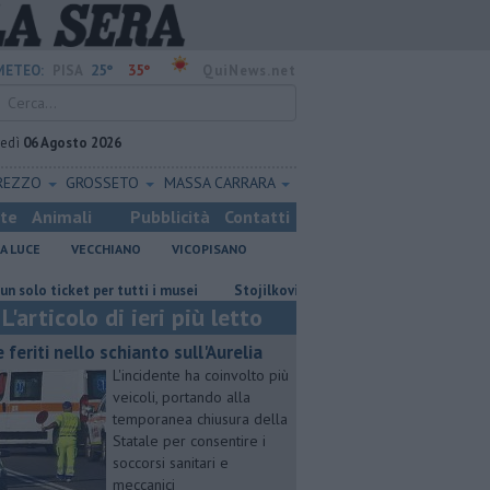
25°
35°
METEO:
PISA
QuiNews.net
vedì
06 Agosto 2026
REZZO
GROSSETO
MASSA CARRARA
ste
Animali
Pubblicità
Contatti
A LUCE
VECCHIANO
VICOPISANO
cket per tutti i musei
Stojilkovic al Rapid Bucarest, ora è ufficiale
L'articolo di ieri più letto
e feriti nello schianto sull'Aurelia
L'incidente ha coinvolto più
veicoli, portando alla
temporanea chiusura della
Statale per consentire i
soccorsi sanitari e
meccanici