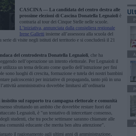
CASCINA —
La candidata del centro destra alle
Ult
prossime elezioni di Cascina Donatella Legnaioli
è
P
contraria al tour dei Cinque Stelle nelle scuole.
L’iniziativa, annunciata dalla consigliera regionale
Irene Galletti
insieme all’assessora alla scuola del
rie di visite negli istituti del territorio e si concluderà il 21
A
indaca del centrodestra Donatella Legnaioli
, che ha
 leggendo nell’operazione un intento elettorale. Per Legnaioli il
 utilizza un tema delicato come quello dell’istruzione per fini
le sono luoghi di crescita, formazione e tutela dei nostri bambini
tare palcoscenici per iniziative di propaganda, tanto più in una
 l’attività amministrativa dovrebbe limitarsi all’ordinaria
P
insistito sul rapporto tra campagna elettorale e comunità
nsenso sfruttando un ambito che dovrebbe restare fuori dal
attaccato Legnaioli, è "un tentativo di intercettare consenso,
 degli studenti, che tra poche settimane saranno chiamate alle
A
 una comunità educante che merita ben altra attenzione".
largato il ragionamento agli ultimi anni di amministrazione,