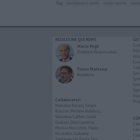
Tag
movimento 5 stelle
centro-destra
donat
REDAZIONE QUI NEWS
CAT
Cro
Marco Migli
Poli
Direttore Responsabile
Attu
Eco
Cult
Pietro Mattonai
Spo
Redattore
Spet
Inte
Opi
Imp
Collaboratori
Pro
Marcella Bitozzi, Sergio
Braccini, Michele Bufalino,
Valentina Caffieri, Linda
CO
Giuliani, Dina Laurenzi,
Calc
Monica Nocciolini, Paolo
Cas
Nocentini, Gabriele
Cre
Santarnecchi, Paola Silvi.