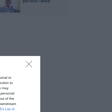
per tutti i musei
sonal or
ection to
ou may
 personal
out of the
 downstream
B’s List of