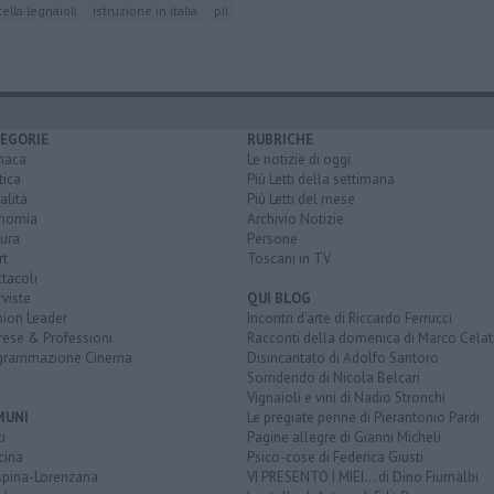
ella legnaioli
istruzione in italia
pil
EGORIE
RUBRICHE
naca
Le notizie di oggi
tica
Più Letti della settimana
alità
Più Letti del mese
nomia
Archivio Notizie
ura
Persone
rt
Toscani in TV
tacoli
rviste
QUI BLOG
nion Leader
Incontri d'arte di Riccardo Ferrucci
rese & Professioni
Racconti della domenica di Marco Celat
grammazione Cinema
Disincantato di Adolfo Santoro
Sorridendo di Nicola Belcari
Vignaioli e vini di Nadio Stronchi
MUNI
Le pregiate penne di Pierantonio Pardi
i
Pagine allegre di Gianni Micheli
cina
Psico-cose di Federica Giusti
spina-Lorenzana
VI PRESENTO I MIEI... di Dino Fiumalbi