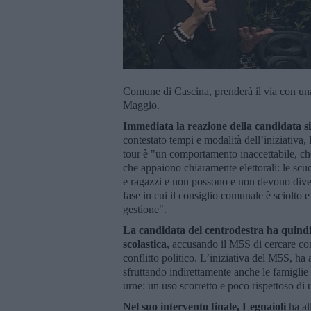
Comune di Cascina, prenderà il via con una se
Maggio.
Immediata la reazione della candidata s
contestato tempi e modalità dell’iniziativa,
tour è "un comportamento inaccettabile, che
che appaiono chiaramente elettorali: le scuo
e ragazzi e non possono e non devono diven
fase in cui il consiglio comunale è sciolto e
gestione".
La candidata del centrodestra ha quindi 
scolastica
, accusando il M5S di cercare co
conflitto politico. L’iniziativa del M5S, ha 
sfruttando indirettamente anche le famiglie
urne: un uso scorretto e poco rispettoso di
Nel suo intervento finale, Legnaioli
ha al