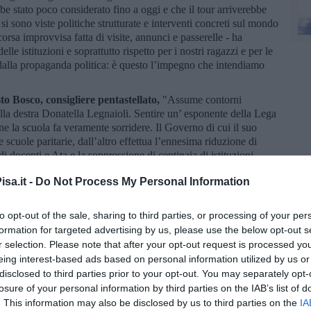
e stato poco considerato fino a oggi e che il tour arriverebbe
 si sono viste politiche strutturate e interventi concreti sul mondo
orsa improvvisa fatta di visite, annunci e passerelle - ha
elle istituzioni e soprattutto rispetto per i nostri ragazzi e per le
 dalla propaganda politica: è questo l’impegno che intendiamo
to Bosco, consigliere pentastellato,
"Assume contorni
lla destra Donatella Legnaioli. Sentire un’ esponente della Lega
ne la scuola fa veramente sorridere. Il Governo di cui il suo
e scuole paritarie, dall’altro effettua l’ennesima riduzione di
i docenti e Ata e la soppressione di centinaia di istituzioni
a signora Legnaioli, prima di candidarsi ad amministrare un
sa.it -
Do Not Process My Personal Information
 un attimo approfondire quelle che sono le competenze
capo al Governo, visto che nel 2023 la spesa dello Stato per
el PIL, a fronte di una media europea del 4,7%. E’ del tutto
to opt-out of the sale, sharing to third parties, or processing of your per
 salti mortale per garantire standard elevati per i servizi
formation for targeted advertising by us, please use the below opt-out s
liorare i servizi accessori".
r selection. Please note that after your opt-out request is processed y
eing interest-based ads based on personal information utilized by us or
orza la sua accusa di mancanza di serietà e di
o è “poco conosciuto” perché ha assunto l’incarico di assessore
disclosed to third parties prior to your opt-out. You may separately opt-
 un’ottica di approfondimento e collaborazione improntata
losure of your personal information by third parties on the IAB’s list of
to di visitare personalmente tutte le scuole presenti sul
. This information may also be disclosed by us to third parties on the
IA