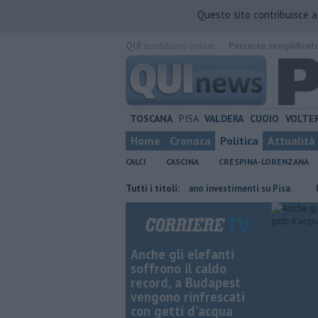
Questo sito contribuisce 
QUI
quotidiano online.
Percorso semplificat
TOSCANA
PISA
VALDERA
CUOIO
VOLTE
Home
Cronaca
Politica
Attualità
CALCI
CASCINA
CRESPINA-LORENZANA
fficiale
Takeda conferma il piano investimenti su Pisa
Tutti i titoli:
Piazza Man
Anche gli elefanti
soffrono il caldo
record, a Budapest
vengono rinfrescati
con getti d'acqua