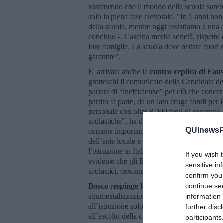
sostenendo che il mondo della scuola sarebb
solo in piena fase elettorale. "In 5 anni non
della scuola, mentre oggi assistiamo a una c
concluso -. Cascina merita serietà, rispetto d
loro famiglie. La scuola deve restare fuori
garantire".
E' arrivata anche la
contro replica di Faus
grotteschi il comunicato della Candidata de
parlare di “inefficienze” per ciò che concer
partito fa parte, da un lato eroga fondi per l
personale con oltre 8.000 tagli di organico d
scolastiche", ha dichiarato Bosco. "Forse l
QUInewsPi
comune importante come Cascina, dovrebbe
dell’ente locale e quelle che invece fanno 
l’istruzione in Italia si è fermata al 3,9% d
If you wish 
evidente che gli Enti locali si trovino a fare
sensitive in
scolastici, cercando allo stesso tempo di mig
confirm you
continue se
Bosco respinge le accuse
, "Respingo con f
strumentalizzazione politica: il sottoscritt
information 
all’istruzione solo tre mesi fa e proprio in
further disc
all’ascolto della comunità scolastica ha scel
participants