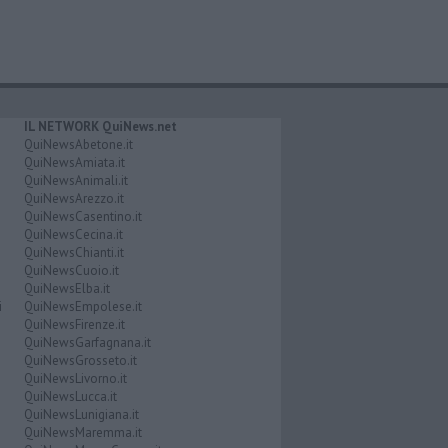
IL NETWORK QuiNews.net
QuiNewsAbetone.it
QuiNewsAmiata.it
QuiNewsAnimali.it
QuiNewsArezzo.it
QuiNewsCasentino.it
QuiNewsCecina.it
QuiNewsChianti.it
QuiNewsCuoio.it
QuiNewsElba.it
i
QuiNewsEmpolese.it
QuiNewsFirenze.it
QuiNewsGarfagnana.it
QuiNewsGrosseto.it
QuiNewsLivorno.it
QuiNewsLucca.it
QuiNewsLunigiana.it
QuiNewsMaremma.it