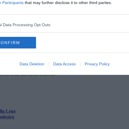
menti concreti e validi riguardo il complesso quanto bellissimo
Participants
that may further disclose it to other third parties.
visibilità mediatica spostando l’attenzione sul sempre valido tema
a cosa mi trovo d’accordo con lei: Cascina merita serietà e
mi che riguardano le politiche scolastiche mi troverà pronto al
tario nazionale lo sport degli slogan ad effetto dietro ai quali,
l Data Processing Opt Outs
cela il nulla", ha concluso.
CONFIRM
Data Deletion
Data Access
Privacy Policy
oscana iscriviti alla
Newsletter QUInews - ToscanaMedia.
amente nella tua casella di posta.
lla Lega
rodestra