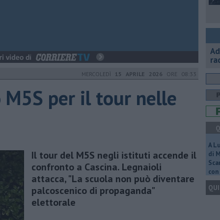
Ad
ra
MERCOLEDÌ
15 APRILE 2026
ORE 08:33
 M5S per il tour nelle
Q
A L
Il tour del M5S negli istituti accende il
di 
Scar
confronto a Cascina. Legnaioli
con 
attacca, "La scuola non può diventare
QUI
palcoscenico di propaganda"
elettorale