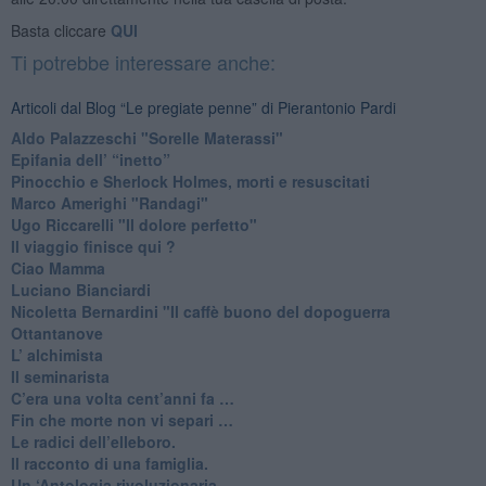
Basta cliccare
QUI
Ti potrebbe interessare anche:
Articoli dal Blog “Le pregiate penne” di Pierantonio Pardi
​Aldo Palazzeschi "Sorelle Materassi"
​Epifania dell’ “inetto”
Pinocchio e Sherlock Holmes, morti e resuscitati
​Marco Amerighi "Randagi"
Ugo Riccarelli "Il dolore perfetto"
​Il viaggio finisce qui ?
​Ciao Mamma
​Luciano Bianciardi
​Nicoletta Bernardini "Il caffè buono del dopoguerra
​Ottantanove
​L’ alchimista
Il seminarista
​C’era una volta cent’anni fa …
​Fin che morte non vi separi …
​Le radici dell’elleboro.
​Il racconto di una famiglia.
Un ‘Antologia rivoluzionaria