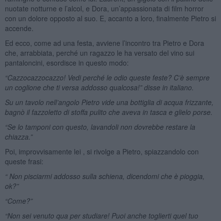
nuotate notturne e l’alcol, e Dora, un’appassionata di film horror
con un dolore opposto al suo. E, accanto a loro, finalmente Pietro si
accende.
Ed ecco, come ad una festa, avviene l’incontro tra Pietro e Dora
che, arrabbiata, perché un ragazzo le ha versato del vino sui
pantaloncini, esordisce in questo modo:
“Cazzocazzocazzo! Vedi perché le odio queste feste? C’è sempre
un coglione che ti versa addosso qualcosa!” disse in italiano.
Su un tavolo nell’angolo Pietro vide una bottiglia di acqua frizzante,
bagnò il fazzoletto di stoffa pulito che aveva in tasca e glielo porse.
“Se lo tamponi con questo, lavandoli non dovrebbe restare la
chiazza.”
Poi, improvvisamente lei , si rivolge a Pietro, spiazzandolo con
queste frasi:
“ Non pisciarmi addosso sulla schiena, dicendomi che è pioggia,
ok?”
“Come?”
“Non sei venuto qua per studiare! Puoi anche toglierti quel tuo