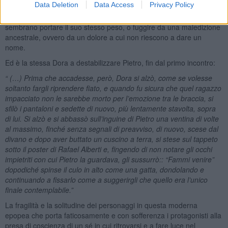
Data Deletion
Data Access
Privacy Policy
di una delusione lo bloccherà per lungo tempo dal cercare la sua
salvezza nell’amore, anche perché tutti i nuovi amici intorno a sé
sembrano portare il suo stesso peso, o fuggire da una maledizione
ancestrale, ovvero da un dolore a cui non riescono a dare un
nome.
Ed è la stessa Dora a destabilizzare Pietro, fin dal primo incontro:
“ (…) Prima che accadesse, però, Dora si alzò, come se volesse
soltanto fargli riprendere fiato, e quando fu sicura che quel ragazzo
impacciato non le sarebbe morto per l’emozione tra le braccia, si
sfilò i pantaloni e sedette di nuovo, più lentamente stavolta, sopra
di lui. Si alzò e si abbassò sull’inguine di Pietro una ventina di volte
al massimo, finché senza segnali di preavviso, di nuovo, scese dal
divano e dopo aver buttato un cuscino a terra, si stese sul tappeto
sotto il poster di Rafael Alberti e, fingendo di non notare gli occhi
impietriti con cui Pietro la guardava, gli sussurrò:: “Fammi venire”
dopodiché spinse il culo in alto come una gatta, dondolando e
continuando a fissarlo come a suggerirgli che quello era l’unico
finale contemplabile.”
La fragilità e la solitudine dei personaggi in questa moderna
epopea che porta faticosamente e con sofferenza i protagonisti alla
presa di coscienza di un sé in cui ritrovarsi e a fare luce nel