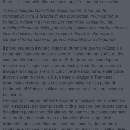
Pietro – ultimogenito fifone e senza qualità – non farà eccezione.
Trovava insopportabile l’idea di scomparire. Su un ponte
panoramico o tra le braccia di una sconosciuta, in un campo di
battaglia o davanti a un motel per commessi viaggiatori, tutti i
maschi della sua famiglia, prima o poi, tagliavano la corda; solo che
lui non riusciva a farsene una ragione. Possibile che nel loro
sangue si tramandasse un gene che li obbligava a dileguarsi?
Il primo era stato il nonno, disperso durante la guerra in Etiopia e
rimpatriato l’anno dopo con disonore. Il secondo, nel 1988, quello
scommettitore incallito del padre, Berto, tornato a casa dopo un
mese senza il mignolo della mano destra. Quando uno scandalo
travolge la famiglia, Pietro si convince che il suo turno è alle porte.
Invece a svanire nel nulla è suo fratello maggiore Tommaso,
promessa del calcio, genio della matematica e unico punto di
riferimento di Pietro; a cui invece, ancora una volta, non accade un
bel niente.
Per quanto impegno metta nella carriera musicale, nell’università o
con le ragazze, per quanto cambi città e nazione, per quanto cerchi
di tagliare i ponti con quel truffatore del padre o quella ipocondriaca
della madre, la sua vita resta un indecifrabile susseguirsi di
fallimenti e delusioni. Almeno finché non incontra due creature
raminghe e confuse come lui: Laurent, un gigolò con il pallino delle