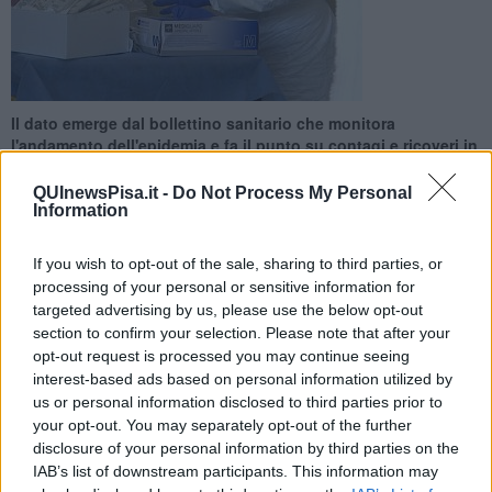
Il dato emerge dal bollettino sanitario che monitora
l'andamento dell'epidemia e fa il punto su contagi e ricoveri in
Toscana
QUInewsPisa.it -
Do Not Process My Personal
Information
If you wish to opt-out of the sale, sharing to third parties, or
processing of your personal or sensitive information for
PISA —
Tra ieri e oggi in provincia di Pisa sono stati accertati 27
targeted advertising by us, please use the below opt-out
nuovi casi di positività al
Coronavirus
. Il dato emerge dal bollettino
section to confirm your selection. Please note that after your
sanitario che monitora l'andamento dell'epidemia e fa il punto su
opt-out request is processed you may continue seeing
contagi e ricoveri.
interest-based ads based on personal information utilized by
us or personal information disclosed to third parties prior to
Sono 224 i nuovi casi di Covid-19 registrati nelle ultime ventiquattro
ore in Toscana. Dall'ultimo bollettino quotidiano sono stati eseguiti
your opt-out. You may separately opt-out of the further
401 tamponi molecolari e 3.292 tamponi antigenici rapidi: di questi
disclosure of your personal information by third parties on the
il 6,1% è risultato positivo. Escludendo i tamponi di controllo sono
IAB’s list of downstream participants. This information may