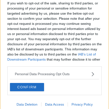
sensibili, tra cui la zona della
stazione ferroviaria di Pisa.
If you wish to opt-out of the sale, sharing to third parties, or
processing of your personal or sensitive information for
targeted advertising by us, please use the below opt-out
section to confirm your selection. Please note that after your
Proprio qui, nella serata del 20 Marzo, la Sezione Radiomobile ha
opt-out request is processed you may continue seeing
arrestato un uomo di 35 anni trovato in possesso di sostanze
interest-based ads based on personal information utilized by
stupefacenti
. Durante i controlli sono stati sequestrati due involucri
us or personal information disclosed to third parties prior to
contenenti cocaina e materiale da taglio. La successiva
your opt-out. You may separately opt-out of the further
perquisizione domiciliare ha portato al rinvenimento di ulteriori
disclosure of your personal information by third parties on the
quantitativi di droga, tra cui MDPHP, oltre a contanti ritenuti
IAB’s list of downstream participants. This information may
provento dell’attività di spaccio.
also be disclosed by us to third parties on the
IAB’s List of
Su disposizione dell’autorità giudiziaria, l’uomo è stato posto agli
Downstream Participants
that may further disclose it to other
arresti domiciliari. Il provvedimento è stato convalidato il giorno
third parties.
successivo, con concessione del permesso di lavoro in attesa degli
sviluppi del procedimento.
Personal Data Processing Opt Outs
Parallelamente, l’attenzione si è concentrata anche sulla
sicurezza stradale
. I controlli si sono estesi lungo il viale del
CONFIRM
Tirreno, la via Aurelia e nei territori di
Casciana Terme
Lari e
Vecchiano
. Sei le persone denunciate per guida in stato di
alterazione.
Data Deletion
Data Access
Privacy Policy
Tra i casi più rilevanti, quello di un automobilista coinvolto in un