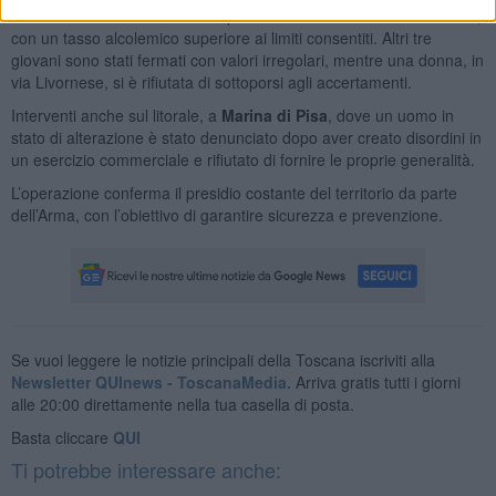
incidente autonomo e risultato positivo sia all’alcol che alla cocaina,
con un tasso alcolemico superiore ai limiti consentiti. Altri tre
giovani sono stati fermati con valori irregolari, mentre una donna, in
via Livornese, si è rifiutata di sottoporsi agli accertamenti.
Interventi anche sul litorale, a
Marina di Pisa
, dove un uomo in
stato di alterazione è stato denunciato dopo aver creato disordini in
un esercizio commerciale e rifiutato di fornire le proprie generalità.
L’operazione conferma il presidio costante del territorio da parte
dell’Arma, con l’obiettivo di garantire sicurezza e prevenzione.
Se vuoi leggere le notizie principali della Toscana iscriviti alla
Newsletter QUInews - ToscanaMedia.
Arriva gratis tutti i giorni
alle 20:00 direttamente nella tua casella di posta.
Basta cliccare
QUI
Ti potrebbe interessare anche: