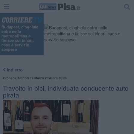
Budapest, cinghiale
entra nella
metropolitana e
finisce sui binari:
caos e servizio
sospeso
Indietro
,
Martedì
ore 10:20
Cronaca
17 Marzo 2026
Travolto in bici, individuata conducente auto
pirata