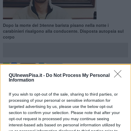
Dopo la morte del 34enne barista pisano nella notte i
carabinieri risalgono alla conducente. Disposta autopsia sul
corpo
PISA —
È stata individuata la persona alla guida dell’auto che
QUInewsPisa.it -
Do Not Process My Personal
nella notte tra l’11 e il 12 ha investito e ucciso Federico
Information
Meacci, 34 anni
, barista residente a Pisa.
Si tratterebbe di una
donna
, rintracciata dai carabinieri al termine delle prime indagini
If you wish to opt-out of the sale, sharing to third parties, or
condotte nelle ore successive all’incidente.
processing of your personal or sensitive information for
Il fatto è avvenuto in via Battisti a Pisa è fuggito senza prestare
targeted advertising by us, please use the below opt-out
soccorso a
Federico Meacci, il 34enne barista della spritzeria di
section to confirm your selection. Please note that after your
Piazza della Berlina
; stava tornando a casa in via Fratti con la bici
opt-out request is processed you may continue seeing
appena smontato dal lavoro.
interest-based ads based on personal information utilized by