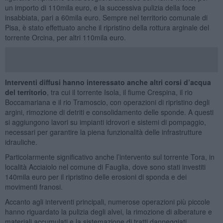
un importo di 110mila euro, e la successiva pulizia della foce
insabbiata, pari a 60mila euro. Sempre nel territorio comunale di
Pisa, è stato effettuato anche il ripristino della rottura arginale del
torrente Orcina, per altri 110mila euro.
Interventi diffusi hanno interessato anche altri corsi d’acqua
del territorio
, tra cui il torrente Isola, il fiume Crespina, il rio
Boccamariana e il rio Tramoscio, con operazioni di ripristino degli
argini, rimozione di detriti e consolidamento delle sponde. A questi
si aggiungono lavori su impianti idrovori e sistemi di pompaggio,
necessari per garantire la piena funzionalità delle infrastrutture
idrauliche.
Particolarmente significativo anche l’intervento sul torrente Tora, in
località Acciaiolo nel comune di Fauglia, dove sono stati investiti
140mila euro per il ripristino delle erosioni di sponda e dei
movimenti franosi.
Accanto agli interventi principali, numerose operazioni più piccole
hanno riguardato la pulizia degli alvei, la rimozione di alberature e
materiali accumulati e la sistemazione di tratti danneggiati,