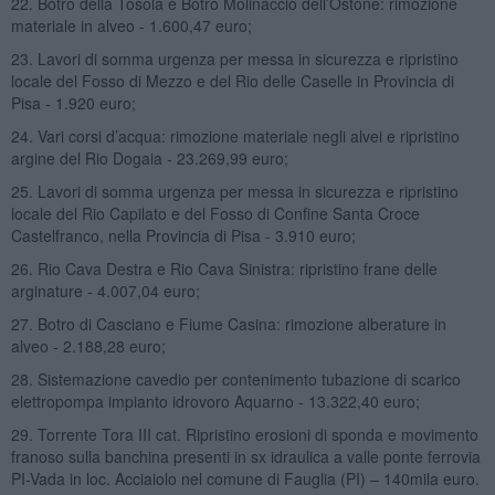
22. Botro della Tosola e Botro Molinaccio dell’Ostone: rimozione
materiale in alveo - 1.600,47 euro;
23. Lavori di somma urgenza per messa in sicurezza e ripristino
locale del Fosso di Mezzo e del Rio delle Caselle in Provincia di
Pisa - 1.920 euro;
24. Vari corsi d’acqua: rimozione materiale negli alvei e ripristino
argine del Rio Dogaia - 23.269,99 euro;
25. Lavori di somma urgenza per messa in sicurezza e ripristino
locale del Rio Capilato e del Fosso di Confine Santa Croce
Castelfranco, nella Provincia di Pisa - 3.910 euro;
26. Rio Cava Destra e Rio Cava Sinistra: ripristino frane delle
arginature - 4.007,04 euro;
27. Botro di Casciano e Fiume Casina: rimozione alberature in
alveo - 2.188,28 euro;
28. Sistemazione cavedio per contenimento tubazione di scarico
elettropompa impianto idrovoro Aquarno - 13.322,40 euro;
29. Torrente Tora III cat. Ripristino erosioni di sponda e movimento
franoso sulla banchina presenti in sx idraulica a valle ponte ferrovia
PI-Vada in loc. Acciaiolo nel comune di Fauglia (PI) – 140mila euro.