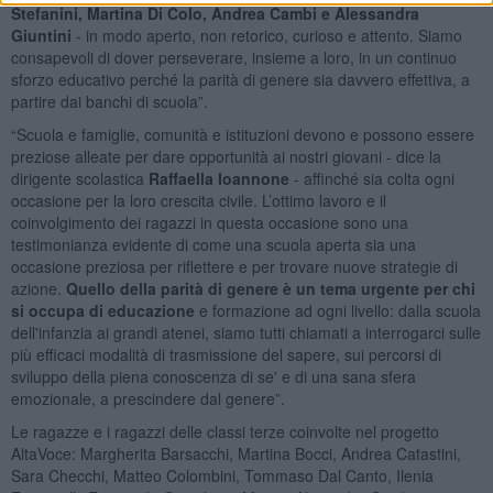
Stefanini, Martina Di Colo, Andrea Cambi e Alessandra
Giuntini
- in modo aperto, non retorico, curioso e attento. Siamo
consapevoli di dover perseverare, insieme a loro, in un continuo
sforzo educativo perché la parità di genere sia davvero effettiva, a
partire dai banchi di scuola”.
“Scuola e famiglie, comunità e istituzioni devono e possono essere
preziose alleate per dare opportunità ai nostri giovani - dice la
dirigente scolastica
Raffaella Ioannone
- affinché sia colta ogni
occasione per la loro crescita civile. L’ottimo lavoro e il
coinvolgimento dei ragazzi in questa occasione sono una
testimonianza evidente di come una scuola aperta sia una
occasione preziosa per riflettere e per trovare nuove strategie di
azione.
Quello della parità di genere è un tema urgente per chi
si occupa di educazione
e formazione ad ogni livello: dalla scuola
dell'infanzia ai grandi atenei, siamo tutti chiamati a interrogarci sulle
più efficaci modalità di trasmissione del sapere, sui percorsi di
sviluppo della piena conoscenza di se' e di una sana sfera
emozionale, a prescindere dal genere”.
Le ragazze e i ragazzi delle classi terze coinvolte nel progetto
AltaVoce: Margherita Barsacchi, Martina Bocci, Andrea Catastini,
Sara Checchi, Matteo Colombini, Tommaso Dal Canto, Ilenia