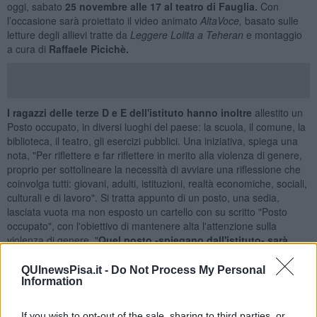
oggi, sabato
25 novembre alle 17 al teatro di Fauglia.
Con
l’occasione sarà proiettato il video animato
AltaVoce,
basato sulle
letture degli allievi tratte da
Leggere Lolita a Teheran
e montaggio
a cura di
Raffaele Picichè.
I ragazzi delle terze D e E dell'istituto hanno inoltre
allestito un
Posto occupato, in diversi luoghi del paese: la scuola, il comune, la
biblioteca, il teatro, gli esercizi pubblici. Una iniziativa, spiega una
nota, "Per riflettere e far riflettere in merito alla violenza di genere,
proprio per sottolineare la necessità di avviare una riflessione che
coinvolga tutti: giovani, adulti, istituzioni, realtà economiche, sociali,
culturali e di lavoro". Si tratta appunto di un posto, una sedia,
lasciata vuota ma non esposto un cartello con su scritto "Posto
occupato", con l'obiettivo di mantenere alta l'attenzione sulla
violenza di genere. "
Quel posto -spiegano dall'istituto- sarà
riservato per sempre ad una donna che avrebbe voluto,
potuto e dovuto essere lì
: è un segno, un monito silenzioso, che
QUInewsPisa.it -
Do Not Process My Personal
Information
suggerisce a tutti di non sottovalutare mai i segnali della violenza e
non voltarsi mai dall’altra parte. Benché in agenda da tempo,
all’iniziativa scolastica si è sovrapposta la tragica cronaca del
If you wish to opt-out of the sale, sharing to third parties, or