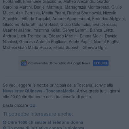
Fontanelli, Emanuele Giacalone, Matteo Alexandru Gordon
Carolina Martini, Denjel Matmuja, Mariagrazia Monterosso, Giulio
Mucci, Asia Peruzza, Mattia Pirani, Reshat Shainovski, Niccolò
Stacchini, Vittoria Tarquini, Aronne Agamennoni, Federico Alpigiani,
Giacomo Ballarotti, Sara Bassi, Giulio Colombini, Eva Derosas,
Usamet Jashari, Yasmina Kellal, Denys Lemmi, Bianca Lenzi,
Andrea Lucà Trombetta, Edoardo Martini, Emma Meini, Davide
Nicolosi, Gabriele Antonio Pagliuca, Adele Papini, Noemi Puglisi,
Michele Gian Maria Russo, Eliana Subashi, Ginevra Ughi.
Se vuoi leggere le notizie principali della Toscana iscriviti alla
Newsletter QUInews - ToscanaMedia.
Arriva gratis tutti i giorni
alle 20:00 direttamente nella tua casella di posta.
Basta cliccare
QUI
Ti potrebbe interessare anche:
Oltre 1600 chiamate al Telefono donna
Un mese di iniziative contro la violenza