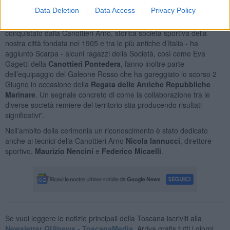
scorso 2 Giugno.
Data Deletion
Data Access
Privacy Policy
"È motivo di grande orgoglio poter celebrare oggi un titolo italiano
conquistato dalla Canottieri Arno, storica società sportiva della
nostra città fondata nel 1905 e tra le più antiche d’Italia - ha
aggiunto Scarpa - alcuni ragazzi della Società, così come Eva
Gagetti della
Canottieri Pontedera
, fanno inoltre parte
dell’equipaggio del Galeone Rosso che ha gareggiato lo scorso 2
Giugno in occasione della
Regata delle Antiche Repubbliche
Marinare
. Un segnale concreto di come la collaborazione tra le
diverse società remiere del territorio stia producendo risultati
significativi".
Nell’ambito della cerimonia un riconoscimento è stato dedicato
anche ai tecnici della Canottieri Arno
Nicola Iannucci
, direttore
sportivo,
Maurizio Nencini
e
Federico Micaelli
.
Se vuoi leggere le notizie principali della Toscana iscriviti alla
Newsletter QUInews - ToscanaMedia.
Arriva gratis tutti i giorni