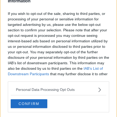
Information
amministrazione abbiamo profuso negli anni per valorizzare e
promuovere il canottaggio, sia nella disciplina olimpica del sedile
scorrevole sia nelle tradizioni storiche legate al sedile fisso, sta
If you wish to opt-out of the sale, sharing to third parties, or
coinvolgendo
un numero crescente di atleti, associazioni e
processing of your personal or sensitive information for
realtà del territorio
. Anche gli investimenti sulle sedi e sulle
targeted advertising by us, please use the below opt-out
strutture remiere contribuiscono a creare maggiori opportunità per i
section to confirm your selection. Please note that after your
giovani e a rafforzare l’intero movimento".
opt-out request is processed you may continue seeing
interest-based ads based on personal information utilized by
us or personal information disclosed to third parties prior to
your opt-out. You may separately opt-out of the further
disclosure of your personal information by third parties on the
Sono stati premiati gli atleti
Brando Dalla Valle
,
Gabriele De
Filippis
,
Giorgio Macchioni
e
Sebastiano Rossi
, componenti
IAB’s list of downstream participants. This information may
dell’equipaggio della Canottieri Arno che ha conquistato il titolo di
also be disclosed by us to third parties on the
IAB’s List of
campione d’Italia under 19 nella specialità del quattro senza,
Downstream Participants
that may further disclose it to other
mentre il riconoscimento speciale è andato a
Brando Dalla Valle
third parties.
per il risultato ottenuto con la Nazionale italiana, con cui ha
conquistato il titolo di vicecampione europeo nel quattro senza, e
Personal Data Processing Opt Outs
a
Eva Gagetti
, protagonista di una stagione ricca di successi.
Vicecampionessa europea under 19 nell’otto femminile con la
CONFIRM
Nazionale italiana, medaglia di bronzo nel due senza ai campionati
Italiani under 19 e vincitrice con il Galeone Rosso della Regata
femminile delle Antiche Repubbliche Marinare, disputata a Pisa lo