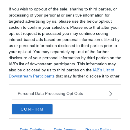
Repubbliche Marinare verso la regata, il
programma
If you wish to opt-out of the sale, sharing to third parties, or
processing of your personal or sensitive information for
Pisa vince il Palio remiero a equipaggi misti
targeted advertising by us, please use the below opt-out
section to confirm your selection. Please note that after your
Repubbliche Marinare, tutto pronto per la regata
opt-out request is processed you may continue seeing
interest-based ads based on personal information utilized by
A Pisa il campionato Gran Fondo di canottaggio
us or personal information disclosed to third parties prior to
your opt-out. You may separately opt-out of the further
Il ricordo della storica battaglia della Meloria
disclosure of your personal information by third parties on the
IAB’s list of downstream participants. This information may
Pisa "Città del Natale" dal centro al litorale
also be disclosed by us to third parties on the
IAB’s List of
Downstream Participants
that may further disclose it to other
Torna la staffetta remiera di Natale
third parties.
Repubbliche Marinare, "equiparare i compensi"
Personal Data Processing Opt Outs
I costumi delle Repubbliche a rischio
CONFIRM
pignoramento
La regata chiude il Capodanno
Data Deletion
Data Access
Privacy Policy