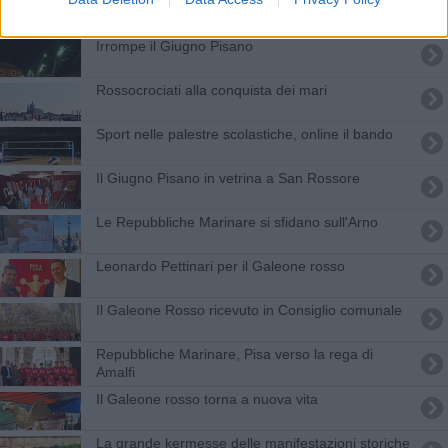
Ci sono i fuochi di artificio sui lungarni
Irrompe il Giugno Pisano
Rossocrociati alla conquista dei mari
Sport nelle palestre scolastiche, online il bando
Il Giugno Pisano in vetrina a San Rossore
Le Repubbliche Marinare si sfidano sull'Arno
Leonardo Pettinari per il Galeone rosso
Il Galeone Rosso ricevuto in Consiglio comunale
Repubbliche Marinare, Pisa verso la rega di
Amalfi
Il Galeone rosso torna a nuova vita
La grande kermesse delle manifestazioni storiche