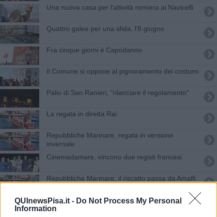
Una nuova casa per l'attività remiera ai Navicelli
Quattro galee per una sfida, l'8 giugno
Fra cinque giorni è Capodanno
Il Comune si oppone al pignoramento dei costumi
Palio di San Ranieri, "rilanciare il regolamento"
La regata in diretta Rai
Repubbliche Marinare, regata in versione
invernale
Cinemadamare, vincono due registi francesi
Repubbliche Marinare, il riscatto passa da Amalfi
Addio a Mario Gioli, canottaggio in lutto
QUInewsPisa.it -
Do Not Process My Personal
Information