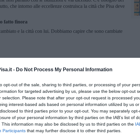
tto, che intorno alle eccellenze costruisca la città che Pisa deve
o fatto finora
ambiato e la città con lui. Dobbiamo capire che sono cambiate
"
sono aver avuto un peso determinante. Verso quale direzione
sa.it -
Do Not Process My Personal Information
mi: Fontanelli o Mazzeo?
evono essere il punto di partenza per un futuro che deve essere
to opt-out of the sale, sharing to third parties, or processing of your per
iamo i voti della nostra gente"
formation for targeted advertising by us, please use the below opt-out s
ua scalata alla segreteria?
r selection. Please note that after your opt-out request is processed y
eing interest-based ads based on personal information utilized by us or
l'interno del partito. E' un percorso che non mi appartiene ma se
disclosed to third parties prior to your opt-out. You may separately opt-
i"
losure of your personal information by third parties on the IAB’s list of
. This information may also be disclosed by us to third parties on the
IA
Participants
that may further disclose it to other third parties.