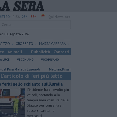
23°
37°
METEO:
PISA
QuiNews.net
vedì
06 Agosto 2026
REZZO
GROSSETO
MASSA CARRARA
ste
Animali
Pubblicità
Contatti
A LUCE
VECCHIANO
VICOPISANO
a Mateus Lusuardi
Meloria, Pisa rinnova l'amicizia con Genova
Cana
L'articolo di ieri più letto
e feriti nello schianto sull'Aurelia
L'incidente ha coinvolto più
veicoli, portando alla
temporanea chiusura della
Statale per consentire i
soccorsi sanitari e
meccanici