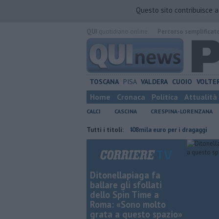
Questo sito contribuisce 
QUI
quotidiano online.
Percorso semplificat
TOSCANA
PISA
VALDERA
CUOIO
VOLTE
Home
Cronaca
Politica
Attualità
CALCI
CASCINA
CRESPINA-LORENZANA
on Genova
Canale dei Navicelli, 408mila euro per i dragaggi
Tutti i titoli:
"Donate
Ditonellapiaga fa
ballare gli sfollati
dello Spin Time a
Roma: «Sono molto
grata a questo spazio»