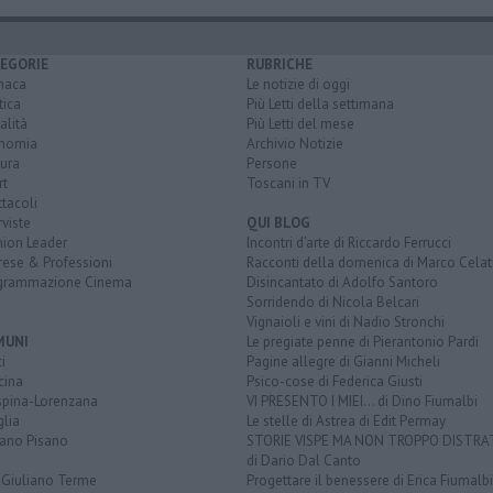
EGORIE
RUBRICHE
naca
Le notizie di oggi
tica
Più Letti della settimana
alità
Più Letti del mese
nomia
Archivio Notizie
ura
Persone
rt
Toscani in TV
tacoli
rviste
QUI BLOG
nion Leader
Incontri d'arte di Riccardo Ferrucci
rese & Professioni
Racconti della domenica di Marco Celat
grammazione Cinema
Disincantato di Adolfo Santoro
Sorridendo di Nicola Belcari
Vignaioli e vini di Nadio Stronchi
MUNI
Le pregiate penne di Pierantonio Pardi
i
Pagine allegre di Gianni Micheli
cina
Psico-cose di Federica Giusti
spina-Lorenzana
VI PRESENTO I MIEI... di Dino Fiumalbi
lia
Le stelle di Astrea di Edit Permay
iano Pisano
STORIE VISPE MA NON TROPPO DISTR
di Dario Dal Canto
 Giuliano Terme
Progettare il benessere di Erica Fiumalbi