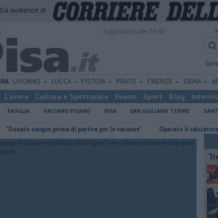
alla audience di
o
Aggiornato alle 20:40
Gio
RRA
LIVORNO
LUCCA
PISTOIA
PRATO
FIRENZE
SIENA
A
Lavoro
Cultura e Spettacolo
Eventi
Sport
Blog
Intervi
FAUGLIA
ORCIANO PISANO
PISA
SAN GIULIANO TERME
SANT
 sangue prima di partire per le vacanze"
Operato il calciatore del Pis
Tr