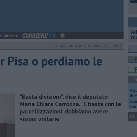
Ad
ra
SABATO
06 AGOSTO 2016
ORE 08:18
r Pisa o perdiamo le
Q
A L
"Basta divisioni", dice il deputato
di 
Scar
Maria Chiara Carrozza. "E basta con le
con 
parcellizzazioni, dobbiamo avere
QUI
visioni unitarie"