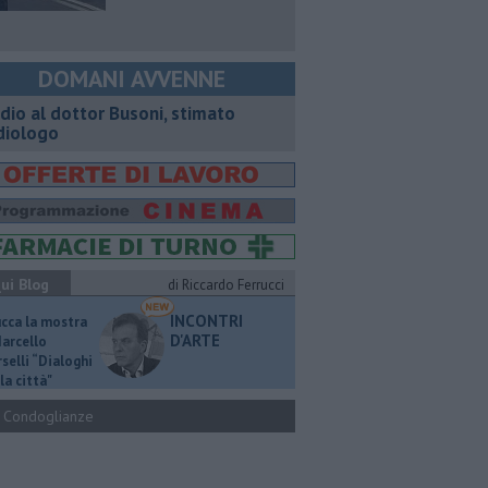
DOMANI AVVENNE
dio al dottor Busoni, stimato
diologo
ui Blog
di Riccardo Ferrucci
INCONTRI
ucca la mostra
D'ARTE
Marcello
selli “Dialoghi
la città"
Condoglianze