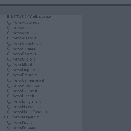
IL NETWORK QuiNews.net
QuiNewsAbetone.it
QuiNewsAmiata.it
QuiNewsAnimali.it
QuiNewsArezzo.it
QuiNewsCasentino.it
QuiNewsCecina.it
QuiNewsChianti.it
QuiNewsCuoio.it
QuiNewsElba.it
i
QuiNewsEmpolese.it
QuiNewsFirenze.it
QuiNewsGarfagnana.it
QuiNewsGrosseto.it
QuiNewsLivorno.it
QuiNewsLucca.it
QuiNewsLunigiana.it
QuiNewsMaremma.it
QuiNewsMassaCarrara.it
ATTE
QuiNewsMugello.it
QuiNewsPisa.it
QuiNewsPistoia.it