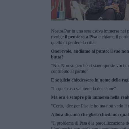
Nostra.Pur in una sera estiva immersa nel pa
rivolge
il pensiero a Pisa
e chiama il partito
quello di perdere la città.
Onorevole, andiamo al punto: il suo nom
butta?
"No. Non so perchè ci siano queste voci ma
contributo al partito"
E se glielo chiedessero in nome della rag
"In quel caso valuterei la decisione"
Ma ora è sempre più immersa nella realt
"Certo, idee per Pisa le ho ma non vedo il 
Allora diciamo che glielo chiedano: qual 
"Il problema di Pisa è la parcellizzazione de
L'università non parla con i commercianti c