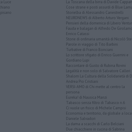
ta Luce
La Toscana della birra di Davide Cappan
chiano
Cose strane e posti assurdi di Blue Lam
opisano
Storielba di Alessandro Canestrelli
NEURONEWS di Alberto Arturo Vergani
Pensieri della domenica di Libero Ventur
Fauda e balagan di Alfredo De Girolam
Enrico Catassi
Storie di ordinaria umanità di Nicolò Ste
Parole in viaggio di Tito Barbini
Turbative di Franco Bonciani
Lo scrittore sfigato di Enrico Guerrini e
Gordiano Lupi
Raccontare di Gusto di Rubina Rovini
Legalità e non solo di Salvatore Calleri
Shalom La Cultura della Solidarietà di 
Andrea Pio Cristiani
VERSI-AMO di Chi mette al centro la
persona
Eureka! di Nausica Manzi
Tabasco senza filtro di Tabasco n.6
Ci vuole un fisico di Michele Campisi
Economia e territorio, da globale a loca
Daniele Salvadori
La dama a scacchi di Carlo Belciani
Due chiacchiere in cucina di Sabrina