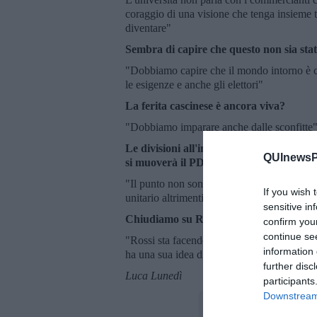
coraggio di una visione che tenga insieme tu
diventare"
Sembra di capire che questo non sia stat
"Dobbiamo capire che il mondo intorno è c
le esigenze e anche gli elettori"
La ferita cascinese è ancora viva?
"Dobbiamo imparare anche dalle sconfitte
Le divisioni all'interno del partito pos
QUInewsPi
si muoverà il PD pisano? Facciamo i no
"Il punto non sono Paolo o Antonio, loro d
If you wish 
unitario altrimenti, parliamoci chiaro, risch
sensitive in
Chiudiamo su Rossi: che ne pensa della s
confirm you
continue se
"Rossi sta facendo un percorso legittimo al
information 
ha una sua idea di partito fa bene a provarc
further disc
Luca Lunedì
participants
Downstream 