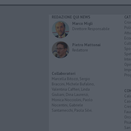
REDAZIONE QUI NEWS
CAT
Cro
Marco Migli
Poli
Direttore Responsabile
Attu
Eco
Cult
Pietro Mattonai
Spo
Redattore
Spet
Inte
Opi
Imp
Collaboratori
Pro
Marcella Bitozzi, Sergio
Braccini, Michele Bufalino,
Valentina Caffieri, Linda
CO
Giuliani, Dina Laurenzi,
Calc
Monica Nocciolini, Paolo
Cas
Nocentini, Gabriele
Cre
Santarnecchi, Paola Silvi.
Faug
Orc
Pisa
San