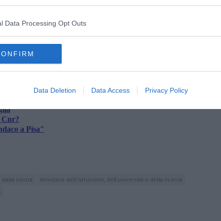
l Data Processing Opt Outs
oscana iscriviti alla
Newsletter QUInews - ToscanaMedia.
amente nella tua casella di posta.
CONFIRM
Data Deletion
Data Access
Privacy Policy
glia
l Cnr?
ndaco a Pisa"
italia nostra
ministero dell'istruzione, dell'università e della ricerca
o