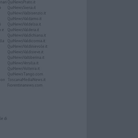
nari
QuiNewsPrato.it
a
QuiNewsSiena.it
QuiNewsValbisenzio.it
QuiNewsValdarno.it
i
QuiNewsValdelsa.it
o e
QuiNewsValdera.it
QuiNewsValdichiana.it
lla
QuiNewsValdicornia.it
QuiNewsValdinievole.it
QuiNewsValdisieve.it
QuiNewsValtiberina.it
QuiNewsVersilia.it
QuiNewsVolterra.it
QuiNewsTango.com
Don
ToscanaMediaNews.it
Fiorentinanews.com
le di