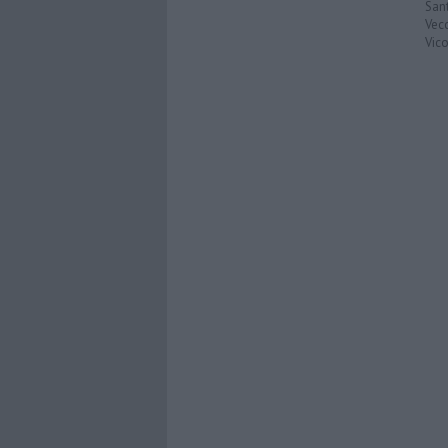
San
Vec
Vic