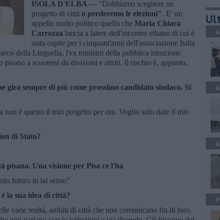
ISOLA D'ELBA —
"Dobbiamo scegliere un
progetto di città
o perderemo le elezioni"
. E' un
Ult
appello molto politico quello che
Maria Chiara
A
Carrozza
lancia a latere dell'incontro elbano di cui è
stata ospite per i cinquant'anni dell'associazione Italia
rco della Linguella, l'ex ministro della pubblica istruzione
 pisano a scuotersi da divisioni e attriti. Il rischio è, appunto,
e gira sempre di più come prossimo candidato sindaco. Si
A
 non è questo il mio progetto per ora. Voglio solo dare il mio
ion di Stato?
A
à pisana. Una visione per Pisa ce l'ha
mio futuro in tal senso"
è la sua idea di città?
P
lle varie realtà, ambiti di città che non comunicano fra di loro.
he non parlano con le istituzioni e via dicendo. C'è bisogno del