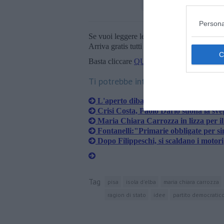
Persona
Se vuoi leggere le notizie principali della T
Arriva gratis tutti i giorni alle 20:00 dirett
Basta cliccare
QUI
Ti potrebbe interessare anche:
L'aperto dibattito sulle riforme
Crisi Costa, Paolo Dario suona la sve
Maria Chiara Carrozza in lizza per i
Fontanelli:"Primarie obbligate per si
Dopo Filippeschi, si scaldano i motori
Tag
pisa
isola d'elba
maria chiara carrozza
ragion di stato
idee
partito democratic