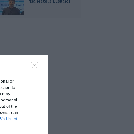
Pisa Mateus Lusuardi
sonal or
ection to
ou may
 personal
out of the
 downstream
B’s List of