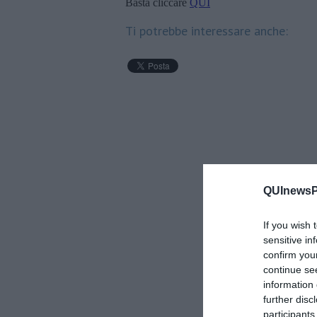
Basta cliccare
QUI
Ti potrebbe interessare anche:
QUInewsPi
If you wish 
sensitive in
confirm you
continue se
information 
further disc
participants