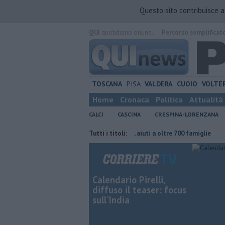
Questo sito contribuisce 
QUI
quotidiano online.
Percorso semplificat
TOSCANA
PISA
VALDERA
CUOIO
VOLTE
Home
Cronaca
Politica
Attualità
CALCI
CASCINA
CRESPINA-LORENZANA
eve continuare"
Carta Spesa 2026, aiuti a oltre 700 famiglie
Tutti i titoli:
Calci
Calendario Pirelli,
diffuso il teaser: focus
sull'India