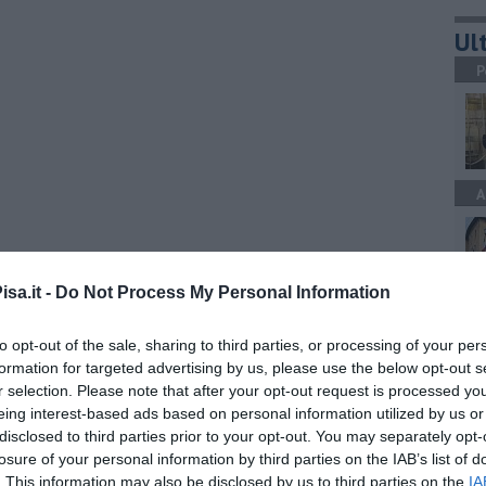
Ult
P
A
sa.it -
Do Not Process My Personal Information
A
to opt-out of the sale, sharing to third parties, or processing of your per
formation for targeted advertising by us, please use the below opt-out s
r selection. Please note that after your opt-out request is processed y
eing interest-based ads based on personal information utilized by us or
disclosed to third parties prior to your opt-out. You may separately opt-
A
losure of your personal information by third parties on the IAB’s list of
. This information may also be disclosed by us to third parties on the
IA