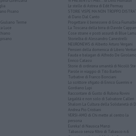
spina-Lorenzana
VI PRESENTO I MIEI... di Dino Fiumalbi
lia
Le stelle di Astrea di Edit Permay
iano Pisano
STORIE VISPE MA NON TROPPO DISTR
di Dario Dal Canto
 Giuliano Terme
Progettare il benessere di Erica Fiumalbi
ta Luce
La Toscana della birra di Davide Cappan
chiano
Cose strane e posti assurdi di Blue Lam
opisano
Storielba di Alessandro Canestrelli
NEURONEWS di Alberto Arturo Vergani
Pensieri della domenica di Libero Ventur
Fauda e balagan di Alfredo De Girolam
Enrico Catassi
Storie di ordinaria umanità di Nicolò Ste
Parole in viaggio di Tito Barbini
Turbative di Franco Bonciani
Lo scrittore sfigato di Enrico Guerrini e
Gordiano Lupi
Raccontare di Gusto di Rubina Rovini
Legalità e non solo di Salvatore Calleri
Shalom La Cultura della Solidarietà di 
Andrea Pio Cristiani
VERSI-AMO di Chi mette al centro la
persona
Eureka! di Nausica Manzi
Tabasco senza filtro di Tabasco n.6