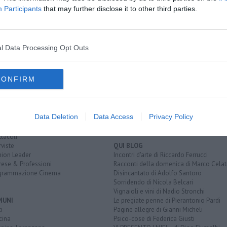
Participants
that may further disclose it to other third parties.
l Data Processing Opt Outs
EGORIE
RUBRICHE
CONFIRM
naca
Le notizie di oggi
tica
Più Letti della settimana
alità
Più Letti del mese
nomia
Archivio Notizie
Data Deletion
Data Access
Privacy Policy
ura
Persone
rt
Toscani in TV
tacoli
rviste
QUI BLOG
nion Leader
Incontri d'arte di Riccardo Ferrucci
rese & Professioni
Racconti della domenica di Marco Celat
grammazione Cinema
Disincantato di Adolfo Santoro
Sorridendo di Nicola Belcari
Vignaioli e vini di Nadio Stronchi
MUNI
Le pregiate penne di Pierantonio Pardi
i
Pagine allegre di Gianni Micheli
cina
Psico-cose di Federica Giusti