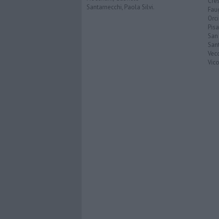
Cre
Santarnecchi, Paola Silvi.
Faug
Orc
Pisa
San
San
Vec
Vic