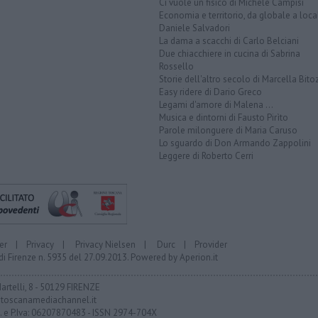
Ci vuole un fisico di Michele Campisi
Economia e territorio, da globale a loca
Daniele Salvadori
La dama a scacchi di Carlo Belciani
Due chiacchiere in cucina di Sabrina
Rossello
Storie dell'altro secolo di Marcella Bito
Easy ridere di Dario Greco
Legami d'amore di Malena ...
Musica e dintorni di Fausto Pirìto
Parole milonguere di Maria Caruso
Lo sguardo di Don Armando Zappolini
Leggere di Roberto Cerri
er
|
Privacy
|
Privacy Nielsen
|
Durc
|
Provider
di Firenze n. 5935 del 27.09.2013. Powered by
Aperion.it
Martelli, 8 - 50129 FIRENZE
toscanamediachannel.it
F. e P.Iva: 06207870483 - ISSN 2974-704X