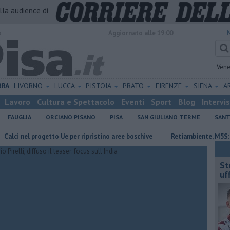
alla audience di
o
Aggiornato alle 19:00
Vene
RRA
LIVORNO
LUCCA
PISTOIA
PRATO
FIRENZE
SIENA
A
Lavoro
Cultura e Spettacolo
Eventi
Sport
Blog
Intervi
FAUGLIA
ORCIANO PISANO
PISA
SAN GIULIANO TERME
SANT
 nel progetto Ue per ripristino aree boschive
Retiambiente, M5S: "Nessu
St
uff