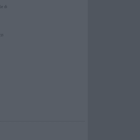
le di
zzi