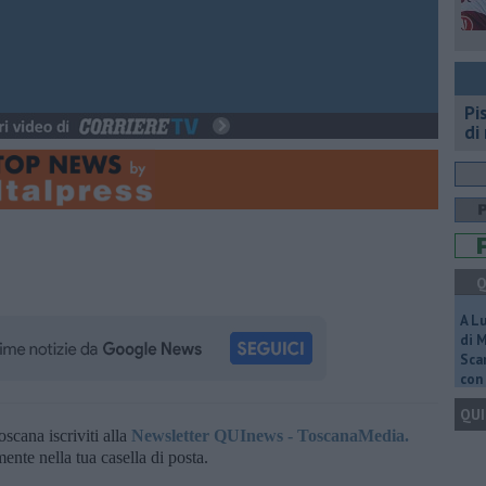
Pi
di
Q
A L
di 
Scar
con 
QUI
oscana iscriviti alla
Newsletter QUInews - ToscanaMedia.
amente nella tua casella di posta.