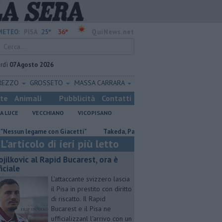
25°
36°
METEO:
PISA
QuiNews.net
rdì
07 Agosto 2026
REZZO
GROSSETO
MASSA CARRARA
ste
Animali
Pubblicità
Contatti
A LUCE
VECCHIANO
VICOPISANO
n legame con Giacetti"
Takeda, Pasqualino, "Il dialogo deve continuare
L'articolo di ieri più letto
ojilkovic al Rapid Bucarest, ora è
iciale
L'attaccante svizzero lascia
il Pisa in prestito con diritto
di riscatto. Il Rapid
Bucarest e il Pisa ne
ufficializzanl l'arrivo con un