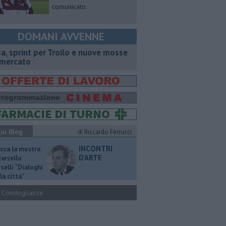
comunicato.
DOMANI AVVENNE
sa, sprint per Troilo e nuove mosse
 mercato
ui Blog
di Riccardo Ferrucci
INCONTRI
ucca la mostra
D'ARTE
Marcello
selli “Dialoghi
la città"
Condoglianze