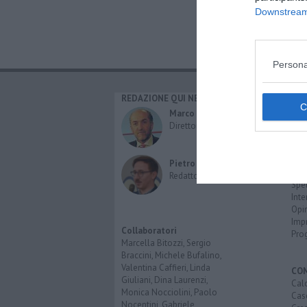
Downstream 
Persona
REDAZIONE QUI NEWS
CAT
Cro
Marco Migli
Poli
Direttore Responsabile
Attu
Eco
Cult
Pietro Mattonai
Spo
Redattore
Spet
Inte
Opi
Imp
Collaboratori
Pro
Marcella Bitozzi, Sergio
Braccini, Michele Bufalino,
Valentina Caffieri, Linda
CO
Giuliani, Dina Laurenzi,
Calc
Monica Nocciolini, Paolo
Cas
Nocentini, Gabriele