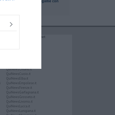
"Nessun legame con
Giacetti"
IL NETWORK QuiNews.net
QuiNewsAbetone.it
QuiNewsAmiata.it
QuiNewsAnimali.it
QuiNewsArezzo.it
QuiNewsCasentino.it
QuiNewsCecina.it
QuiNewsChianti.it
QuiNewsCuoio.it
QuiNewsElba.it
i
QuiNewsEmpolese.it
QuiNewsFirenze.it
QuiNewsGarfagnana.it
QuiNewsGrosseto.it
QuiNewsLivorno.it
QuiNewsLucca.it
QuiNewsLunigiana.it