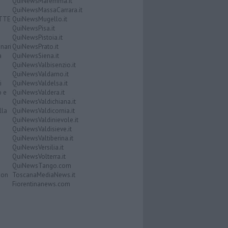
QuiNewsMaremma.it
QuiNewsMassaCarrara.it
ATTE
QuiNewsMugello.it
QuiNewsPisa.it
QuiNewsPistoia.it
nari
QuiNewsPrato.it
a
QuiNewsSiena.it
QuiNewsValbisenzio.it
QuiNewsValdarno.it
i
QuiNewsValdelsa.it
o e
QuiNewsValdera.it
QuiNewsValdichiana.it
lla
QuiNewsValdicornia.it
QuiNewsValdinievole.it
QuiNewsValdisieve.it
QuiNewsValtiberina.it
QuiNewsVersilia.it
QuiNewsVolterra.it
QuiNewsTango.com
Don
ToscanaMediaNews.it
Fiorentinanews.com