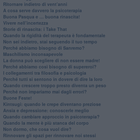
Ritornare indietro di vent’anni
​A cosa serve davvero la psicoterapia
​Buona Pasqua e … buona rinascita!
​Vivere nell’incertezza
​Storie di rinascita: i Take That
​Quando la rigidità del terapeuta è fondamentale
​Non sei indietro, stai seguendo il tuo tempo
​Perché abbiamo bisogno di Sanremo?
​Maschilismo inconsapevole
​La donna può scegliere di non essere madre!
​Perché abbiamo così bisogno di supereroi?
​I collegamenti tra filosofia e psicologia
​Perché tutti si sentono in dovere di dire la loro
​Quando crescere troppo presto diventa un peso
​Perché non impariamo mai dagli errori?
​Buone Feste!
​Kintsugi: quando le crepe diventano preziose
Ansia e depressione: conoscerle meglio
Quando cambiare approccio in psicoterapia?
​Quando la mente è più stanca del corpo
Non dormo, che cosa vuol dire?
​Rinnovare gli spazi per rinnovare noi stessi