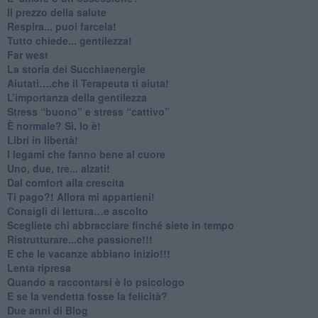
​Il prezzo della salute
​Respira... puoi farcela!
​Tutto chiede... gentilezza!
​Far west
​La storia dei Succhiaenergie
​Aiutati….che il Terapeuta ti aiuta!
​L’importanza della gentilezza
​Stress “buono” e stress “cattivo”
​È normale? Sì, lo è!
​Libri in libertà!
​I legami che fanno bene al cuore
Uno, due, tre... alzati!​
​Dal comfort alla crescita
​Ti pago?! Allora mi appartieni!​
​Consigli di lettura…e ascolto
​Scegliete chi abbracciare finché siete in tempo
​Ristrutturare...che passione!!!
​E che le vacanze abbiano inizio!!!
​Lenta ripresa
​Quando a raccontarsi è lo psicologo
​E se la vendetta fosse la felicità?
​Due anni di Blog