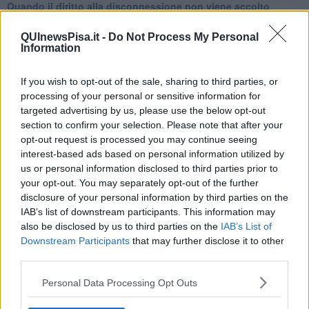
Quando il diritto alla disconnessione non viene accolto
​L’importanza della comunicazione in famiglia
​Il diritto ad essere disconnessi
QUInewsPisa.it -
Do Not Process My Personal
​Il pensiero dicotomico e la salute mentale
Information
​Consigli di lettura per genitori e non solo
​La Clownterapia
If you wish to opt-out of the sale, sharing to third parties, or
​Differenze tra persone frustrate e non
processing of your personal or sensitive information for
L’invisibile fatica mentale
targeted advertising by us, please use the below opt-out
Vacanze a km zero
section to confirm your selection. Please note that after your
​Buone Vacan(si)e!
opt-out request is processed you may continue seeing
​Il lato positivo delle cose
interest-based ads based on personal information utilized by
​Storie antiche di tempi moderni
us or personal information disclosed to third parties prior to
​Quello che alle mamme non dicono
your opt-out. You may separately opt-out of the further
Adultescenza
disclosure of your personal information by third parties on the
Homo imbecillis
​4 anni di Blog
IAB’s list of downstream participants. This information may
Quando il silenzio è aggressivo
also be disclosed by us to third parties on the
IAB’s List of
​Il passato, questo conosciuto!
Downstream Participants
that may further disclose it to other
​Clima ballerino e sbalzi d’umore
third parties.
La maternità
​L’uomo o l’orso?
Personal Data Processing Opt Outs
Non hanno un amico a teatro​