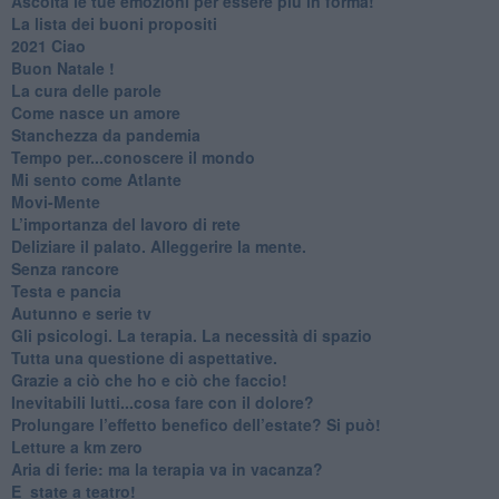
​Ascolta le tue emozioni per essere più in forma!
​La lista dei buoni propositi
2021 Ciao
Buon Natale !
​La cura delle parole
​Come nasce un amore
Stanchezza da pandemia
​Tempo per...conoscere il mondo
​Mi sento come Atlante
​Movi-Mente
​L’importanza del lavoro di rete
​Deliziare il palato. Alleggerire la mente.
​Senza rancore
​Testa e pancia
​Autunno e serie tv
​Gli psicologi. La terapia. La necessità di spazio
​Tutta una questione di aspettative.
​Grazie a ciò che ho e ciò che faccio!
​Inevitabili lutti...cosa fare con il dolore?
Prolungare l’effetto benefico dell’estate? Si può!
​Letture a km zero
​Aria di ferie: ma la terapia va in vacanza?
​E_state a teatro!