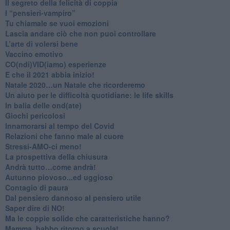
Il segreto della felicità di coppia
​I “pensieri-vampiro”
​Tu chiamale se vuoi emozioni
​Lascia andare ciò che non puoi controllare
L’arte di volersi bene
​Vaccino emotivo
CO(ndi)VID(iamo) esperienze
​E che il 2021 abbia inizio!
​Natale 2020…un Natale che ricorderemo
Un aiuto per le difficoltà quotidiane: le life skills
​In balia delle ond(ate)
Giochi pericolosi
Innamorarsi al tempo del Covid
​Relazioni che fanno male al cuore
​Stressi-AMO-ci meno!
​La prospettiva della chiusura
​Andrà tutto…come andrà!
Autunno piovoso...ed uggioso
​Contagio di paura
​Dal pensiero dannoso al pensiero utile
​Saper dire di NO!
​Ma le coppie solide che caratteristiche hanno?
​Mamma, babbo ritorno a scuola!