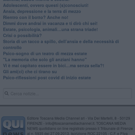
Adolescenti, ovvero questi (s)conosciuti!
Ansia, depressione e la terra di mezzo
​Rientro con il botto? Anche no!
Dimmi dove andrai in vacanza e ti dirò chi sei!
​Estate, psicologia, animali…una strana triade!
​Crisi o possibilità?
​Storia di un tacco a spillo, dell’ansia e della necessità di
controllo
​Psico-sogno di un teatro di mezza estate
"La memoria che solo gli anziani hanno"
​Vi è mai capitato essere in bici…ma senza sella?!
​Gli ami(ci) che ci tirano su
Psico-riflessioni post covid di inizio estate
Editore Toscana Media Channel srl - Via Dei Martelli, 8 - 50129
FIRENZE - info@toscanamediachannel.it. TOSCANA MEDIA
NEWS quotidiano on line registrato presso il Tribunale di Firenze
al n. 5935 del 27.09.2013. Iscrizione ROC 22105 - C.F. e P.Iva