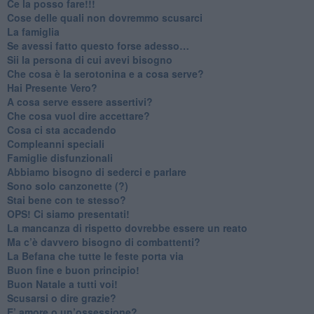
​Ce la posso fare!!!
​Cose delle quali non dovremmo scusarci
​La famiglia
​Se avessi fatto questo forse adesso…
​Sii la persona di cui avevi bisogno
Che cosa è la serotonina e a cosa serve?
​Hai Presente Vero?
A cosa serve essere assertivi?
​Che cosa vuol dire accettare?
​Cosa ci sta accadendo
​Compleanni speciali
​Famiglie disfunzionali
​Abbiamo bisogno di sederci e parlare
Sono solo canzonette (?)
​Stai bene con te stesso?
​OPS! Ci siamo presentati!
​La mancanza di rispetto dovrebbe essere un reato
​Ma c’è davvero bisogno di combattenti?
​La Befana che tutte le feste porta via
Buon fine e buon principio!
​Buon Natale a tutti voi!
​Scusarsi o dire grazie?
​E’ amore o un’ossessione?