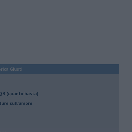
erica Giusti
 QB (quanto basta)
ture sull’umore