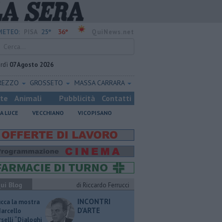
25°
36°
METEO:
PISA
QuiNews.net
rdì
07 Agosto 2026
REZZO
GROSSETO
MASSA CARRARA
ste
Animali
Pubblicità
Contatti
A LUCE
VECCHIANO
VICOPISANO
ui Blog
di Riccardo Ferrucci
INCONTRI
ucca la mostra
D'ARTE
Marcello
selli “Dialoghi