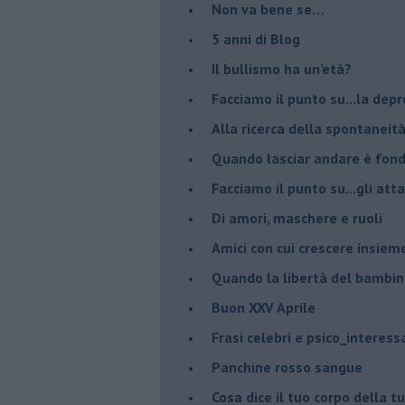
Non va bene se…
​5 anni di Blog
​Il bullismo ha un’età?
Facciamo il punto su...la dep
​Alla ricerca della spontaneit
​Quando lasciar andare è fo
Facciamo il punto su...gli atta
Di amori, maschere e ruoli
​Amici con cui crescere insiem
​Quando la libertà del bambino
Buon XXV Aprile
​Frasi celebri e psico_interess
​Panchine rosso sangue
​Cosa dice il tuo corpo della 