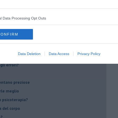
Sanremo?
l Data Processing Opt Outs
on essere madre!
di supereroi?
CONFIRM
 psicologia
ere di dire la loro
Data Deletion
Data Access
Privacy Policy
to diventa un peso
li errori?
ventano preziose
rle meglio
 psicoterapia?
a del corpo
e?