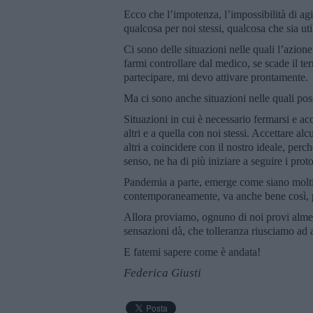
Ecco che l’impotenza, l’impossibilità di ag
qualcosa per noi stessi, qualcosa che sia ut
Ci sono delle situazioni nelle quali l’azio
farmi controllare dal medico, se scade il t
partecipare, mi devo attivare prontamente.
Ma ci sono anche situazioni nelle quali po
Situazioni in cui è necessario fermarsi e ac
altri e a quella con noi stessi. Accettare al
altri a coincidere con il nostro ideale, perc
senso, ne ha di più iniziare a seguire i prot
Pandemia a parte, emerge come siano molti i
contemporaneamente, va anche bene così, pur
Allora proviamo, ognuno di noi provi almen
sensazioni dà, che tolleranza riusciamo a
E fatemi sapere come è andata!
Federica Giusti