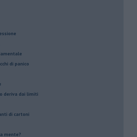
ressione
à
ndamentale
cchi di panico
e
 deriva dai limiti
anti di cartoni
tua mente?