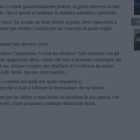
ire, ci rende paradossalmente potenti, in grado davvero di fare
ile, che ci sproni a cambiare in maniera autentica e profonda.
ne vince. Se accuso un forte dolore al petto, devo muovermi a
P
ermine per inviare i moduli per un concorso al quale voglio
ssiamo fare davvero poco.
cettare l’impotenza. A cosa mi riferisco? Alle relazioni con gli
cune spigolosità altrui, capire che non si possono costringere gli
hé no, iniziare a capire che ribellarsi al Covid non ha molto
ocolli, fermi, ma non certo passivi.
 contesti nei quali noi siamo impotenti e,
ché si inizi a tollerare la frustrazione che ne deriva.
o per un attimo a stare fermo ed ascoltare la sua pancia, che
d avere, come possiamo cambiare rimanendo fermi.