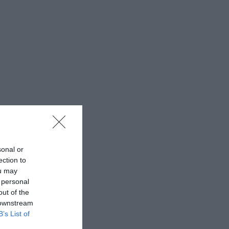
sonal or
ection to
ou may
 personal
out of the
 downstream
B’s List of