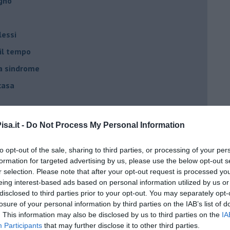
egno
lessi
 il tempo
na sindrome
casa
i
sa.it -
Do Not Process My Personal Information
oterapia
to opt-out of the sale, sharing to third parties, or processing of your per
scita!
formation for targeted advertising by us, please use the below opt-out s
r selection. Please note that after your opt-out request is processed y
eing interest-based ads based on personal information utilized by us or
t
disclosed to third parties prior to your opt-out. You may separately opt-
peuta è fondamentale
losure of your personal information by third parties on the IAB’s list of
. This information may also be disclosed by us to third parties on the
IA
do il tuo tempo
Participants
that may further disclose it to other third parties.