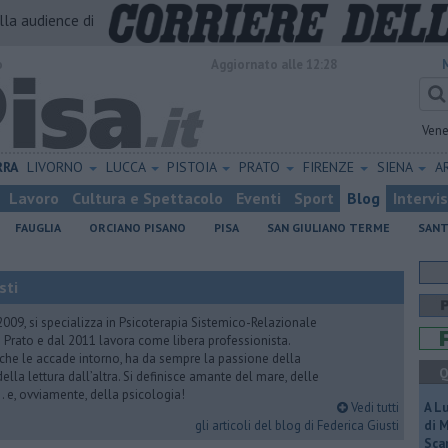
alla audience di
o
Aggiornato alle 12:28
Vene
RRA
LIVORNO
LUCCA
PISTOIA
PRATO
FIRENZE
SIENA
A
Lavoro
Cultura e Spettacolo
Eventi
Sport
Blog
Intervi
FAUGLIA
ORCIANO PISANO
PISA
SAN GIULIANO TERME
SANT
sti
2009, si specializza in Psicoterapia Sistemico-Relazionale
 Prato e dal 2011 lavora come libera professionista.
 che le accade intorno, ha da sempre la passione della
Q
ella lettura dall’altra. Si definisce amante del mare, delle
 e, ovviamente, della psicologia!
Vedi tutti
A L
gli articoli del blog di Federica Giusti
di 
Scar