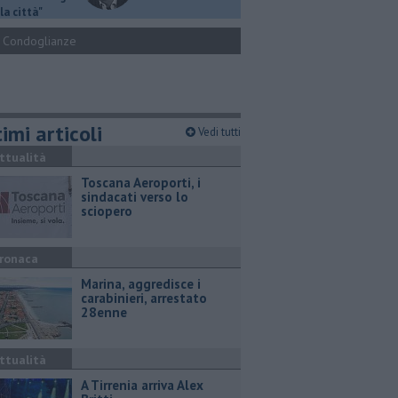
la città"
Condoglianze
imi articoli
Vedi tutti
ttualità
Toscana Aeroporti, i
sindacati verso lo
sciopero
ronaca
Marina, aggredisce i
carabinieri, arrestato
28enne
ttualità
A Tirrenia arriva Alex