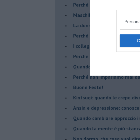
​Perché abbiamo bisogno di 
​Maschilismo inconsapevole
Persona
​La donna può scegliere di n
​Perché abbiamo così bisogno 
​I collegamenti tra filosofia e
​Perché tutti si sentono in dov
​Quando crescere troppo pres
​Perché non impariamo mai dag
​Buone Feste!
​Kintsugi: quando le crepe di
Ansia e depressione: conosce
Quando cambiare approccio in
​Quando la mente è più stanc
Non dormo, che cosa vuol dir