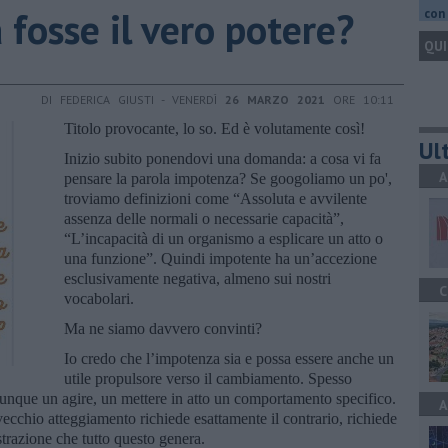
a fosse il vero potere?
con 
QUI
DI FEDERICA GIUSTI - VENERDÌ
26 MARZO 2021
ORE 10:11
Titolo provocante, lo so. Ed è volutamente così!
Ult
Inizio subito ponendovi una domanda: a cosa vi fa
A
pensare la parola impotenza? Se googoliamo un po',
troviamo definizioni come “Assoluta e avvilente
assenza delle normali o necessarie capacità”,
“L’incapacità di un organismo a esplicare un atto o
una funzione”. Quindi impotente ha un’accezione
esclusivamente negativa, almeno sui nostri
C
vocabolari.
Ma ne siamo davvero convinti?
Io credo che l’impotenza sia e possa essere anche un
utile propulsore verso il cambiamento. Spesso
nque un agire, un mettere in atto un comportamento specifico.
A
vecchio atteggiamento richiede esattamente il contrario, richiede
rustrazione che tutto questo genera.