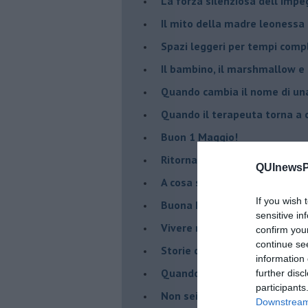
​La forza silenziosa dell'imp
​Il mito della madre leonessa
Spazi leggeri per tempi comp
Il bambino, il marshmallow e
​Quando cambia il nome di u
​Quando il terapeuta torna a 
​Buon 1 Maggio!
Ritornare indietro di vent’ann
QUInewsPi
​A cosa serve davvero la psic
If you wish 
​Buona Pasqua e … buona rina
sensitive in
​Vivere nell’incertezza
confirm you
continue se
​Storie di rinascita: i Take Tha
information 
​Quando la rigidità del tera
further disc
participants
​Non sei indietro, stai seguen
Downstream 