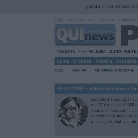
Questo sito contribuisce 
QUI
quotidiano online.
Percorso semplificat
TOSCANA
PISA
VALDERA
CUOIO
VOLTE
Home
Cronaca
Politica
Attualità
CALCI
CASCINA
CRESPINA-LORENZANA
PSICO-COSE — il Blog di Federica Giu
Laureata in Psicologia nel 
nel 2016 presso il CSAPR di
Curiosa e interessata a ciò
narrazione da una parte, e d
passeggiate, degli animali…