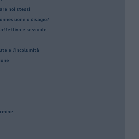
vare noi stessi
 connessione o disagio?
 affettiva e sessuale
ute e l’incolumità
ione
ermine