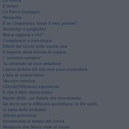
​Il tempo
​Lo Psico-Coraggio
Rinascita
​E se l’impotenza fosse il vero potere?
Stereotipi e pregiudizi
​Brava ragazza a chi?
​Compleanni e psicologia
Effetti del Covid sulla nostra vita
Il segreto della felicità di coppia
​I “pensieri-vampiro”
​Tu chiamale se vuoi emozioni
​Lascia andare ciò che non puoi controllare
L’arte di volersi bene
​Vaccino emotivo
CO(ndi)VID(iamo) esperienze
​E che il 2021 abbia inizio!
​Natale 2020…un Natale che ricorderemo
Un aiuto per le difficoltà quotidiane: le life skills
​In balia delle ond(ate)
Giochi pericolosi
Innamorarsi al tempo del Covid
​Relazioni che fanno male al cuore