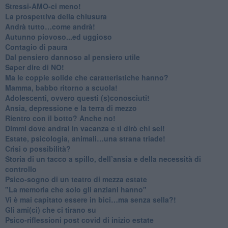
​Stressi-AMO-ci meno!
​La prospettiva della chiusura
​Andrà tutto…come andrà!
Autunno piovoso...ed uggioso
​Contagio di paura
​Dal pensiero dannoso al pensiero utile
​Saper dire di NO!
​Ma le coppie solide che caratteristiche hanno?
​Mamma, babbo ritorno a scuola!
Adolescenti, ovvero questi (s)conosciuti!
Ansia, depressione e la terra di mezzo
​Rientro con il botto? Anche no!
Dimmi dove andrai in vacanza e ti dirò chi sei!
​Estate, psicologia, animali…una strana triade!
​Crisi o possibilità?
​Storia di un tacco a spillo, dell’ansia e della necessità di
controllo
​Psico-sogno di un teatro di mezza estate
"La memoria che solo gli anziani hanno"
​Vi è mai capitato essere in bici…ma senza sella?!
​Gli ami(ci) che ci tirano su
Psico-riflessioni post covid di inizio estate