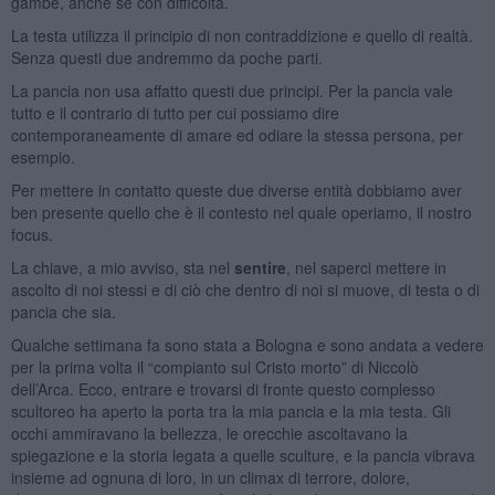
gambe, anche se con difficoltà.
La testa utilizza il principio di non contraddizione e quello di realtà.
Senza questi due andremmo da poche parti.
La pancia non usa affatto questi due principi. Per la pancia vale
tutto e il contrario di tutto per cui possiamo dire
contemporaneamente di amare ed odiare la stessa persona, per
esempio.
Per mettere in contatto queste due diverse entità dobbiamo aver
ben presente quello che è il contesto nel quale operiamo, il nostro
focus.
La chiave, a mio avviso, sta nel
sentire
, nel saperci mettere in
ascolto di noi stessi e di ciò che dentro di noi si muove, di testa o di
pancia che sia.
Qualche settimana fa sono stata a Bologna e sono andata a vedere
per la prima volta il “compianto sul Cristo morto” di Niccolò
dell’Arca. Ecco, entrare e trovarsi di fronte questo complesso
scultoreo ha aperto la porta tra la mia pancia e la mia testa. Gli
occhi ammiravano la bellezza, le orecchie ascoltavano la
spiegazione e la storia legata a quelle sculture, e la pancia vibrava
insieme ad ognuna di loro, in un climax di terrore, dolore,