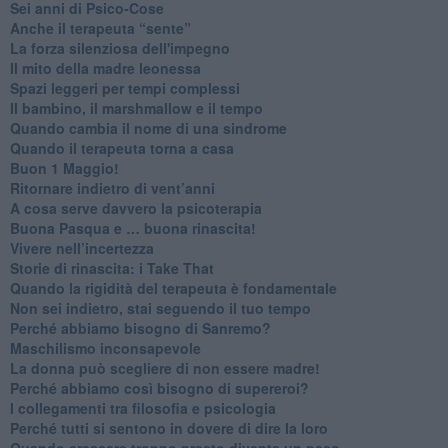
Sei anni di Psico-Cose
​Anche il terapeuta “sente”
​La forza silenziosa dell'impegno
​Il mito della madre leonessa
Spazi leggeri per tempi complessi
Il bambino, il marshmallow e il tempo
​Quando cambia il nome di una sindrome
​Quando il terapeuta torna a casa
​Buon 1 Maggio!
Ritornare indietro di vent’anni
​A cosa serve davvero la psicoterapia
​Buona Pasqua e … buona rinascita!
​Vivere nell’incertezza
​Storie di rinascita: i Take That
​Quando la rigidità del terapeuta è fondamentale
​Non sei indietro, stai seguendo il tuo tempo
​Perché abbiamo bisogno di Sanremo?
​Maschilismo inconsapevole
​La donna può scegliere di non essere madre!
​Perché abbiamo così bisogno di supereroi?
​I collegamenti tra filosofia e psicologia
​Perché tutti si sentono in dovere di dire la loro
​Quando crescere troppo presto diventa un peso