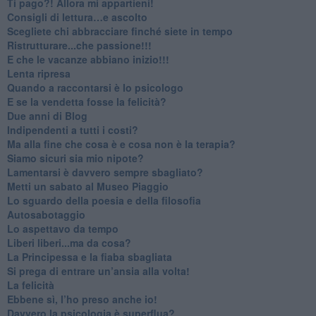
​Ti pago?! Allora mi appartieni!​
​Consigli di lettura…e ascolto
​Scegliete chi abbracciare finché siete in tempo
​Ristrutturare...che passione!!!
​E che le vacanze abbiano inizio!!!
​Lenta ripresa
​Quando a raccontarsi è lo psicologo
​E se la vendetta fosse la felicità?
​Due anni di Blog
​Indipendenti a tutti i costi?
​Ma alla fine che cosa è e cosa non è la terapia?
​Siamo sicuri sia mio nipote?
​Lamentarsi è davvero sempre sbagliato?
​Metti un sabato al Museo Piaggio
​Lo sguardo della poesia e della filosofia
Autosabotaggio
​Lo aspettavo da tempo
​Liberi liberi...ma da cosa?
​La Principessa e la fiaba sbagliata
Si prega di entrare un’ansia alla volta!
​La felicità
​Ebbene sì, l’ho preso anche io!
​Davvero la psicologia è superflua?