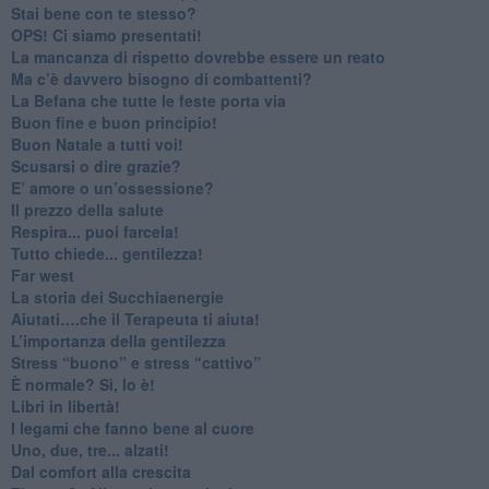
​Stai bene con te stesso?
​OPS! Ci siamo presentati!
​La mancanza di rispetto dovrebbe essere un reato
​Ma c’è davvero bisogno di combattenti?
​La Befana che tutte le feste porta via
Buon fine e buon principio!
​Buon Natale a tutti voi!
​Scusarsi o dire grazie?
​E’ amore o un’ossessione?
​Il prezzo della salute
​Respira... puoi farcela!
​Tutto chiede... gentilezza!
​Far west
​La storia dei Succhiaenergie
​Aiutati….che il Terapeuta ti aiuta!
​L’importanza della gentilezza
​Stress “buono” e stress “cattivo”
​È normale? Sì, lo è!
​Libri in libertà!
​I legami che fanno bene al cuore
Uno, due, tre... alzati!​
​Dal comfort alla crescita