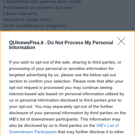
​L’importanza dell’assenza della madre
​Prendiamoci un pò meno sul serio
​L’anno che verrà
​Cazzullo e nostre radici
​Come un elefante in soggiorno
​Abbiamo perso tutti
E se le cose non vanno come vorresti?
QUInewsPisa.it -
Do Not Process My Personal
​Chi sono i genitori elicottero
Information
Come è davvero la terapia
Quando il diritto alla disconnessione non viene accolto
​L’importanza della comunicazione in famiglia
If you wish to opt-out of the sale, sharing to third parties, or
​Il diritto ad essere disconnessi
processing of your personal or sensitive information for
​Il pensiero dicotomico e la salute mentale
targeted advertising by us, please use the below opt-out
​Consigli di lettura per genitori e non solo
section to confirm your selection. Please note that after your
​La Clownterapia
opt-out request is processed you may continue seeing
​Differenze tra persone frustrate e non
interest-based ads based on personal information utilized by
L’invisibile fatica mentale
us or personal information disclosed to third parties prior to
Vacanze a km zero
your opt-out. You may separately opt-out of the further
​Buone Vacan(si)e!
disclosure of your personal information by third parties on the
​Il lato positivo delle cose
IAB’s list of downstream participants. This information may
​Storie antiche di tempi moderni
also be disclosed by us to third parties on the
IAB’s List of
​Quello che alle mamme non dicono
Downstream Participants
that may further disclose it to other
Adultescenza