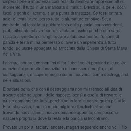
disperazione e impotenza così reali da sembrare rappresentati sul
momento. Il tutto in una manciata di minuti. Brividi sulla pelle, occhi
lucidi e gonfi di lacrime, e una punta di tristezza. Se fossi entrata
solo “di testa” avrei perso tutte le sfumature emotive. Se, al
contrario, mi fossi fatta guidare solo dalla pancia, conoscendomi,
probabilmente mi avrebbero invitata ad uscire perché non sarei
riuscita a smettere di singhiozzare affannosamente. L’unione di
pancia e testa mi ha permesso di avere un’esperienza a tutto
tondo, ed uscire appagata ed arricchita dalla Chiesa di Santa Maria
della Vita.
Lasciarci andare, consentirci di far fluire i nostri pensieri e le nostre
emozioni ci permette innanzitutto di conoscerci meglio, e, di
conseguenza, di sapere meglio come muoverci, come destreggiarci
nelle situazioni.
E badate bene che con il destreggiarsi non mi riferisco all’idea di
trovare delle soluzioni, delle risposte, bensì a quella di trovare le
giuste domande da farsi, perché sono loro la nostra guida più utile.
E, a mio avviso, non c’è modo migliore di arricchirci se non
trovando nuovi stimoli, nuove domande appunto, che possono
nascere proprio là dove la testa e la pancia si incontrano.
Provate un po' a lasciarvi andare, magari seguendo anche voi il filo