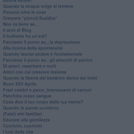
​Quando la terapia volge al termine
​Persone oltre le cose
​Crescere “piccoli Buddha”
Non va bene se…
​5 anni di Blog
​Il bullismo ha un’età?
Facciamo il punto su...la depressione
​Alla ricerca della spontaneità
​Quando lasciar andare è fondamentale
Facciamo il punto su...gli attacchi di panico
Di amori, maschere e ruoli
​Amici con cui crescere insieme
​Quando la libertà del bambino deriva dai limiti
Buon XXV Aprile
​Frasi celebri e psico_interessanti di cartoni
​Panchine rosso sangue
​Cosa dice il tuo corpo della tua mente?
​Quando le parole uccidono
​(Falsi) miti familiari
​Educare alla gentilezza
​Cuoricini, cuoricini
I lutti della vita