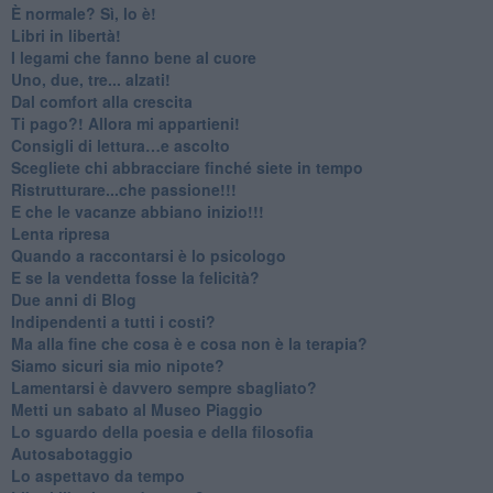
​È normale? Sì, lo è!
​Libri in libertà!
​I legami che fanno bene al cuore
Uno, due, tre... alzati!​
​Dal comfort alla crescita
​Ti pago?! Allora mi appartieni!​
​Consigli di lettura…e ascolto
​Scegliete chi abbracciare finché siete in tempo
​Ristrutturare...che passione!!!
​E che le vacanze abbiano inizio!!!
​Lenta ripresa
​Quando a raccontarsi è lo psicologo
​E se la vendetta fosse la felicità?
​Due anni di Blog
​Indipendenti a tutti i costi?
​Ma alla fine che cosa è e cosa non è la terapia?
​Siamo sicuri sia mio nipote?
​Lamentarsi è davvero sempre sbagliato?
​Metti un sabato al Museo Piaggio
​Lo sguardo della poesia e della filosofia
Autosabotaggio
​Lo aspettavo da tempo