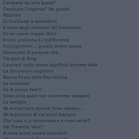
​L’empatia da sola basta?
​Cavalcare l’urgenza? No grazie!
Ripartire
​Ci rivediamo a settembre!
​Il ruolo degli attivatori del benessere
​Forse siamo troppo liberi
​Il vero problema è l’indifferenza
​Il congiuntivo… questo strano amico
​Circondati di persone che…
​Tre anni di Blog
​Lavorare sotto stress significa lavorare male
​Le distorsioni cognitive
​Buona Festa della Repubblica
Le emozioni
​Ce la posso fare!!!
​Cose delle quali non dovremmo scusarci
​La famiglia
​Se avessi fatto questo forse adesso…
​Sii la persona di cui avevi bisogno
Che cosa è la serotonina e a cosa serve?
​Hai Presente Vero?
A cosa serve essere assertivi?
​Che cosa vuol dire accettare?