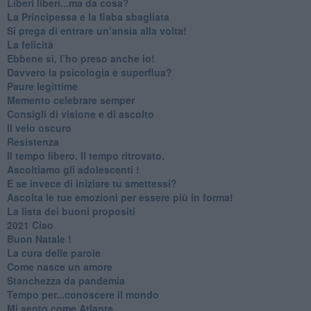
​Liberi liberi...ma da cosa?
​La Principessa e la fiaba sbagliata
Si prega di entrare un’ansia alla volta!
​La felicità
​Ebbene sì, l’ho preso anche io!
​Davvero la psicologia è superflua?
Paure legittime
​Memento celebrare semper
​Consigli di visione e di ascolto
​Il velo oscuro
Resistenza
​Il tempo libero. Il tempo ritrovato.
Ascoltiamo gli adolescenti !
​E se invece di iniziare tu smettessi?
​Ascolta le tue emozioni per essere più in forma!
​La lista dei buoni propositi
2021 Ciao
Buon Natale !
​La cura delle parole
​Come nasce un amore
Stanchezza da pandemia
​Tempo per...conoscere il mondo
​Mi sento come Atlante