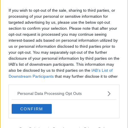
Vacanze a km zero
​Buone Vacan(si)e!
If you wish to opt-out of the sale, sharing to third parties, or
​Il lato positivo delle cose
processing of your personal or sensitive information for
​Storie antiche di tempi moderni
targeted advertising by us, please use the below opt-out
​Quello che alle mamme non dicono
section to confirm your selection. Please note that after your
Adultescenza
opt-out request is processed you may continue seeing
Homo imbecillis
interest-based ads based on personal information utilized by
​4 anni di Blog
us or personal information disclosed to third parties prior to
Quando il silenzio è aggressivo
​Il passato, questo conosciuto!
your opt-out. You may separately opt-out of the further
​Clima ballerino e sbalzi d’umore
disclosure of your personal information by third parties on the
La maternità
IAB’s list of downstream participants. This information may
​L’uomo o l’orso?
also be disclosed by us to third parties on the
IAB’s List of
Non hanno un amico a teatro​
Downstream Participants
that may further disclose it to other
​Tutta una questione di rispetto
third parties.
​Cose che ci esauriscono
​Vespa che passione!
Personal Data Processing Opt Outs
​Lasciate ai vostri figli il diritto di piangere
​Parole d’amore regalate al vento
CONFIRM
​Essere genitori di un adolescente
​Saper pazientare
​Giornata del Fiocchetto Lilla
​Venerdì emozionalmente sostenibile