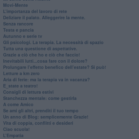
​Movi-Mente
​L’importanza del lavoro di rete
​Deliziare il palato. Alleggerire la mente.
​Senza rancore
​Testa e pancia
​Autunno e serie tv
​Gli psicologi. La terapia. La necessità di spazio
​Tutta una questione di aspettative.
​Grazie a ciò che ho e ciò che faccio!
​Inevitabili lutti...cosa fare con il dolore?
Prolungare l’effetto benefico dell’estate? Si può!
​Letture a km zero
​Aria di ferie: ma la terapia va in vacanza?
​E_state a teatro!
​Consigli di lettura estivi
​Stanchezza mentale: come gestirla
​A come Amico
​Se ami gli altri, prenditi il tuo tempo
​Un anno di Blog: semplicemente Grazie!
​Vita di coppia, conflitti e desideri
​Ciao scuola!
​L’Empatia