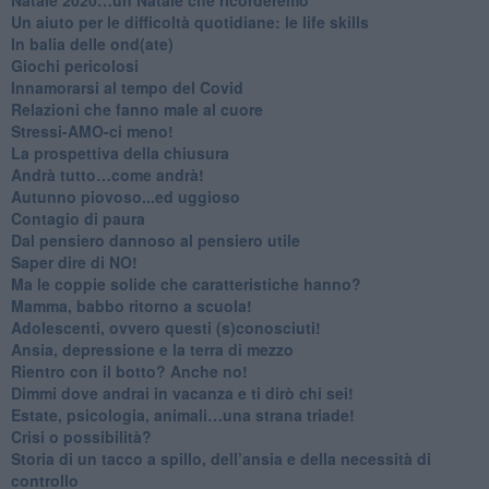
Un aiuto per le difficoltà quotidiane: le life skills
​In balia delle ond(ate)
Giochi pericolosi
Innamorarsi al tempo del Covid
​Relazioni che fanno male al cuore
​Stressi-AMO-ci meno!
​La prospettiva della chiusura
​Andrà tutto…come andrà!
Autunno piovoso...ed uggioso
​Contagio di paura
​Dal pensiero dannoso al pensiero utile
​Saper dire di NO!
​Ma le coppie solide che caratteristiche hanno?
​Mamma, babbo ritorno a scuola!
Adolescenti, ovvero questi (s)conosciuti!
Ansia, depressione e la terra di mezzo
​Rientro con il botto? Anche no!
Dimmi dove andrai in vacanza e ti dirò chi sei!
​Estate, psicologia, animali…una strana triade!
​Crisi o possibilità?
​Storia di un tacco a spillo, dell’ansia e della necessità di
controllo