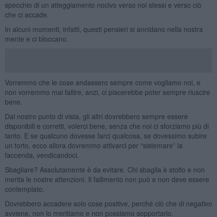
specchio di un atteggiamento nocivo verso noi stessi e verso ciò
che ci accade.
In alcuni momenti, infatti, questi pensieri si annidano nella nostra
mente e ci bloccano.
Vorremmo che le cose andassero sempre come vogliamo noi, e
non vorremmo mai fallire, anzi, ci piacerebbe poter sempre riuscire
bene.
Dal nostro punto di vista, gli altri dovrebbero sempre essere
disponibili e corretti, volerci bene, senza che noi ci sforziamo più di
tanto. E se qualcuno dovesse farci qualcosa, se dovessimo subire
un torto, ecco allora dovremmo attivarci per “sistemare” la
faccenda, vendicandoci.
Sbagliare? Assolutamente è da evitare. Chi sbaglia è stolto e non
merita le nostre attenzioni. Il fallimento non può e non deve essere
contemplato.
Dovrebbero accadere solo cose positive, perché ciò che di negativo
avviene, non lo meritiamo e non possiamo sopportarlo.