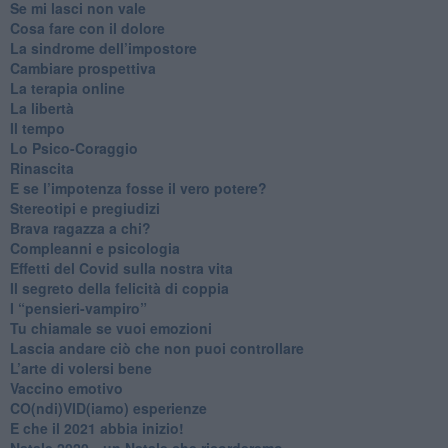
​Se mi lasci non vale
Cosa fare con il dolore
​La sindrome dell’impostore
​Cambiare prospettiva
La terapia online
La libertà
​Il tempo
​Lo Psico-Coraggio
Rinascita
​E se l’impotenza fosse il vero potere?
Stereotipi e pregiudizi
​Brava ragazza a chi?
​Compleanni e psicologia
Effetti del Covid sulla nostra vita
Il segreto della felicità di coppia
​I “pensieri-vampiro”
​Tu chiamale se vuoi emozioni
​Lascia andare ciò che non puoi controllare
L’arte di volersi bene
​Vaccino emotivo
CO(ndi)VID(iamo) esperienze
​E che il 2021 abbia inizio!
​Natale 2020…un Natale che ricorderemo