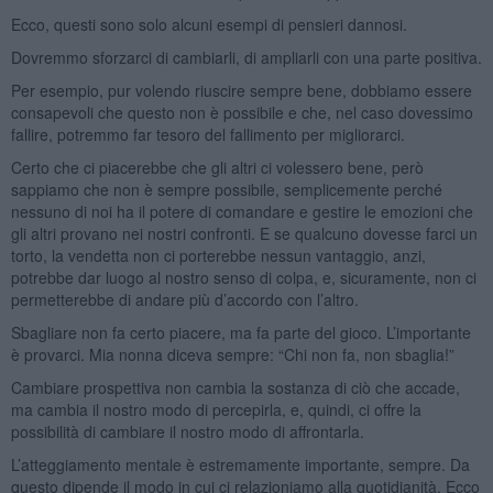
Ecco, questi sono solo alcuni esempi di pensieri dannosi.
Dovremmo sforzarci di cambiarli, di ampliarli con una parte positiva.
Per esempio, pur volendo riuscire sempre bene, dobbiamo essere
consapevoli che questo non è possibile e che, nel caso dovessimo
fallire, potremmo far tesoro del fallimento per migliorarci.
Certo che ci piacerebbe che gli altri ci volessero bene, però
sappiamo che non è sempre possibile, semplicemente perché
nessuno di noi ha il potere di comandare e gestire le emozioni che
gli altri provano nei nostri confronti. E se qualcuno dovesse farci un
torto, la vendetta non ci porterebbe nessun vantaggio, anzi,
potrebbe dar luogo al nostro senso di colpa, e, sicuramente, non ci
permetterebbe di andare più d’accordo con l’altro.
Sbagliare non fa certo piacere, ma fa parte del gioco. L’importante
è provarci. Mia nonna diceva sempre: “Chi non fa, non sbaglia!”
Cambiare prospettiva non cambia la sostanza di ciò che accade,
ma cambia il nostro modo di percepirla, e, quindi, ci offre la
possibilità di cambiare il nostro modo di affrontarla.
L’atteggiamento mentale è estremamente importante, sempre. Da
questo dipende il modo in cui ci relazioniamo alla quotidianità. Ecco