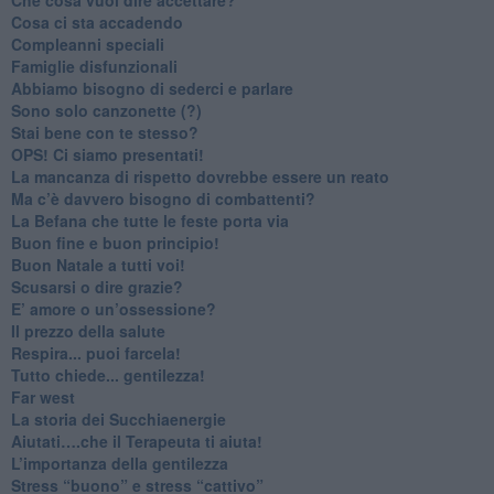
​Cosa ci sta accadendo
​Compleanni speciali
​Famiglie disfunzionali
​Abbiamo bisogno di sederci e parlare
Sono solo canzonette (?)
​Stai bene con te stesso?
​OPS! Ci siamo presentati!
​La mancanza di rispetto dovrebbe essere un reato
​Ma c’è davvero bisogno di combattenti?
​La Befana che tutte le feste porta via
Buon fine e buon principio!
​Buon Natale a tutti voi!
​Scusarsi o dire grazie?
​E’ amore o un’ossessione?
​Il prezzo della salute
​Respira... puoi farcela!
​Tutto chiede... gentilezza!
​Far west
​La storia dei Succhiaenergie
​Aiutati….che il Terapeuta ti aiuta!
​L’importanza della gentilezza
​Stress “buono” e stress “cattivo”