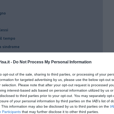
egno
lessi
 il tempo
na sindrome
casa
sa.it -
Do Not Process My Personal Information
i
to opt-out of the sale, sharing to third parties, or processing of your per
oterapia
formation for targeted advertising by us, please use the below opt-out s
r selection. Please note that after your opt-out request is processed y
scita!
eing interest-based ads based on personal information utilized by us or
disclosed to third parties prior to your opt-out. You may separately opt-
losure of your personal information by third parties on the IAB’s list of
t
. This information may also be disclosed by us to third parties on the
IA
Participants
that may further disclose it to other third parties.
peuta è fondamentale