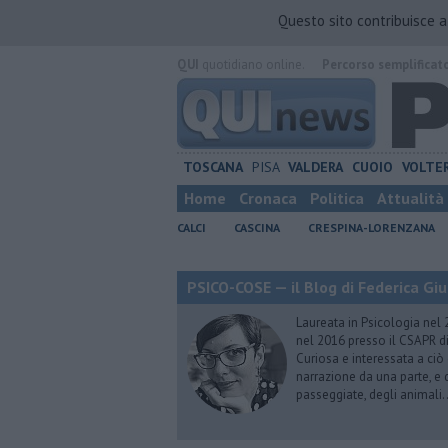
Questo sito contribuisce 
QUI
quotidiano online.
Percorso semplificat
TOSCANA
PISA
VALDERA
CUOIO
VOLTE
Home
Cronaca
Politica
Attualità
CALCI
CASCINA
CRESPINA-LORENZANA
PSICO-COSE — il Blog di Federica Giu
Laureata in Psicologia nel 
nel 2016 presso il CSAPR di
Curiosa e interessata a ciò
narrazione da una parte, e d
passeggiate, degli animali…