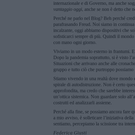
internazionale e di Governo, ma anche sogg
vantaggio oggi
, anche se non è detto che
Perché ne parlo nel Blog? Beh perché credo s
parafrasando Freud. Noi siamo in continua 
incalzante, oggi abbiamo dispositivi che so
sofisticarci sempre di più. Quindi il mondo
con mano ogni giorno.
Viviamo in un modo esterno in frantumi. E
Dopo la pandemia soprattutto, si è visto l’
Situazioni che arrivano anche alle cronache 
gruppo e tutto ciò che purtroppo possiamo 
Stiamo vivendo in una realtà dove mondo e
spirale di autodistruzione. Non è certo ques
approfondita, ma credo che sarebbe interes
un’ottica sistemica. Non guardare solo all’
costrutti ed analizzarli assieme.
Perché alla fine, se possiamo ancora fare qu
a mio avviso, è solleticare l’iniziativa del
sentiamo, percepiamo la scissione tra intern
Federica Giusti