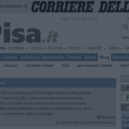
alla audience di
o
Aggiornato alle 19:00
Sab
RRA
LIVORNO
LUCCA
PISTOIA
PRATO
FIRENZE
SIENA
A
Lavoro
Cultura e Spettacolo
Eventi
Sport
Blog
Intervi
FAUGLIA
ORCIANO PISANO
PISA
SAN GIULIANO TERME
SANT
sti
2009, si specializza in Psicoterapia Sistemico-Relazionale
 Prato e dal 2011 lavora come libera professionista.
 che le accade intorno, ha da sempre la passione della
Q
ella lettura dall’altra. Si definisce amante del mare, delle
 e, ovviamente, della psicologia!
Vedi tutti
A L
gli articoli del blog di Federica Giusti
di 
Scar