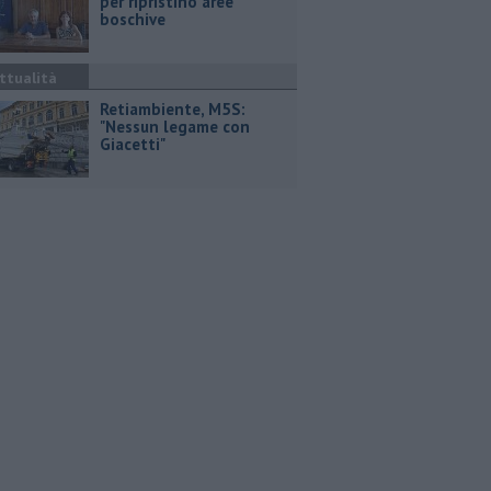
per ripristino aree
boschive
ttualità
Retiambiente, M5S:
"Nessun legame con
Giacetti"