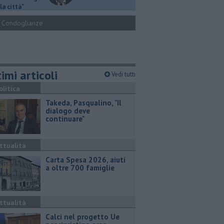
la città"
Condoglianze
imi articoli
Vedi tutti
olitica
Takeda, Pasqualino, "Il
dialogo deve
continuare"
ttualità
Carta Spesa 2026, aiuti
a oltre 700 famiglie
ttualità
Calci nel progetto Ue