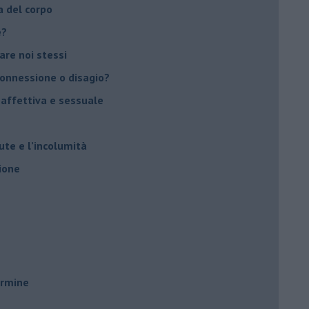
a del corpo
e?
vare noi stessi
 connessione o disagio?
 affettiva e sessuale
ute e l’incolumità
ione
ermine