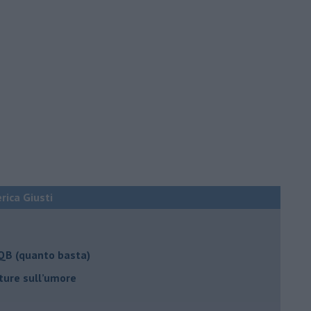
erica Giusti
 QB (quanto basta)
ture sull’umore