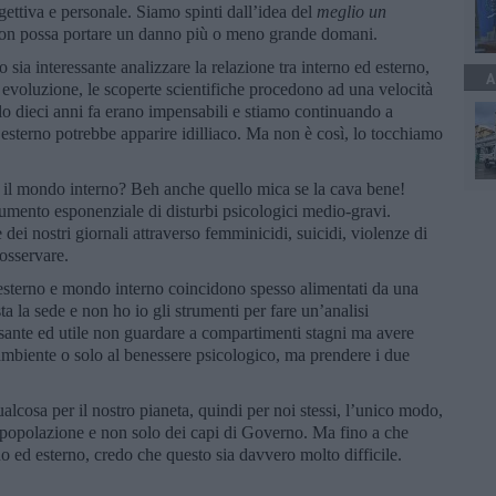
ettiva e personale. Siamo spinti dall’idea del
meglio un
 non possa portare un danno più o meno grande domani.
ia interessante analizzare la relazione tra interno ed esterno,
A
evoluzione, le scoperte scientifiche procedono ad una velocità
lo dieci anni fa erano impensabili e stiamo continuando a
 esterno potrebbe apparire idilliaco. Ma non è così, lo tocchiamo
 il mondo interno? Beh anche quello mica se la cava bene!
aumento esponenziale di disturbi psicologici medio-gravi.
dei nostri giornali attraverso femminicidi, suicidi, violenze di
osservare.
sterno e mondo interno coincidono spesso alimentati da una
ta la sede e non ho io gli strumenti per fare un’analisi
sante ed utile non guardare a compartimenti stagni ma avere
ambiente o solo al benessere psicologico, ma prendere i due
alcosa per il nostro pianeta, quindi per noi stessi, l’unico modo,
la popolazione e non solo dei capi di Governo. Ma fino a che
o ed esterno, credo che questo sia davvero molto difficile.