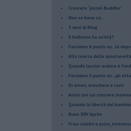
​Crescere “piccoli Buddha”
Non va bene se…
​5 anni di Blog
​Il bullismo ha un’età?
Facciamo il punto su...la dep
​Alla ricerca della spontaneit
​Quando lasciar andare è fo
Facciamo il punto su...gli atta
Di amori, maschere e ruoli
​Amici con cui crescere insiem
​Quando la libertà del bambino
Buon XXV Aprile
​Frasi celebri e psico_interess