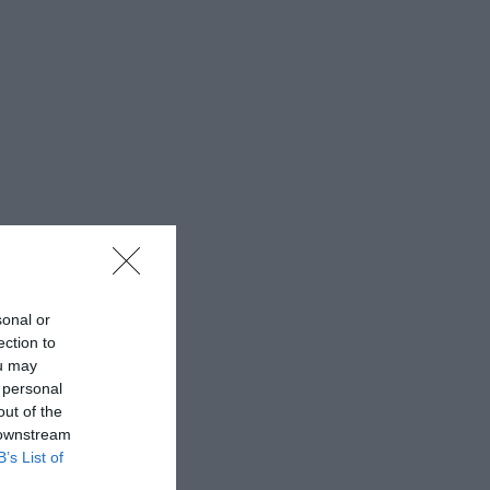
sonal or
ection to
ou may
 personal
out of the
 downstream
B’s List of