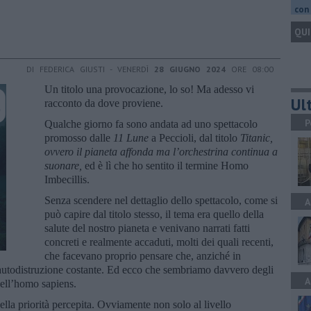
con 
QUI
DI FEDERICA GIUSTI - VENERDÌ
28 GIUGNO 2024
ORE 08:00
Un titolo una provocazione, lo so! Ma adesso vi
Ult
racconto da dove proviene.
P
Qualche giorno fa sono andata ad uno spettacolo
promosso dalle
11 Lune
a Peccioli, dal titolo
Titanic,
ovvero il pianeta affonda ma l’orchestrina continua a
suonare,
ed è lì che ho sentito il termine Homo
Imbecillis.
Senza scendere nel dettaglio dello spettacolo, come si
A
può capire dal titolo stesso, il tema era quello della
salute del nostro pianeta e venivano narrati fatti
concreti e realmente accaduti, molti dei quali recenti,
che facevano proprio pensare che, anziché in
n autodistruzione costante. Ed ecco che sembriamo davvero degli
A
dell’homo sapiens.
ella priorità percepita. Ovviamente non solo al livello