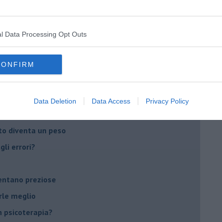
do il tuo tempo
Sanremo?
l Data Processing Opt Outs
on essere madre!
CONFIRM
di supereroi?
 psicologia
Data Deletion
Data Access
Privacy Policy
ere di dire la loro
to diventa un peso
li errori?
ventano preziose
rle meglio
 psicoterapia?