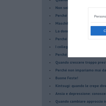
​Non sei indietro, stai seguen
​Perché abbiamo bisogno di 
Persona
​Maschilismo inconsapevole
​La donna può scegliere di n
​Perché abbiamo così bisogno 
​I collegamenti tra filosofia e
​Perché tutti si sentono in dov
​Quando crescere troppo pres
​Perché non impariamo mai dag
​Buone Feste!
​Kintsugi: quando le crepe di
Ansia e depressione: conosce
Quando cambiare approccio in