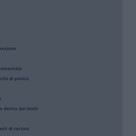
ressione
à
ndamentale
cchi di panico
e
 deriva dai limiti
anti di cartoni