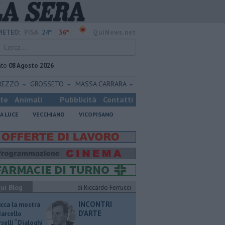
24°
36°
METEO:
PISA
QuiNews.net
ato
08 Agosto 2026
REZZO
GROSSETO
MASSA CARRARA
ste
Animali
Pubblicità
Contatti
A LUCE
VECCHIANO
VICOPISANO
ui Blog
di Riccardo Ferrucci
INCONTRI
ucca la mostra
D'ARTE
Marcello
selli “Dialoghi