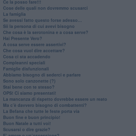
​Ce la posso fare!!!
​Cose delle quali non dovremmo scusarci
​La famiglia
​Se avessi fatto questo forse adesso…
​Sii la persona di cui avevi bisogno
Che cosa è la serotonina e a cosa serve?
​Hai Presente Vero?
A cosa serve essere assertivi?
​Che cosa vuol dire accettare?
​Cosa ci sta accadendo
​Compleanni speciali
​Famiglie disfunzionali
​Abbiamo bisogno di sederci e parlare
Sono solo canzonette (?)
​Stai bene con te stesso?
​OPS! Ci siamo presentati!
​La mancanza di rispetto dovrebbe essere un reato
​Ma c’è davvero bisogno di combattenti?
​La Befana che tutte le feste porta via
Buon fine e buon principio!
​Buon Natale a tutti voi!
​Scusarsi o dire grazie?
​E’ amore o un’ossessione?