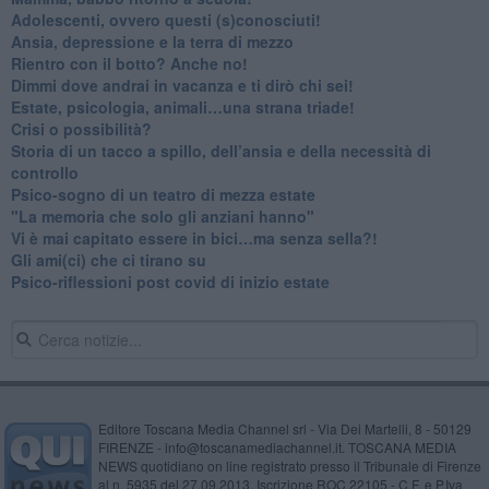
Adolescenti, ovvero questi (s)conosciuti!
Ansia, depressione e la terra di mezzo
​Rientro con il botto? Anche no!
Dimmi dove andrai in vacanza e ti dirò chi sei!
​Estate, psicologia, animali…una strana triade!
​Crisi o possibilità?
​Storia di un tacco a spillo, dell’ansia e della necessità di
controllo
​Psico-sogno di un teatro di mezza estate
"La memoria che solo gli anziani hanno"
​Vi è mai capitato essere in bici…ma senza sella?!
​Gli ami(ci) che ci tirano su
Psico-riflessioni post covid di inizio estate
Editore Toscana Media Channel srl - Via Dei Martelli, 8 - 50129
FIRENZE - info@toscanamediachannel.it. TOSCANA MEDIA
NEWS quotidiano on line registrato presso il Tribunale di Firenze
al n. 5935 del 27.09.2013. Iscrizione ROC 22105 - C.F. e P.Iva