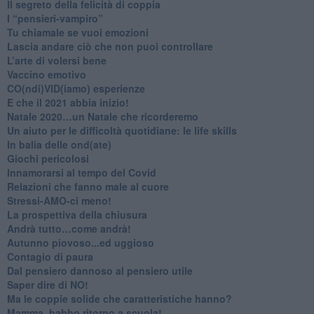
Il segreto della felicità di coppia
​I “pensieri-vampiro”
​Tu chiamale se vuoi emozioni
​Lascia andare ciò che non puoi controllare
L’arte di volersi bene
​Vaccino emotivo
CO(ndi)VID(iamo) esperienze
​E che il 2021 abbia inizio!
​Natale 2020…un Natale che ricorderemo
Un aiuto per le difficoltà quotidiane: le life skills
​In balia delle ond(ate)
Giochi pericolosi
Innamorarsi al tempo del Covid
​Relazioni che fanno male al cuore
​Stressi-AMO-ci meno!
​La prospettiva della chiusura
​Andrà tutto…come andrà!
Autunno piovoso...ed uggioso
​Contagio di paura
​Dal pensiero dannoso al pensiero utile
​Saper dire di NO!
​Ma le coppie solide che caratteristiche hanno?
​Mamma, babbo ritorno a scuola!