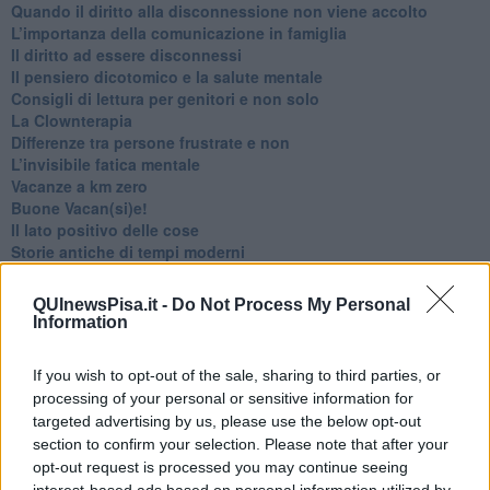
Quando il diritto alla disconnessione non viene accolto
​L’importanza della comunicazione in famiglia
​Il diritto ad essere disconnessi
​Il pensiero dicotomico e la salute mentale
​Consigli di lettura per genitori e non solo
​La Clownterapia
​Differenze tra persone frustrate e non
L’invisibile fatica mentale
Vacanze a km zero
​Buone Vacan(si)e!
​Il lato positivo delle cose
​Storie antiche di tempi moderni
​Quello che alle mamme non dicono
Adultescenza
QUInewsPisa.it -
Do Not Process My Personal
Homo imbecillis
Information
​4 anni di Blog
Quando il silenzio è aggressivo
If you wish to opt-out of the sale, sharing to third parties, or
​Il passato, questo conosciuto!
processing of your personal or sensitive information for
​Clima ballerino e sbalzi d’umore
targeted advertising by us, please use the below opt-out
La maternità
section to confirm your selection. Please note that after your
​L’uomo o l’orso?
opt-out request is processed you may continue seeing
Non hanno un amico a teatro​
interest-based ads based on personal information utilized by