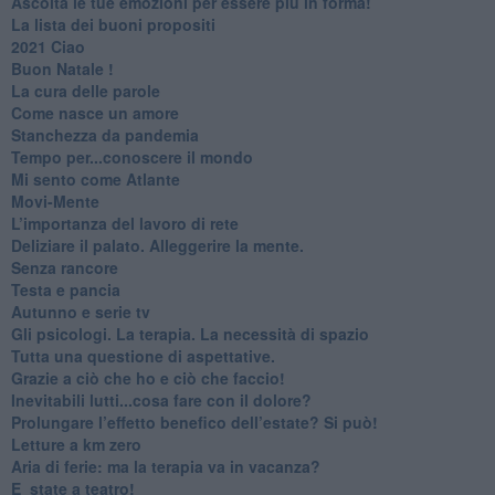
​Ascolta le tue emozioni per essere più in forma!
​La lista dei buoni propositi
2021 Ciao
Buon Natale !
​La cura delle parole
​Come nasce un amore
Stanchezza da pandemia
​Tempo per...conoscere il mondo
​Mi sento come Atlante
​Movi-Mente
​L’importanza del lavoro di rete
​Deliziare il palato. Alleggerire la mente.
​Senza rancore
​Testa e pancia
​Autunno e serie tv
​Gli psicologi. La terapia. La necessità di spazio
​Tutta una questione di aspettative.
​Grazie a ciò che ho e ciò che faccio!
​Inevitabili lutti...cosa fare con il dolore?
Prolungare l’effetto benefico dell’estate? Si può!
​Letture a km zero
​Aria di ferie: ma la terapia va in vacanza?
​E_state a teatro!