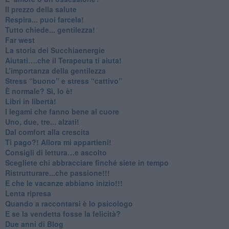
​Il prezzo della salute
​Respira... puoi farcela!
​Tutto chiede... gentilezza!
​Far west
​La storia dei Succhiaenergie
​Aiutati….che il Terapeuta ti aiuta!
​L’importanza della gentilezza
​Stress “buono” e stress “cattivo”
​È normale? Sì, lo è!
​Libri in libertà!
​I legami che fanno bene al cuore
Uno, due, tre... alzati!​
​Dal comfort alla crescita
​Ti pago?! Allora mi appartieni!​
​Consigli di lettura…e ascolto
​Scegliete chi abbracciare finché siete in tempo
​Ristrutturare...che passione!!!
​E che le vacanze abbiano inizio!!!
​Lenta ripresa
​Quando a raccontarsi è lo psicologo
​E se la vendetta fosse la felicità?
​Due anni di Blog