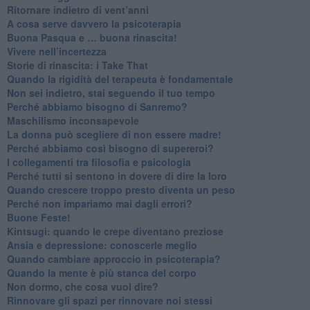
Ritornare indietro di vent’anni
​A cosa serve davvero la psicoterapia
​Buona Pasqua e … buona rinascita!
​Vivere nell’incertezza
​Storie di rinascita: i Take That
​Quando la rigidità del terapeuta è fondamentale
​Non sei indietro, stai seguendo il tuo tempo
​Perché abbiamo bisogno di Sanremo?
​Maschilismo inconsapevole
​La donna può scegliere di non essere madre!
​Perché abbiamo così bisogno di supereroi?
​I collegamenti tra filosofia e psicologia
​Perché tutti si sentono in dovere di dire la loro
​Quando crescere troppo presto diventa un peso
​Perché non impariamo mai dagli errori?
​Buone Feste!
​Kintsugi: quando le crepe diventano preziose
Ansia e depressione: conoscerle meglio
Quando cambiare approccio in psicoterapia?
​Quando la mente è più stanca del corpo
Non dormo, che cosa vuol dire?
​Rinnovare gli spazi per rinnovare noi stessi