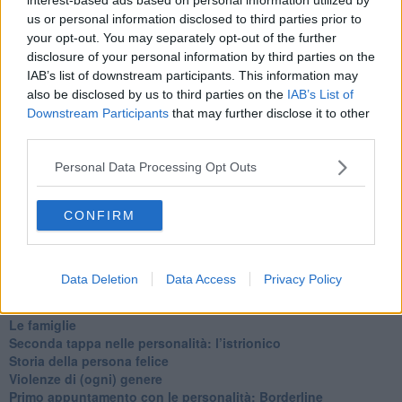
​Tutta una questione di rispetto
​Cose che ci esauriscono
us or personal information disclosed to third parties prior to
​Vespa che passione!
your opt-out. You may separately opt-out of the further
​Lasciate ai vostri figli il diritto di piangere
disclosure of your personal information by third parties on the
​Parole d’amore regalate al vento
IAB’s list of downstream participants. This information may
​Essere genitori di un adolescente
also be disclosed by us to third parties on the
IAB’s List of
​Saper pazientare
Downstream Participants
that may further disclose it to other
​Giornata del Fiocchetto Lilla
third parties.
​Venerdì emozionalmente sostenibile
Ma ti ascolti?
Personal Data Processing Opt Outs
Contornati di persone che…
Non dare niente per scontato
CONFIRM
Che cos’è la dipendenza affettiva?
Quarta tappa nelle personalità: il narcisista
​Nuovi arrivi!
​Iniziamo l’anno con il piede giusto
Data Deletion
Data Access
Privacy Policy
​Terza tappa nelle personalità: l’antisociale
​Avvicinandoci a Natale 2023
Le famiglie
Seconda tappa nelle personalità: l’istrionico
​Storia della persona felice
Violenze di (ogni) genere
​Primo appuntamento con le personalità: Borderline