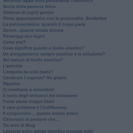
Seconda tappa nelle personalità: l’istrionico
​Storia della persona felice
Violenze di (ogni) genere
​Primo appuntamento con le personalità: Borderline
La psicosomatica: quando il corpo parla
Donne...quanta strada ancora
​Pomeriggi eco-logici
​Come stai?
Cosa significa guarire a livello emotivo?
​Un atteggiamento sempre positivo è la soluzione?
​Sei maturo al livello emotivo?
​L’amicizia
​L’empatia da sola basta?
​Cavalcare l’urgenza? No grazie!
Ripartire
​Ci rivediamo a settembre!
​Il ruolo degli attivatori del benessere
​Forse siamo troppo liberi
​Il vero problema è l’indifferenza
​Il congiuntivo… questo strano amico
​Circondati di persone che…
​Tre anni di Blog
​Lavorare sotto stress significa lavorare male