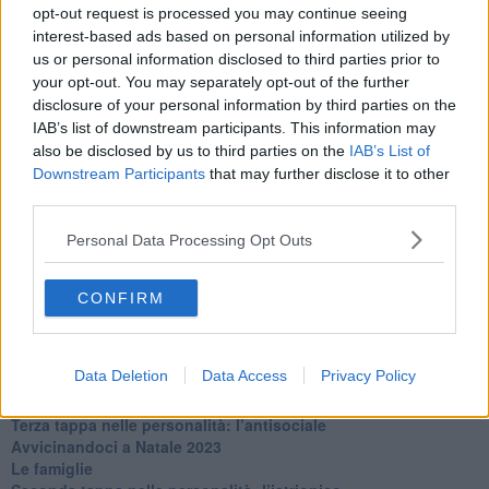
La maternità
opt-out request is processed you may continue seeing
​L’uomo o l’orso?
interest-based ads based on personal information utilized by
Non hanno un amico a teatro​
us or personal information disclosed to third parties prior to
​Tutta una questione di rispetto
your opt-out. You may separately opt-out of the further
​Cose che ci esauriscono
disclosure of your personal information by third parties on the
​Vespa che passione!
IAB’s list of downstream participants. This information may
​Lasciate ai vostri figli il diritto di piangere
also be disclosed by us to third parties on the
IAB’s List of
​Parole d’amore regalate al vento
Downstream Participants
that may further disclose it to other
​Essere genitori di un adolescente
third parties.
​Saper pazientare
​Giornata del Fiocchetto Lilla
Personal Data Processing Opt Outs
​Venerdì emozionalmente sostenibile
Ma ti ascolti?
Contornati di persone che…
CONFIRM
Non dare niente per scontato
Che cos’è la dipendenza affettiva?
Quarta tappa nelle personalità: il narcisista
Data Deletion
Data Access
Privacy Policy
​Nuovi arrivi!
​Iniziamo l’anno con il piede giusto
​Terza tappa nelle personalità: l’antisociale
​Avvicinandoci a Natale 2023
Le famiglie