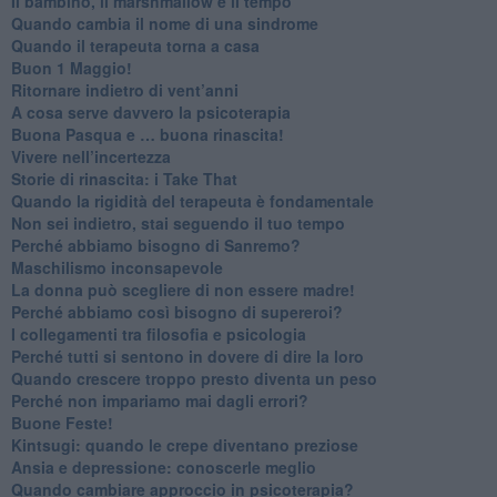
Il bambino, il marshmallow e il tempo
​Quando cambia il nome di una sindrome
​Quando il terapeuta torna a casa
​Buon 1 Maggio!
Ritornare indietro di vent’anni
​A cosa serve davvero la psicoterapia
​Buona Pasqua e … buona rinascita!
​Vivere nell’incertezza
​Storie di rinascita: i Take That
​Quando la rigidità del terapeuta è fondamentale
​Non sei indietro, stai seguendo il tuo tempo
​Perché abbiamo bisogno di Sanremo?
​Maschilismo inconsapevole
​La donna può scegliere di non essere madre!
​Perché abbiamo così bisogno di supereroi?
​I collegamenti tra filosofia e psicologia
​Perché tutti si sentono in dovere di dire la loro
​Quando crescere troppo presto diventa un peso
​Perché non impariamo mai dagli errori?
​Buone Feste!
​Kintsugi: quando le crepe diventano preziose
Ansia e depressione: conoscerle meglio
Quando cambiare approccio in psicoterapia?