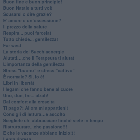
Buon fine e buon principio!
​Buon Natale a tutti voi!
​Scusarsi o dire grazie?
​E’ amore o un’ossessione?
​Il prezzo della salute
​Respira... puoi farcela!
​Tutto chiede... gentilezza!
​Far west
​La storia dei Succhiaenergie
​Aiutati….che il Terapeuta ti aiuta!
​L’importanza della gentilezza
​Stress “buono” e stress “cattivo”
​È normale? Sì, lo è!
​Libri in libertà!
​I legami che fanno bene al cuore
Uno, due, tre... alzati!​
​Dal comfort alla crescita
​Ti pago?! Allora mi appartieni!​
​Consigli di lettura…e ascolto
​Scegliete chi abbracciare finché siete in tempo
​Ristrutturare...che passione!!!
​E che le vacanze abbiano inizio!!!
​Lenta ripresa