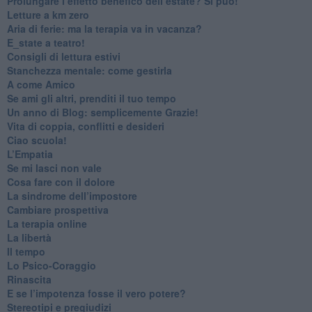
Prolungare l’effetto benefico dell’estate? Si può!
​Letture a km zero
​Aria di ferie: ma la terapia va in vacanza?
​E_state a teatro!
​Consigli di lettura estivi
​Stanchezza mentale: come gestirla
​A come Amico
​Se ami gli altri, prenditi il tuo tempo
​Un anno di Blog: semplicemente Grazie!
​Vita di coppia, conflitti e desideri
​Ciao scuola!
​L’Empatia
​Se mi lasci non vale
Cosa fare con il dolore
​La sindrome dell’impostore
​Cambiare prospettiva
La terapia online
La libertà
​Il tempo
​Lo Psico-Coraggio
Rinascita
​E se l’impotenza fosse il vero potere?
Stereotipi e pregiudizi