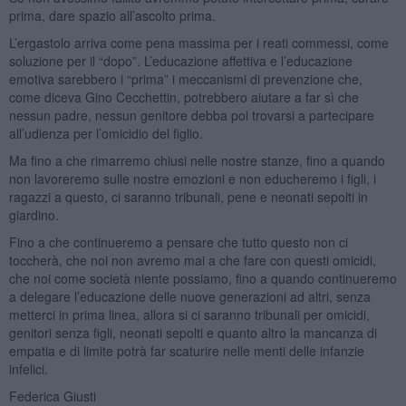
prima, dare spazio all’ascolto prima.
L’ergastolo arriva come pena massima per i reati commessi, come
soluzione per il “dopo”. L’educazione affettiva e l’educazione
emotiva sarebbero i “prima” i meccanismi di prevenzione che,
come diceva Gino Cecchettin, potrebbero aiutare a far sì che
nessun padre, nessun genitore debba poi trovarsi a partecipare
all’udienza per l’omicidio del figlio.
Ma fino a che rimarremo chiusi nelle nostre stanze, fino a quando
non lavoreremo sulle nostre emozioni e non educheremo i figli, i
ragazzi a questo, ci saranno tribunali, pene e neonati sepolti in
giardino.
Fino a che continueremo a pensare che tutto questo non ci
toccherà, che noi non avremo mai a che fare con questi omicidi,
che noi come società niente possiamo, fino a quando continueremo
a delegare l’educazione delle nuove generazioni ad altri, senza
metterci in prima linea, allora si ci saranno tribunali per omicidi,
genitori senza figli, neonati sepolti e quanto altro la mancanza di
empatia e di limite potrà far scaturire nelle menti delle infanzie
infelici.
Federica Giusti