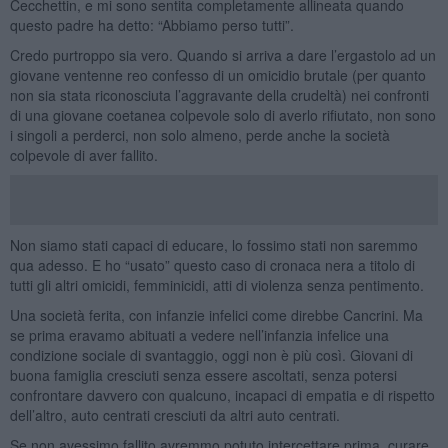
Cecchettin, e mi sono sentita completamente allineata quando
questo padre ha detto: “Abbiamo perso tutti”.
Credo purtroppo sia vero. Quando si arriva a dare l’ergastolo ad un
giovane ventenne reo confesso di un omicidio brutale (per quanto
non sia stata riconosciuta l’aggravante della crudeltà) nei confronti
di una giovane coetanea colpevole solo di averlo rifiutato, non sono
i singoli a perderci, non solo almeno, perde anche la società
colpevole di aver fallito.
Non siamo stati capaci di educare, lo fossimo stati non saremmo
qua adesso. E ho “usato” questo caso di cronaca nera a titolo di
tutti gli altri omicidi, femminicidi, atti di violenza senza pentimento.
Una società ferita, con infanzie infelici come direbbe Cancrini. Ma
se prima eravamo abituati a vedere nell’infanzia infelice una
condizione sociale di svantaggio, oggi non è più così. Giovani di
buona famiglia cresciuti senza essere ascoltati, senza potersi
confrontare davvero con qualcuno, incapaci di empatia e di rispetto
dell’altro, auto centrati cresciuti da altri auto centrati.
Se non avessimo fallito avremmo potuto intercettare prima, curare