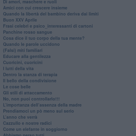
Di amori, maschere e ruoli
​Amici con cui crescere insieme
​Quando la libertà del bambino deriva dai limiti
Buon XXV Aprile
​Frasi celebri e psico_interessanti di cartoni
​Panchine rosso sangue
​Cosa dice il tuo corpo della tua mente?
​Quando le parole uccidono
​(Falsi) miti familiari
​Educare alla gentilezza
​Cuoricini, cuoricini
I lutti della vita
​Dentro la stanza di terapia
​Il bello della condivisione
Le cose belle
​Gli stili di attaccamento
No, non puoi controllarlo!!!
​L’importanza dell’assenza della madre
​Prendiamoci un pò meno sul serio
​L’anno che verrà
​Cazzullo e nostre radici
​Come un elefante in soggiorno
​Abbiamo perso tutti