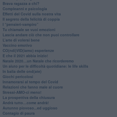
​Brava ragazza a chi?
​Compleanni e psicologia
Effetti del Covid sulla nostra vita
Il segreto della felicità di coppia
​I “pensieri-vampiro”
​Tu chiamale se vuoi emozioni
​Lascia andare ciò che non puoi controllare
L’arte di volersi bene
​Vaccino emotivo
CO(ndi)VID(iamo) esperienze
​E che il 2021 abbia inizio!
​Natale 2020…un Natale che ricorderemo
Un aiuto per le difficoltà quotidiane: le life skills
​In balia delle ond(ate)
Giochi pericolosi
Innamorarsi al tempo del Covid
​Relazioni che fanno male al cuore
​Stressi-AMO-ci meno!
​La prospettiva della chiusura
​Andrà tutto…come andrà!
Autunno piovoso...ed uggioso
​Contagio di paura