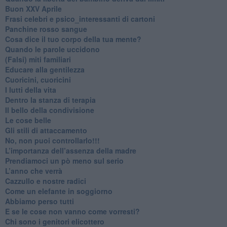
Buon XXV Aprile
​Frasi celebri e psico_interessanti di cartoni
​Panchine rosso sangue
​Cosa dice il tuo corpo della tua mente?
​Quando le parole uccidono
​(Falsi) miti familiari
​Educare alla gentilezza
​Cuoricini, cuoricini
I lutti della vita
​Dentro la stanza di terapia
​Il bello della condivisione
Le cose belle
​Gli stili di attaccamento
No, non puoi controllarlo!!!
​L’importanza dell’assenza della madre
​Prendiamoci un pò meno sul serio
​L’anno che verrà
​Cazzullo e nostre radici
​Come un elefante in soggiorno
​Abbiamo perso tutti
E se le cose non vanno come vorresti?
​Chi sono i genitori elicottero