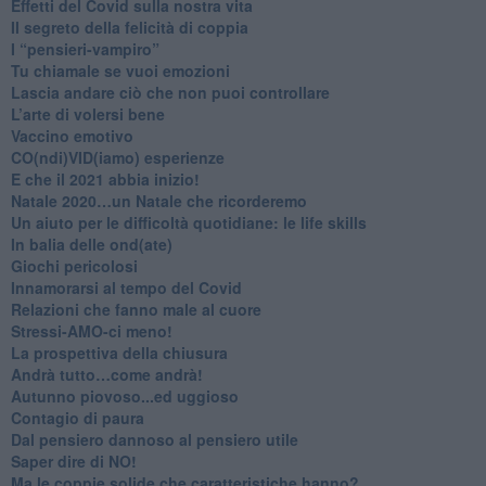
Effetti del Covid sulla nostra vita
Il segreto della felicità di coppia
​I “pensieri-vampiro”
​Tu chiamale se vuoi emozioni
​Lascia andare ciò che non puoi controllare
L’arte di volersi bene
​Vaccino emotivo
CO(ndi)VID(iamo) esperienze
​E che il 2021 abbia inizio!
​Natale 2020…un Natale che ricorderemo
Un aiuto per le difficoltà quotidiane: le life skills
​In balia delle ond(ate)
Giochi pericolosi
Innamorarsi al tempo del Covid
​Relazioni che fanno male al cuore
​Stressi-AMO-ci meno!
​La prospettiva della chiusura
​Andrà tutto…come andrà!
Autunno piovoso...ed uggioso
​Contagio di paura
​Dal pensiero dannoso al pensiero utile
​Saper dire di NO!
​Ma le coppie solide che caratteristiche hanno?