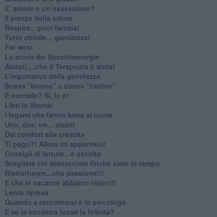
​E’ amore o un’ossessione?
​Il prezzo della salute
​Respira... puoi farcela!
​Tutto chiede... gentilezza!
​Far west
​La storia dei Succhiaenergie
​Aiutati….che il Terapeuta ti aiuta!
​L’importanza della gentilezza
​Stress “buono” e stress “cattivo”
​È normale? Sì, lo è!
​Libri in libertà!
​I legami che fanno bene al cuore
Uno, due, tre... alzati!​
​Dal comfort alla crescita
​Ti pago?! Allora mi appartieni!​
​Consigli di lettura…e ascolto
​Scegliete chi abbracciare finché siete in tempo
​Ristrutturare...che passione!!!
​E che le vacanze abbiano inizio!!!
​Lenta ripresa
​Quando a raccontarsi è lo psicologo
​E se la vendetta fosse la felicità?