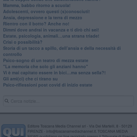
​Mamma, babbo ritorno a scuola!
Adolescenti, ovvero questi (s)conosciuti!
Ansia, depressione e la terra di mezzo
​Rientro con il botto? Anche no!
Dimmi dove andrai in vacanza e ti dirò chi sei!
​Estate, psicologia, animali…una strana triade!
​Crisi o possibilità?
​Storia di un tacco a spillo, dell’ansia e della necessità di
controllo
​Psico-sogno di un teatro di mezza estate
"La memoria che solo gli anziani hanno"
​Vi è mai capitato essere in bici…ma senza sella?!
​Gli ami(ci) che ci tirano su
Psico-riflessioni post covid di inizio estate
Editore Toscana Media Channel srl - Via Dei Martelli, 8 - 50129
FIRENZE - info@toscanamediachannel.it. TOSCANA MEDIA
NEWS quotidiano on line registrato presso il Tribunale di Firenze