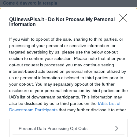
Come è davvero la terapia
Quando il diritto alla disconnessione non viene accolto
​L’importanza della comunicazione in famiglia
QUInewsPisa.it -
Do Not Process My Personal
​Il diritto ad essere disconnessi
Information
​Il pensiero dicotomico e la salute mentale
​Consigli di lettura per genitori e non solo
​La Clownterapia
If you wish to opt-out of the sale, sharing to third parties, or
​Differenze tra persone frustrate e non
processing of your personal or sensitive information for
L’invisibile fatica mentale
targeted advertising by us, please use the below opt-out
Vacanze a km zero
section to confirm your selection. Please note that after your
​Buone Vacan(si)e!
opt-out request is processed you may continue seeing
​Il lato positivo delle cose
interest-based ads based on personal information utilized by
​Storie antiche di tempi moderni
us or personal information disclosed to third parties prior to
​Quello che alle mamme non dicono
your opt-out. You may separately opt-out of the further
Adultescenza
disclosure of your personal information by third parties on the
Homo imbecillis
IAB’s list of downstream participants. This information may
​4 anni di Blog
also be disclosed by us to third parties on the
IAB’s List of
Quando il silenzio è aggressivo
Downstream Participants
that may further disclose it to other
​Il passato, questo conosciuto!
third parties.
​Clima ballerino e sbalzi d’umore
La maternità
Personal Data Processing Opt Outs
​L’uomo o l’orso?