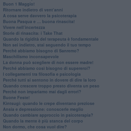
​Buon 1 Maggio!
Ritornare indietro di vent’anni
​A cosa serve davvero la psicoterapia
​Buona Pasqua e … buona rinascita!
​Vivere nell’incertezza
​Storie di rinascita: i Take That
​Quando la rigidità del terapeuta è fondamentale
​Non sei indietro, stai seguendo il tuo tempo
​Perché abbiamo bisogno di Sanremo?
​Maschilismo inconsapevole
​La donna può scegliere di non essere madre!
​Perché abbiamo così bisogno di supereroi?
​I collegamenti tra filosofia e psicologia
​Perché tutti si sentono in dovere di dire la loro
​Quando crescere troppo presto diventa un peso
​Perché non impariamo mai dagli errori?
​Buone Feste!
​Kintsugi: quando le crepe diventano preziose
Ansia e depressione: conoscerle meglio
Quando cambiare approccio in psicoterapia?
​Quando la mente è più stanca del corpo
Non dormo, che cosa vuol dire?