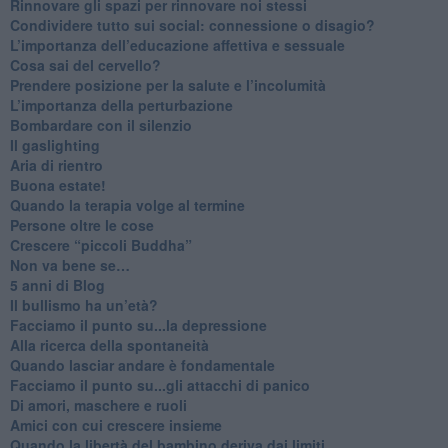
​Rinnovare gli spazi per rinnovare noi stessi
​Condividere tutto sui social: connessione o disagio?
​L’importanza dell’educazione affettiva e sessuale
​Cosa sai del cervello?
Prendere posizione per la salute e l’incolumità
L’importanza della perturbazione
​Bombardare con il silenzio
Il gaslighting
Aria di rientro
Buona estate!
​Quando la terapia volge al termine
​Persone oltre le cose
​Crescere “piccoli Buddha”
Non va bene se…
​5 anni di Blog
​Il bullismo ha un’età?
Facciamo il punto su...la depressione
​Alla ricerca della spontaneità
​Quando lasciar andare è fondamentale
Facciamo il punto su...gli attacchi di panico
Di amori, maschere e ruoli
​Amici con cui crescere insieme
​Quando la libertà del bambino deriva dai limiti