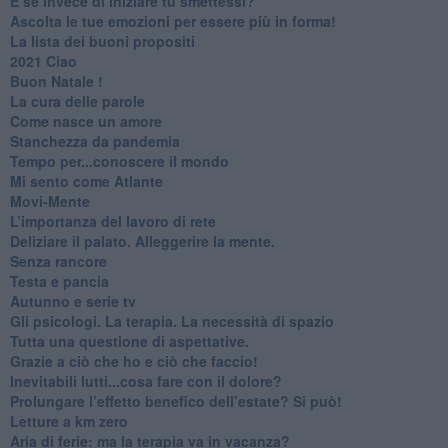
​E se invece di iniziare tu smettessi?
​Ascolta le tue emozioni per essere più in forma!
​La lista dei buoni propositi
2021 Ciao
Buon Natale !
​La cura delle parole
​Come nasce un amore
Stanchezza da pandemia
​Tempo per...conoscere il mondo
​Mi sento come Atlante
​Movi-Mente
​L’importanza del lavoro di rete
​Deliziare il palato. Alleggerire la mente.
​Senza rancore
​Testa e pancia
​Autunno e serie tv
​Gli psicologi. La terapia. La necessità di spazio
​Tutta una questione di aspettative.
​Grazie a ciò che ho e ciò che faccio!
​Inevitabili lutti...cosa fare con il dolore?
Prolungare l’effetto benefico dell’estate? Si può!
​Letture a km zero
​Aria di ferie: ma la terapia va in vacanza?