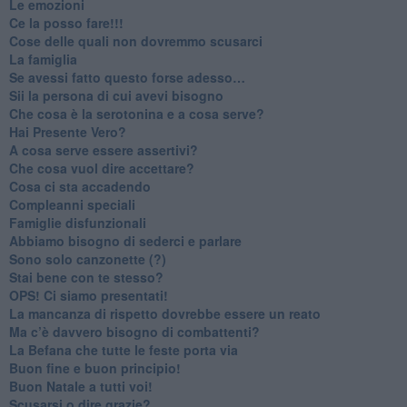
Le emozioni
​Ce la posso fare!!!
​Cose delle quali non dovremmo scusarci
​La famiglia
​Se avessi fatto questo forse adesso…
​Sii la persona di cui avevi bisogno
Che cosa è la serotonina e a cosa serve?
​Hai Presente Vero?
A cosa serve essere assertivi?
​Che cosa vuol dire accettare?
​Cosa ci sta accadendo
​Compleanni speciali
​Famiglie disfunzionali
​Abbiamo bisogno di sederci e parlare
Sono solo canzonette (?)
​Stai bene con te stesso?
​OPS! Ci siamo presentati!
​La mancanza di rispetto dovrebbe essere un reato
​Ma c’è davvero bisogno di combattenti?
​La Befana che tutte le feste porta via
Buon fine e buon principio!
​Buon Natale a tutti voi!
​Scusarsi o dire grazie?